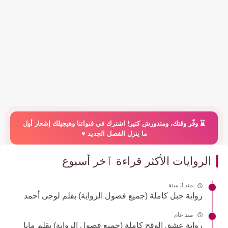
⌛️ وفّر وقتك، ومتدورش كتير! اشترك في قنواتنا وهيجيلك إشعار أول
ما ينزل الفصل الجديد ♥️
الروايات الأكثر قراءة ٱخر أسبوع
منذ 3 سنة
رواية جبل كاملة (جميع فصول الرواية) بقلم لوجى أحمد
منذ عام
رواية عشق الوقح كاملة (جميع فصول الرواية) بقلم مايا