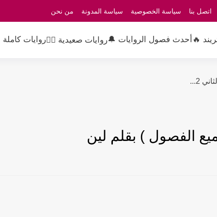
اتصل بنا
سياسة الخصوصية
سياسة المدونة
من نحن
ريند 🔥
أحدث فصول الروايات 🔔
روايات كاملة 
روايات صعيدية 👳‍♂️
ي 2...
يع الفصول ) بقلم لين