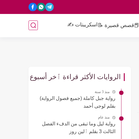
اسكريبتات ✍️
📕
قصص قصيرة 📝
الروايات الأكثر قراءة ٱخر أسبوع
منذ 3 سنة
رواية جبل كاملة (جميع فصول الرواية)
بقلم لوجى أحمد
منذ عام
رواية ليل وما تبقى من الدفء الفصل
الثالث 3 بقلم ٱلين روز