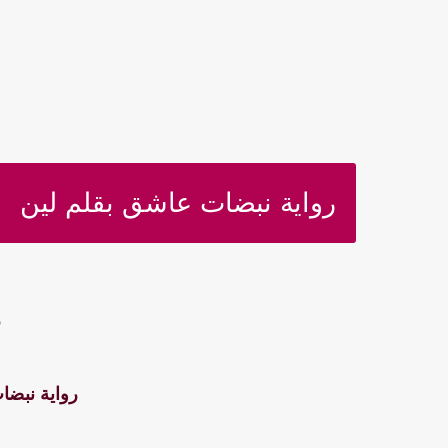
رواية نبضات عاشق بقلم لين
ف
رواية نبضا