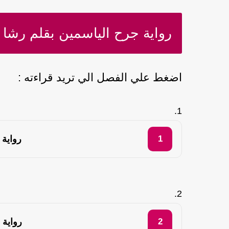
رواية جرح الياسمين بقلم رشا 
اضغط علي الفصل الي تريد قراءته :
رواية 
رواية 