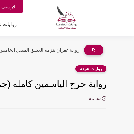
الأرشيف
روايات ت
📁
رواية غفران هزمه العشق الفصل الخامس عشر 15 بقلم
روايات شيقة
رواية جرح الياسمين كامله (جم
منذ عام