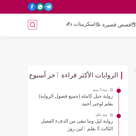
اسكريبتات ✍️
📕
قصص قصيرة 📝
الروايات الأكثر قراءة ٱخر أسبوع
منذ 3 سنة
رواية جبل كاملة (جميع فصول الرواية)
بقلم لوجى أحمد
منذ عام
رواية ليل وما تبقى من الدفء الفصل
الثالث 3 بقلم ٱلين روز