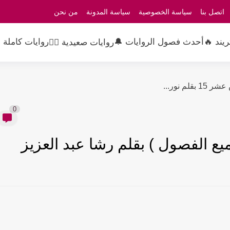
اتصل بنا
سياسة الخصوصية
سياسة المدونة
من نحن
ريند 🔥
أحدث فصول الروايات 🔔
روايات كاملة 
روايات صعيدية 👳‍♂️
 نور...
0
يع الفصول ) بقلم رشا عبد العزيز