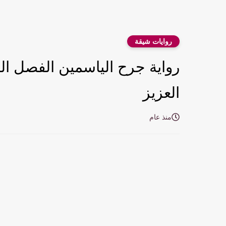
روايات شيقة
العزيز
منذ عام