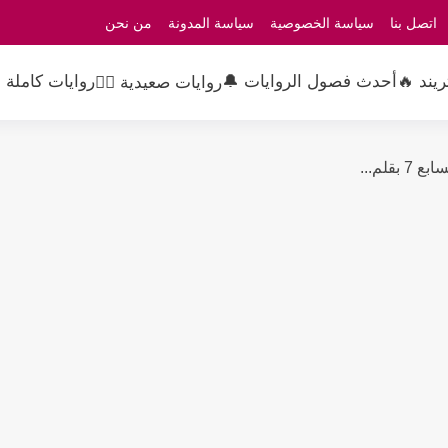
اتصل بنا
سياسة الخصوصية
سياسة المدونة
من نحن
ريند 🔥
أحدث فصول الروايات 🔔
روايات كاملة 
روايات صعيدية 👳‍♂️