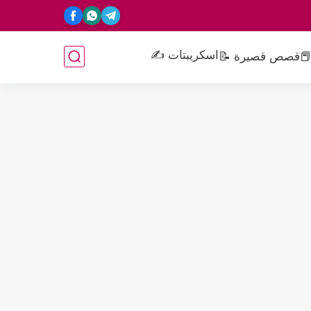
اسكريبتات ✍️
📕
قصص قصيرة 📝