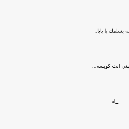
ه يسلمك يا بابا..
بتي انت كويسه...
_اه