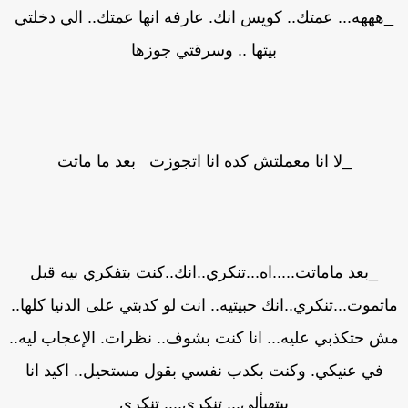
هههه... عمتك.. كويس انك. عارفه انها عمتك.. الي دخلتي
بيتها .. وسرقتي جوزها
_لا انا معملتش كده انا اتجوزت بعد ما ماتت
_بعد ماماتت.....اه...تنكري..انك..كنت بتفكري بيه قبل
اتموت...تنكري..انك حبيتيه.. انت لو كدبتي على الدنيا كلها..
ش حتكذبي عليه... انا كنت بشوف.. نظرات. الإعجاب ليه..
في عنيكي. وكنت بكدب نفسي بقول مستحيل.. اكيد انا
بيتهيألي... تنكري.... تنكري