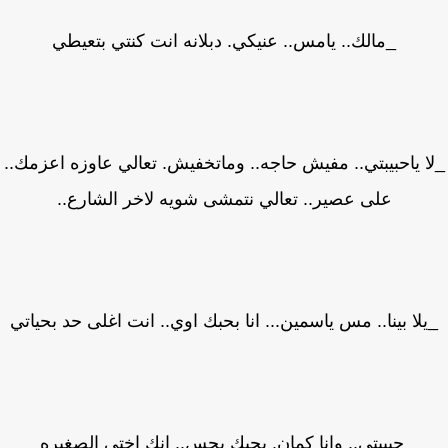
_مالك.. يامس.. عنيكي. دبلانه انت كنتي بتعيطي
ا ياحبيبتي.. مفيش حاجه.. وماتخفيش. تعالي عاوزه اعزمك..
على عصير.. تعالي نتمشى شويه لاخر الشارع..
لا بينا.. مس ياسمين... انا بحبك اوي.. انت اغلى حد بحياتي
_حبيبتي.. وانا كمان. بحبك بحس.. انك اختي الصغيره