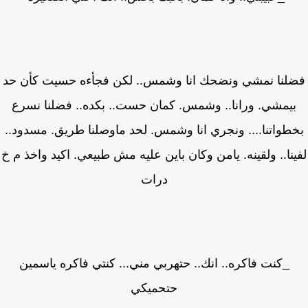
لنا نمشي ونضحك انا وشمس.. لكن فجأءه حسيت كأن حد
يمشي. ورانا.. وشمس. كمان حست.. بكده.. فضلنا نسرع
طواتنا.... ونجري انا وشمس. لحد ماوصلنا طريق. مسدود..
نا.. ولقينه. يامن وكان باين عليه مش طبيعي. اكيد واخذ م خ
درات
_كنت فاكره.. انك.. حتهربي مني... كنتي فاكره ياسمين
حتحميكي