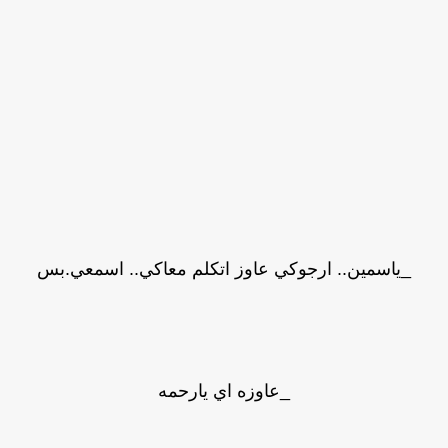
_ياسمين.. ارجوكي عاوز اتكلم معاكي.. اسمعي.بس
_عاوزه اي يارحمه