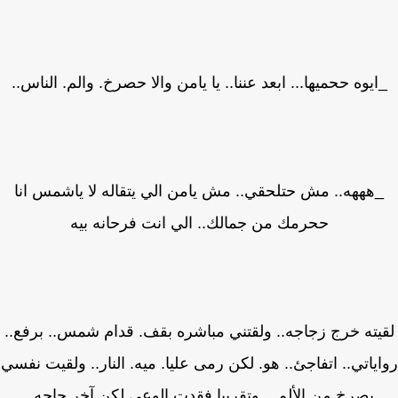
ايوه ححميها... ابعد عننا.. يا يامن والا حصرخ. والم. الناس..
هههه.. مش حتلحقي.. مش يامن الي يتقاله لا ياشمس انا
ححرمك من جمالك.. الي انت فرحانه بيه
يته خرج زجاجه.. ولقتني مباشره بقف. قدام شمس.. برفع..
ياتي.. اتفاجئ.. هو. لكن رمى عليا. ميه. النار.. ولقيت نفسي
بصرخ من الألم... وتقريبا فقدت الوعي لكن آخر حاجه..