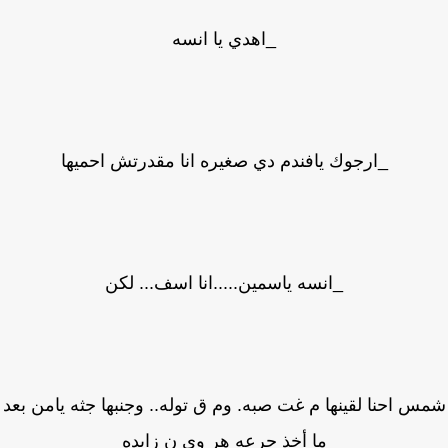
_اهدي يا انسه
_ارجوك يافندم دي صغيره انا مقدرتش احميها
_انسه ياسمين.....انا اسف... لكن
س احنا لقينها م غت صبه. وم ق توله.. وجنبها جثه يامن بعد
ما أخذ جرعه هر وي ن زايده