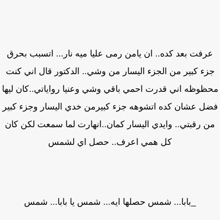
رفت بعد كده.. ان يامن رمى عليا ميه نار... اتسبب بحرق
زء كبير من الجزء اليسار من وشي.. الدكتور قال اني كنت
ظوظه اني قدرت احمي باقي وشي وعنيا رواياتي..كان ليها
ل عشان كده اتشوهه جزء كبيرمن خدي اليسار وجزء كبير
ن رقبتي.. وايدي اليسار كمان..انهارت لما سمعت لكن كان
كل همي اعرف.. حصل اي لشمس
_بابا... شمس حصلها ايه... شمس يا بابا... شمس