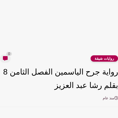
0
وايات شيقة
رواية جرح الياسمين الفصل الثامن 8
لم رشا عبد العزيز
نذ عام