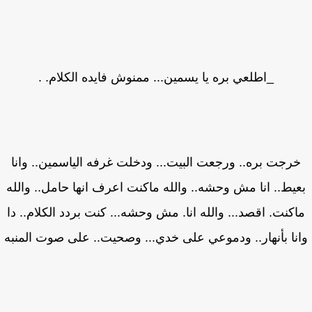
_اطلعي بره يا يسمين... ممنوش فايده الكلام. .
رجت بره.. ورجعت البيت... ودخلت غرفه الياسمين.. وانا
يط.. انا مش وحشه.. والله ماكنت اعرف انها حامل.. والله
كنت. اقصد... والله انا. مش وحشه... كنت بردد الكلام.. دا
نا بأنهار.. ودموعي على خدي... وصحيت.. على صوت المنبه