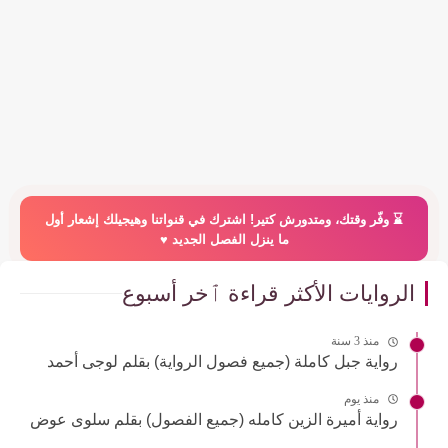
⌛️ وفّر وقتك، ومتدورش كتير! اشترك في قنواتنا وهيجيلك إشعار أول
ما ينزل الفصل الجديد ♥️
الروايات الأكثر قراءة ٱخر أسبوع
منذ 3 سنة
رواية جبل كاملة (جميع فصول الرواية) بقلم لوجى أحمد
منذ يوم
رواية أميرة الزين كامله (جميع الفصول) بقلم سلوى عوض