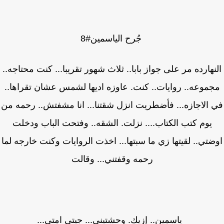
جُرح الياسمين#8
نهارده مر على جواز بابا.. ثلاث شهور تقريبا... كنت محتاجه..
موعه.. روايات.. كنت. عاوزه اديها لشمس عشان تقراها..
 الاجازه... فأضطريت انزل شقتنا... انا مشفتش.. رحمه من
يوم كتب الكتاب.... نزلت. الشقه.. وفتحت الباب ودخلت
ضتي.. لقيتها زي ما سبتها... اخذت الروايات وكنت خارجه لما
رحمه وقفتني... وقالت
_ياسمين.. إزيك. وحشتيني... جيتي امتى...