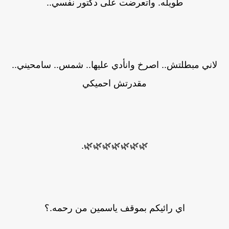
طويله. واتعرضت على دكتور نفسي..
لاني مبطلتش.. اصرخ وانأدي عليها.. شمس.. سامحيني..
مقدرتش احميكي
🌿🌿🌿🌿🌿🌿🌿.
اي رائيكم بموقف ياسمين من رحمه.؟