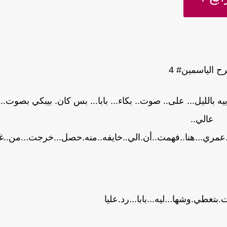
ح الياسمين# 4
 بالليل... على.. صوت.. بكاء... بابا... بس كان. بيبكي بصوت..
عالي..
..عمري...هنا..فهمت..أن.الي..خايفه..منه.حصل...خرجت...من..غر
نت.بتغطي.وشها...ليه...بابا...رد.عليا