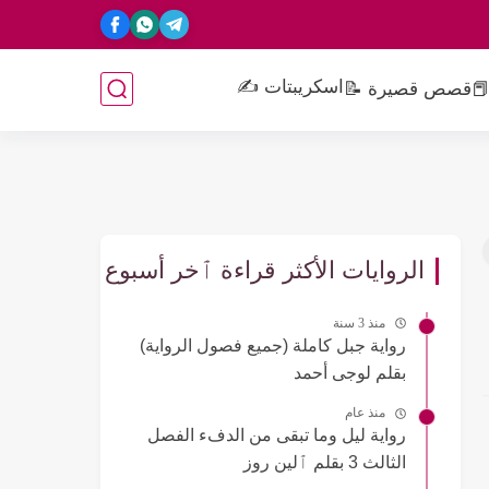
اسكريبتات ✍️
📕
قصص قصيرة 📝
الروايات الأكثر قراءة ٱخر أسبوع
منذ 3 سنة
رواية جبل كاملة (جميع فصول الرواية)
بقلم لوجى أحمد
منذ عام
رواية ليل وما تبقى من الدفء الفصل
الثالث 3 بقلم ٱلين روز