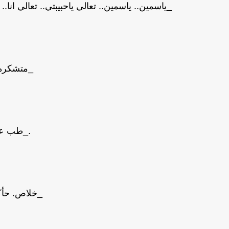
_ياسمين.. ياسمين.. تعالي ياحبيبتي.. تعالي انا.
_متشكره.
._طب عش
_خلاص. حأك