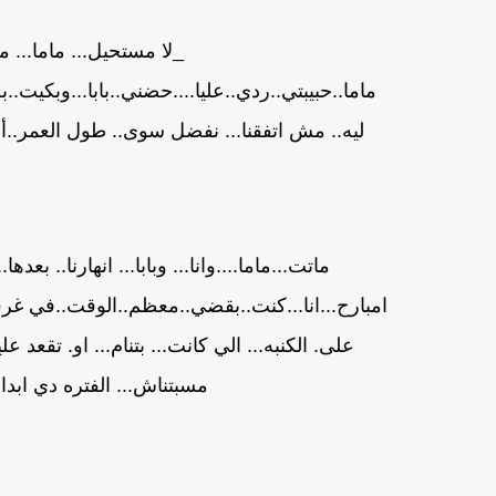
_لا مستحيل... ماما... م
ماما..حبيبتي..ردي..عليا....حضني..بابا...وبكيت.
ليه.. مش اتفقنا... نفضل سوى.. طول العمر..أنا
ماتت...ماما....وانا... وبابا... انهارنا.. بع
امبارح...انا...كنت..بقضي..معظم..الوقت..في غرفه..
على. الكنبه... الي كانت... بتنام... او. تقعد علي
مسبتناش... الفتره دي ابدا.