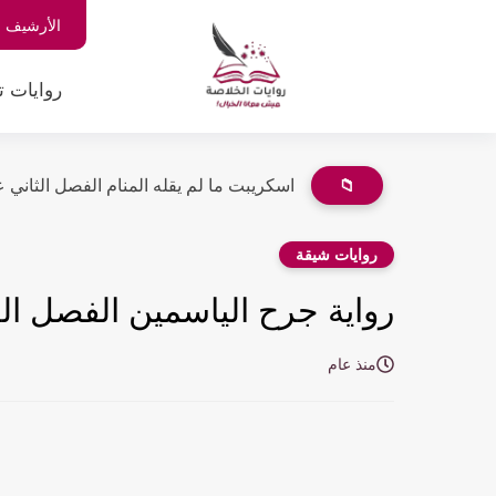
الأرشيف
روايات ت
📁
اسكريبت ما لم يقله المنام الفصل الثاني عشر 12 بق
روايات شيقة
رواية جرح الياسمين الفصل الرابع 4 بقلم رشا عبد
منذ عام