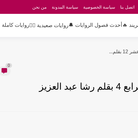
اتصل بنا
سياسة الخصوصية
سياسة المدونة
من نحن
ريند 🔥
أحدث فصول الروايات 🔔
روايات كاملة 
روايات صعيدية 👳‍♂️
لم...
0
 العزيز