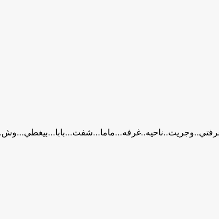
فتي..وجريت..ناحيه..غرفه...ماما...شفت...بابا...بيغطي...وش..