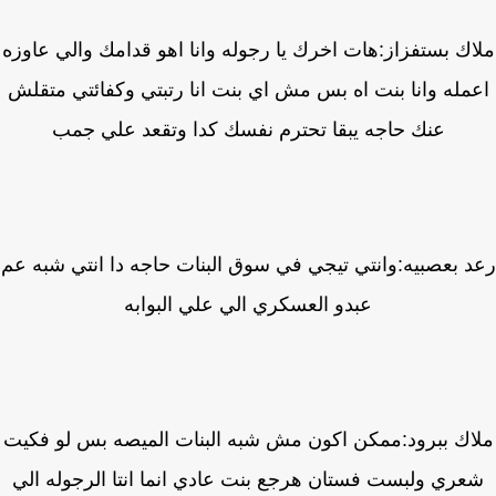
ك بستفزاز:هات اخرك يا رجوله وانا اهو قدامك والي عاوزه
مله وانا بنت اه بس مش اي بنت انا رتبتي وكفائتي متقلش
عنك حاجه يبقا تحترم نفسك كدا وتقعد علي جمب
 بعصبيه:وانتي تيجي في سوق البنات حاجه دا انتي شبه عم
عبدو العسكري الي علي البوابه
اك ببرود:ممكن اكون مش شبه البنات الميصه بس لو فكيت
عري ولبست فستان هرجع بنت عادي انما انتا الرجوله الي