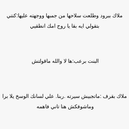
ملاك ببرود وطلعت سلاحها من جمبها ووجهته عليها:كنتي
بتقولي ايه بقا يا روح امك انطقيي
البنت برعب:ها لا والله ماقولتش
اك بقرف :ماتجبيش سيرته .ربنا. علي لسانك الوسخ يلا برا
وماشوفكش هنا تاني فاهمه