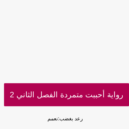
رواية أحببت متمردة الفصل الثاني 2
رعد بغضب:نعمم