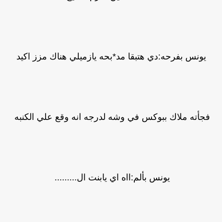
يونس بفرحه:دي هتبقا مد*بحه يازميلي هناك مزز اكيد
فجأته ملاك ببوكس في وشه لدرجه انه وقع علي الكنبه
يونس بألم:ااه اي يابنت ال.........