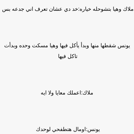
اك وهيا بتشوحله خياره:خد دي عشان تعرف اني جدعه بس
ونس شقطها منها وبدأ يأكل فيها وهيا مسكت وحده وبدأت
تاكل فيها
ملاك:اعملك معايا ولا ايه
يونس:اومال هتطفحي لوحدك