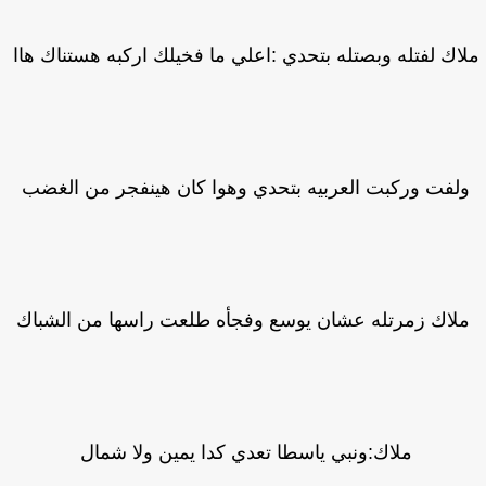
اك لفتله وبصتله بتحدي :اعلي ما فخيلك اركبه هستناك هاا
لفت وركبت العربيه بتحدي وهوا كان هينفجر من الغضب
لاك زمرتله عشان يوسع وفجأه طلعت راسها من الشباك
ملاك:ونبي ياسطا تعدي كدا يمين ولا شمال