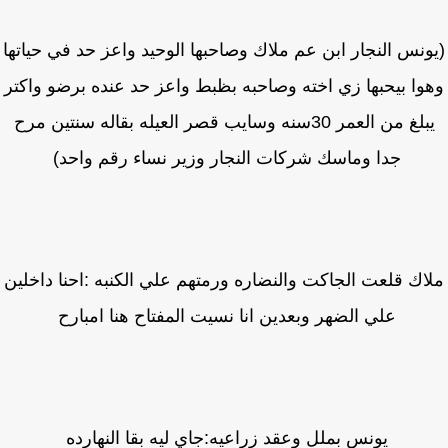
ونس النجار ابن عم ملاك وصاحبها الوحيد واعز حد في حياتها
وا بيحبها زي اخته وصاحبه بظبط واعز حد عنده برضو واكتر
يبلغ من العمر 30سنه وسايب قصر العيله بقاله سنتين مرح
جدا وماسك شركات النجار وزير نساء رقم واحد)
اك قلعت الجاكت والنضاره ورمتهم علي الكنبه :احنا داخلين
علي الضهر وبعدين انا نسيت المفتاح هنا امبارح
يونس بملل وعقد زراعيه:جاي ليه بقا النهارده