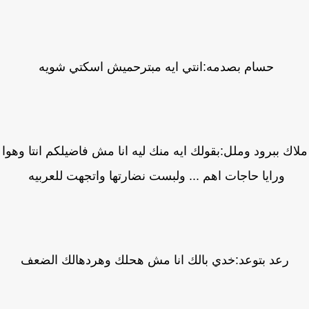
حسام بصدمه:انتي ايه مبترحميش اسكتي شويه
ك ببرود وملل:بقولك ايه منك ليه انا مش فاضيلكم انتا وهوا
ورايا حاجات اهم ... ولبست نضارتها واتجهت للعربيه
رعد بتوعد:خدي بالك انا مش هحلك وهردهالك الضعف