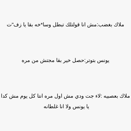
ملاك بغضب:مش انا قولتلك تبطل وسا*خه بقا يا زف"ت
يونس بتوتر:حصل خير بقا مجتش من مره
اك بعصبيه :لاء جت ودي مش اول مره انتا كل يوم مش كدا
يا يونس ولا انا غلطانه