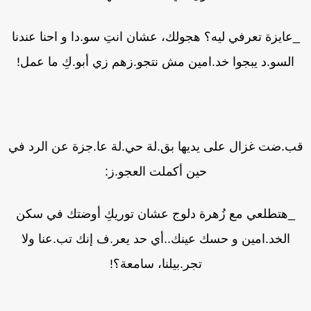
عايزة تعرفي ليه؟ هجولك، عشان انتِ سو.دا و احنا عندنا
السو.د يبجوا خد.امين مش نتجو.زهم زي أبو.كِ ما عمل!
ب.ضت غزال على يديها بق.لة حي.لة عا.جزة عن الرد في
حين أكملت العجو.ز:
_هتطلعي مع زُهرة دلوج عشان توريكِ أوضتك في سكن
الخد.امين و حسك عينك..أي حد يعر.ف إنك تب.عنا ولا
تجر.بيلنا، سامعة؟!