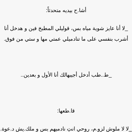
أشا.ح بيديه متحدثاً:
لا أنا عايز شوية مياه بس، قوليلي المطبخ فين و هدخل أنا
شرب بنفسي على ما تنادميلي عمتي مها و ستي من فوق.
_ط..طب أدخل أجيبهالك أنا الأول و بعدين..
قا.طعها:
 لا ملوش لزو.م، روحي انتِ نادميهم بس و ملك.يش د.عوة.