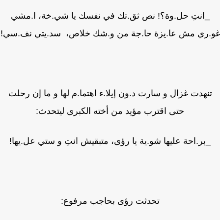
_انتِ حل.وة؟! نص ثق.تك في نفسك يا شي.خة، ا.مشي
.ري مش عا.يزة حا.جة من و.شك خلاص، سد.يتي نف.سي!
نهدت غزال و سارت د.ون إيلا.ء اهتما.م لها و ما إن رحلت
حتى اقترب مؤيد من أخته الكبرى ليتحدث:
_بر.احة عليها شو.ية يا رؤى، متبقيش انتِ و ستي عل.يها!
تحدثت رؤى بحاجب مرفوع: