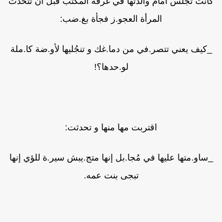
انت تجلس أمام والدتها في غرفة المكتب قبل أن تتحدث
المرأة العجو.ز فجأة بغ.ضب:
_كيف يعني تتصر.في من دما.غك و تنجُليها لأو.ضة كا.ملة
لو.حدها؟!
اقتربت مها منها و تحدثت:
_ساو.متها عليها في مُجا.بل إنها متج.يبش سير.ة للؤي إنها
تبجى بنت عمه.