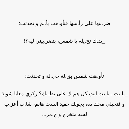
ضر.بتها على رأ.سها فتأو.هت بأ.لم و تحدثت:
_يد.ك تج.يلة يا شمس، بتضر.بيني ليه؟!
تأو.هت شمس بق.لة حي.لة و تحدثت:
ا بت...يا بت انتِ كل هم.ك على بط.نك؟ ركزي معايا شوية
 فتحيلي مخك ده، بجولك حفيد الست هانم، شا.ب أعز.ب
لسه متخرج و ج.مر...