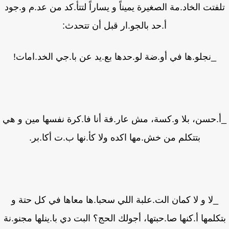
فتت الخاد.مة الصغيرة يميناً و يساراً لتتأ.كد من عد.م و.جود
أ.حد بالجو.ار قبل أن تتحدث:
_نجلو.ها في أو.ضة لو.حدها بع.يد عن با.جي الخد.امات!
.حسن، بلا و.كسة، مش عار.فة أنا فا.كرة نفسها مين و هي
بتتكلم من خش.مها اكده ولا كأ.نها ب.ت أكا.بر.
_لا و لا كمان الت.علبة اللي سحبا.ها معاها في كل حتة و
كلمها أ.كنها صا.حبتها، أجولك الحج؟ البت دي با.ينلها مجنو.نة