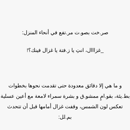
صر.خت بصو.ت مر.تفع في أنحاء المنزل:
_غزااال، انتِ يا ز.فتة يا غزال فينك؟!
و ما هي إلا دقائق معدودة حتى تقدمت نحوها بخطوات
يئة، بقو.امٍ ممشو.ق و بشرة سمراء لامعة مع أعين عسلية
تعكس لون الشمس، وقفت غزال أمامها قبل أن تتحدث
بم.لل: