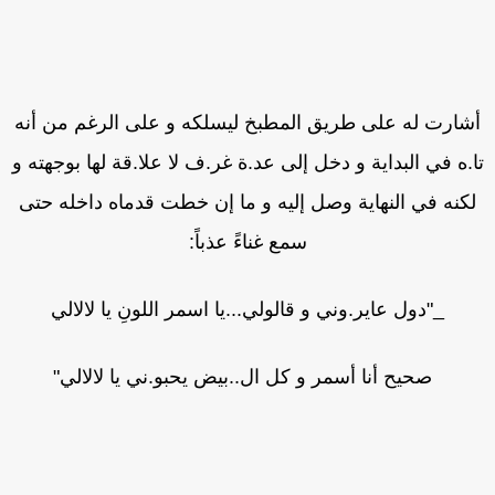
شارت له على طريق المطبخ ليسلكه و على الرغم من أنه
.ه في البداية و دخل إلى عد.ة غر.ف لا علا.قة لها بوجهته و
كنه في النهاية وصل إليه و ما إن خطت قدماه داخله حتى
سمع غناءً عذباً:
_"دول عاير.وني و قالولي...يا اسمر اللونِ يا لالالي
صحيح أنا أسمر و كل ال..بيض يحبو.ني يا لالالي"