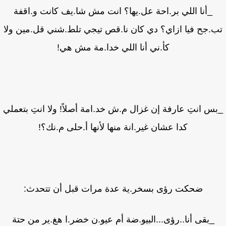
_أنا اللي بر.احة عل.يها؟ انت مش شا.يف كانت و.اقفة
.جح فيا ازاي؟ دي كان نا.قص تيجي تلط.شني قل.مين ولا
كأ.ني أنا اللي خدا.مة مش هي!
س انتِ عارفة إن غزال م.ش خد.امة أصلاً! ولا انتِ بتعملي
كدا عشان غير.انة منها لأنها أ.حلى م.نك؟!
ضحكت رؤى بسخر.ية عدة مرات قبل أن تتحدث:
_بقى أنا..رؤى...البيو.ضة أم عيو.ن خضر.ا هغ.ير من حتة