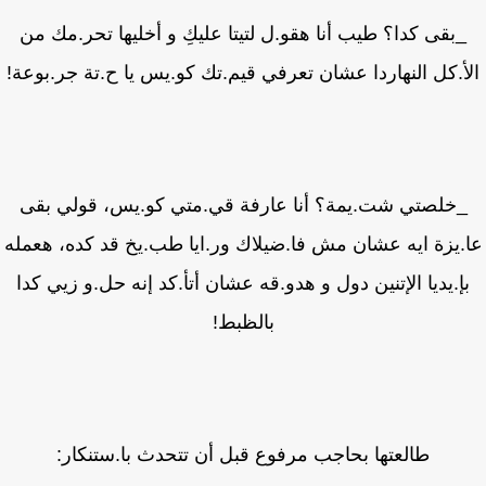
_بقى كدا؟ طيب أنا هقو.ل لتيتا عليكِ و أخليها تحر.مك من
أ.كل النهاردا عشان تعرفي قيم.تك كو.يس يا ح.تة جر.بوعة!
خلصتي شت.يمة؟ أنا عارفة قي.متي كو.يس، قولي بقى
.يزة ايه عشان مش فا.ضيلاك ور.ايا طب.يخ قد كده، هعمله
إ.يديا الإتنين دول و هدو.قه عشان أتأ.كد إنه حل.و زيي كدا
بالظبط!
طالعتها بحاجب مرفوع قبل أن تتحدث با.ستنكار: