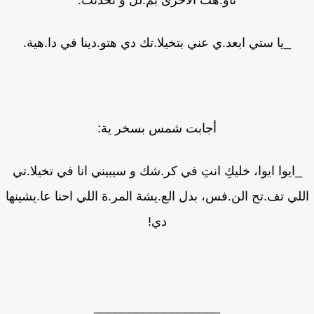
تأو.هت الأخرى بم.لل و تحدثت:
_يا ستي ابعد.ي عني بتخيلا.تك دي هتو.دينا في دا.هية.
أجابت شمس بسخر ية:
ايوا ايوا، خليكِ انتِ في كر.شك و سيبيني انا في تخيلا.تي
لي تف.تح الن.فس، بدل الع.يشة المر.ة اللي احنا عا.يشينها
دي!
__________________