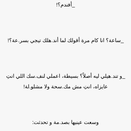
_أفندم؟!
_ساعة؟ انا كام مرة أقولك لما أند.هلك تيجي بسر.عة؟!
_و تند.هيلي ليه أصلاً؟ بسيطة، اعملي لنف.سك اللي انتِ
عايزاه، انتِ مش مك.سحة ولا مشلو.لة!
وسعت عينيها بصد.مة و تحدثت: