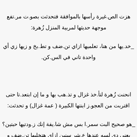
هزت الص.غيرة رأسها بالموافقة فتحدثت بصو.ت مر.تفع
موجهة حديثها لمربية المنزل زُهرة:
د.يها من هنا، تعلميها ازاي تن.ضف و تط.بخ و زيها زي أي
واحدة تاني في الس.كن.
انحنت زُهرة لتأ.خذ غزال و تذ.هب بها و ما إن ابتعد.تا حتى
اقتربت من العجو.ز ابنتها الكبيرة ( عمة غزال) و تحدثت:
و صحيح البت سمر.ا بس مش شا.يفة إنك ز.ودتيها حبتين؟
يعني دي لسه عندها ع.شر سنين ازاي هتخليها تن.ضف و