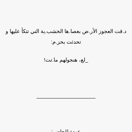
د.قت العجوز الأر.ض بعصا.ها الخشب.ية التي تتكأ عليها و
تحدثت بحز.م:
_لع، هنجولهم ما.تت!
____________________
عودة للحاضر: