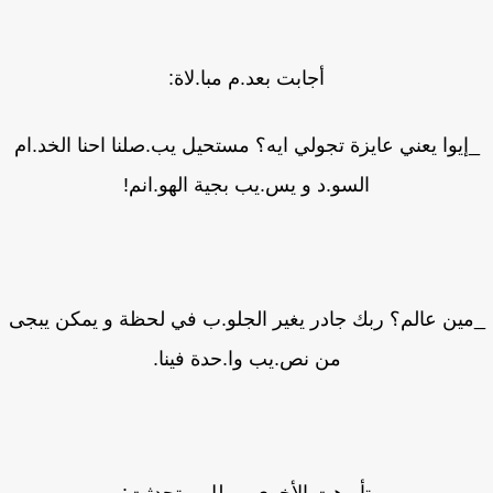
أجابت بعد.م مبا.لاة:
إيوا يعني عايزة تجولي ايه؟ مستحيل يب.صلنا احنا الخد.ام
السو.د و يس.يب بجية الهو.انم!
ين عالم؟ ربك جادر يغير الجلو.ب في لحظة و يمكن يبجى
من نص.يب وا.حدة فينا.