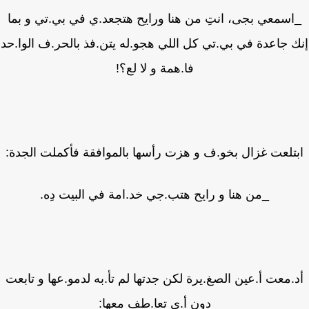
اسمعي بجى، انتِ من هنا ورايح هتجعد.ي في بي.تي و بما
 جاعدة في بي.تي كل اللي هجو.له يتن.فذ بالحر.ف الوا.حد
فا.همة و لا لع؟!
تلعت غزال بخو.ف و هزت رأسها بالموافقة فأكملت الجدة:
_من هنا و رايح هتب.جي خد.امة في البيت دِه.
.معت أ.عين الصغ.يرة لكن جدتها لم تأ.به لدمو.عها و تابعت
دون أ.ي تعا.طف معها: