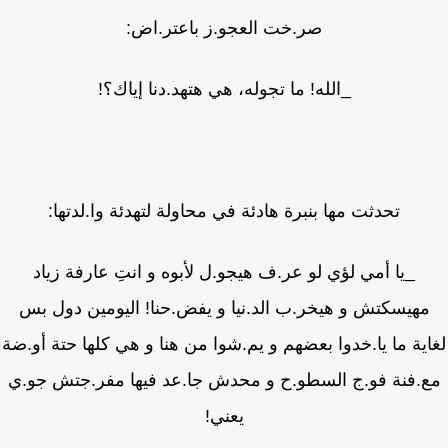
صر.خت العجو.ز باعتر.اض:
_الله! ما تجوله، هي هتهد.دنا إياك؟!
تحدثت مها بنبرة هادئة في محاولة لتهدئة وا.لدتها:
_يا أمي لؤي لو عر.ف هيجو.ل لأبوه و انتِ عارفة زياد
مهيسكتش و هيخر.ب الد.نيا و يفض.حنا! اليومين دول بس
ية ما يا.خدوا بعضهم و يم.شوا من هنا و هي كلها حتة أو.ضة
.فنة فو.ج السطو.ح و محدش جا.عد فيها مفر.جتش جو.ي
يعني!