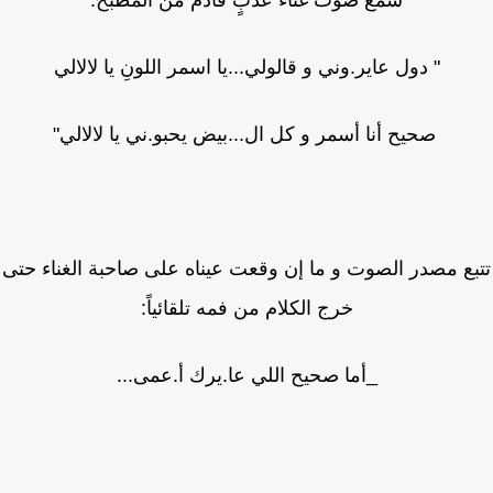
سمع صوت غناء عذبٍ قادم من المطبخ:
" دول عاير.وني و قالولي...يا اسمر اللونِ يا لالالي
صحيح أنا أسمر و كل ال...بيض يحبو.ني يا لالالي"
بع مصدر الصوت و ما إن وقعت عيناه على صاحبة الغناء حتى
خرج الكلام من فمه تلقائياً:
_أما صحيح اللي عا.يرك أ.عمى...