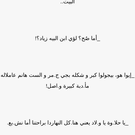
البيت..
_أما صُح؟ لؤي ابن البيه زياد؟!
وا هو، بيجولوا كبر و شكله بجي ج.مر و الست هانم عاملاله
مأ.دبة كبيرة و.اصل!
_يا حلا.وة يا و.لاد يعني هنا.كل النهاردا براحتنا أما نش.بع.