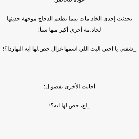
تحدثت إحدى الخاد.مات بينما تطعم الدجاج موجهة حديثها
لخاد.مة أخرى أكبر منها سناً:
فتي يا اختي البت اللي اسمها غزال حص.لها ايه النهاردا؟!
أجابت الأخرى بفضو.ل:
_لع، حص.لها ايه؟!