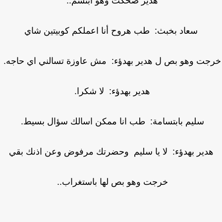
هدير ضحكت وهو ابتسم..
سعاد بخبث: طب هروح أنا اعملكم كوبيتين شاي
جت وهو بص ل هدير بهدؤء: مش عاوزة تسالني اي حاجه.
هدير بهدؤء: لا شكرا.
سليم بابتسامة: طب انا ممكن اسالك سؤال بسيط.
دير بهدؤء: لا يا سليم وحضرتك مرفوض وعن اذنك بقي
خرجت وهو بص لها باستغراب..