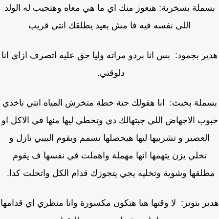
ملة بسخرية: هيعوز منك اي ما هي معاه وهتجيب له الولد
اللي نفسه فيه فا مش بعيد يطلقك انتي قريب
ير بجمود: بس انا بردو مراته وليا حق عليه اتصرف ازاي انا
دلوقتي.
ملة بخبث: انا هقولك حتة خطة متخرش المياه انتي تاخدي
وب الاجهاض اللي جبتهالك دي وتحطي ليها منها في الاكل او
العصير و تشربيها ليها هيحصلها تسمم ويقوم البيبي نازل و
تخلي يزن يتهمها انها مهملة واهملت في نفسها ف يقوم
لقها وشوية وتخليه يجي يتجوزك قدام الكل واتحلت كدا.
ر بتوتر: لا وقتها هيا هتكون مكسورة وانا منظري اي قدامها