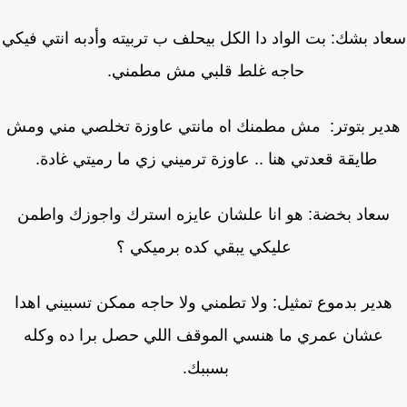
د بشك: بت الواد دا الكل بيحلف ب تربيته وأدبه انتي فيكي
حاجه غلط قلبي مش مطمني.
ير بتوتر: مش مطمنك اه مانتي عاوزة تخلصي مني ومش
طايقة قعدتي هنا .. عاوزة ترميني زي ما رميتي غادة.
سعاد بخضة: هو انا علشان عايزه استرك واجوزك واطمن
عليكي يبقي كده برميكي ؟
دير بدموع تمثيل: ولا تطمني ولا حاجه ممكن تسبيني اهدا
عشان عمري ما هنسي الموقف اللي حصل برا ده وكله
بسببك.