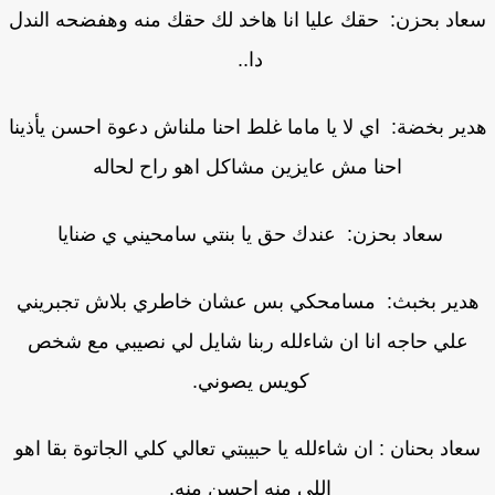
اد بحزن: حقك عليا انا هاخد لك حقك منه وهفضحه الندل
دا..
ير بخضة: اي لا يا ماما غلط احنا ملناش دعوة احسن يأذينا
احنا مش عايزين مشاكل اهو راح لحاله
سعاد بحزن: عندك حق يا بنتي سامحيني ي ضنايا
دير بخبث: مسامحكي بس عشان خاطري بلاش تجبريني
علي حاجه انا ان شاءلله ربنا شايل لي نصيبي مع شخص
كويس يصوني.
عاد بحنان : ان شاءلله يا حبيبتي تعالي كلي الجاتوة بقا اهو
اللي منه احسن منه.