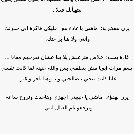
بيتهيألك فعلا .
زن بسخرية: ماشي يا غادة بس خليكي فاكرة اني حذرتك
وانتي ولا هنا براحتك.
ادة بحب: خلاص متزعلش يلا بقا عشان نفرحهم معانا ...
عم مرات ابويا مش بتطقني بس والله حنينه لما كانت تقسى
عليا كانت تيجي تتصالحني وانا وهيا ناقر ونقير.
يزن بهدؤء: ماشي يا حبيبتي اجهزي وهاخدك ونروح ساعة
ونرجعو يام العيال انتي.