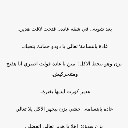
بعد شويه.. في شقه غادة.. فتحت لاقت هدير..
غادة بابتسامة' تعالي يا دودو حماتك بتحبك.
يزن وهو بيحط الاكل: مين يا غادة قولت اصبري انا هفتح
ومتتحركيش.
هدير كورت ايديها بغيرة..
غادة بابتسامة: خشي يزن بيجهز الاكل يلا تعالي
يزن بهدؤء: اهلا يا هدير تعالي اتفضلي