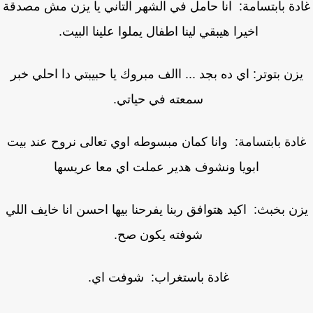
دة بابتسامة: انا حامل في الشهر التاني يا يزن مش مصدقة
اخيرا هيبقي لينا اطفال يملوا علينا البيت.
زن بتوتر: اي ده بجد ... االف مبروك يا حبيبتي دا احلي خبر
سمعته في حياتي.
دة بابتسامة: وانا كمان مبسوطه اوي تعالى نروح عند بيت
ابويا ونشوف هدير عملت اي معا عريسها
ن بخبث: اكيد هتوافق ربنا يفرحنا بيها احسن انا خايف اللي
شوفته يكون صح.
غادة باستغراب: شوفت اي.