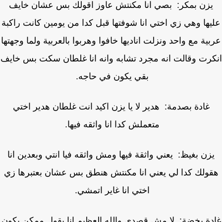
يزن بمكر: بصي انا مكنتش عاوز اقولك بس عشان خايف
يها وهي زي اختي انا شوفتها قبل كدا من يومين كانت راكبة
ية مع واحد ونزلت اناديها خافوا وهربوا بالعربية ولما وجهتها
رت وقالت انه مجرد تشابه وانه انا غلطان سكت بس خايف
بقي يكون في حاجه.
غادة بصدمة: هدير لا يا يزن اكيد انت غلطان هدير اختي
متعملش كدا انا واثقه فيها.
زن بغيظ: يعني واثقة فيها ومش واثقه فيا انتي وبعدين انا
ولك كدا لي يعني انا مكنتش هنطق بس عشان بعتبرها زي
اختي انا غاير اتمشي.
دة بخضة: لا مش قصدي والله العظيم انا بقول ممكن يكون