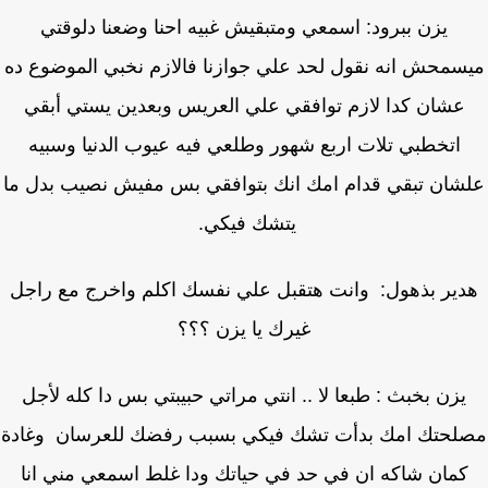
يزن ببرود: اسمعي ومتبقيش غبيه احنا وضعنا دلوقتي
سمحش انه نقول لحد علي جوازنا فالازم نخبي الموضوع ده
عشان كدا لازم توافقي علي العريس وبعدين يستي أبقي
اتخطبي تلات اربع شهور وطلعي فيه عيوب الدنيا وسبيه
شان تبقي قدام امك انك بتوافقي بس مفيش نصيب بدل ما
يتشك فيكي.
ير بذهول: وانت هتقبل علي نفسك اكلم واخرج مع راجل
غيرك يا يزن ؟؟؟
يزن بخبث : طبعا لا .. انتي مراتي حبيبتي بس دا كله لأجل
لحتك امك بدأت تشك فيكي بسبب رفضك للعرسان وغادة
كمان شاكه ان في حد في حياتك ودا غلط اسمعي مني انا