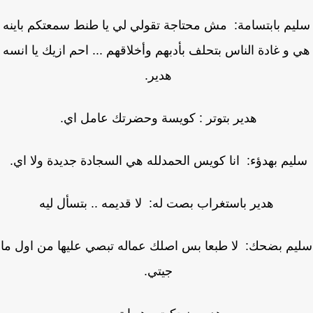
يم بابتسامة: مش محتاجة تقولي لي يا طنط سمعتكم باينه
 و غادة الناس بتحلف بأدبهم وأخلاقهم ... احم ازيك يا انسه
هدير.
هدير بتوتر : كويسة وحضرتك عامل اي.
يم بهدؤء: انا كويس الحمدلله هي السجادة جديدة ولا اي.
هدير باستغراب بصت له: لا قديمه .. بتسأل ليه
م بضحك: لا طبعا بس اصلك عماله تبصي عليها من اول ما
جيتي.