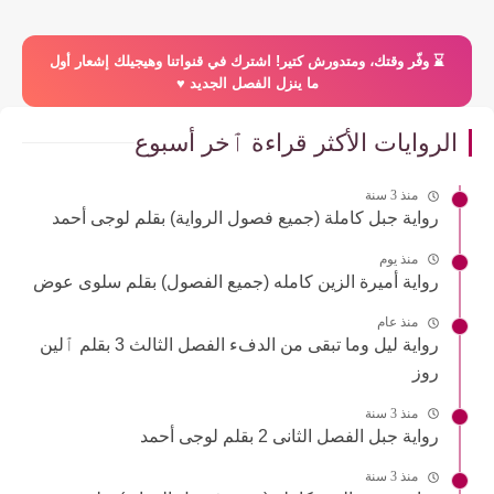
⌛️ وفّر وقتك، ومتدورش كتير! اشترك في قنواتنا وهيجيلك إشعار أول
ما ينزل الفصل الجديد ♥️
الروايات الأكثر قراءة ٱخر أسبوع
منذ 3 سنة
رواية جبل كاملة (جميع فصول الرواية) بقلم لوجى أحمد
منذ يوم
رواية أميرة الزين كامله (جميع الفصول) بقلم سلوى عوض
منذ عام
رواية ليل وما تبقى من الدفء الفصل الثالث 3 بقلم ٱلين
روز
منذ 3 سنة
رواية جبل الفصل الثانى 2 بقلم لوجى أحمد
منذ 3 سنة