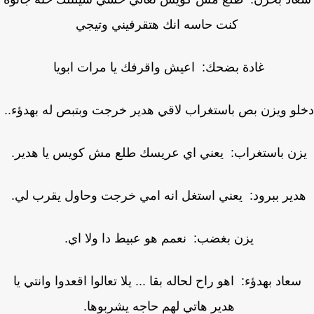
كنت حاسه انك هتقرفيني وتيجي
غادة بضحك: اعيش واقرفك يا مرات ابويا
و ويزن بص باستغراب لاقي هدير خرجت وبتبص له بهدؤء..
زن باستغراب: يعني اي عريسك طلع مش كويس يا هدير.
دير ببرود: يعني استغل انه امي خرجت وحاول يقرب لي.
يزن بغضب: نعمم هو عبيط دا ولا اي.
سعاد بهدؤء: اهو راح لحاله بقا ... يلا تعالوا اقعدوا وانتي يا
هدير هاتي لهم حاجه يشربوها.