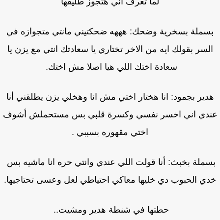
لما تعرف اني هتجوز طليقها
سملة بسخرية وضحك: هههه ضحكتيني مانتي متجوازه في
لسر بقولك ايه من الاخر تختاري يا سعادتك انتي مع يزن يا
سعادة اختك اللي هيا اصلا مش اختك.
دير بجمود: انا هختار اختي مش انا وهخلي يزن يطلقني أنا
دي اني اخسر نفسي وكسرة قلبي بس مستحملش أشوف
اختي مقهوره بسببي .
ملة بخبث: أنا قولت اللي عندي وانتي حره انا ماشيه بس
ي الحبوب دي خليها معاكي احتياطي لعل وعسى تحتاجيها.
حطتها في شنطة هدير ومشيت..