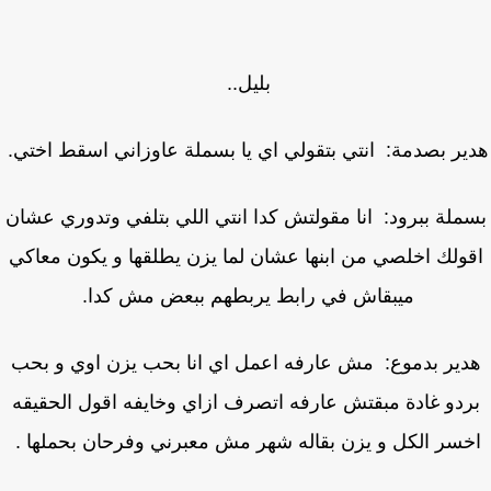
بليل..
ير بصدمة: انتي بتقولي اي يا بسملة عاوزاني اسقط اختي.
ملة ببرود: انا مقولتش كدا انتي اللي بتلفي وتدوري عشان
ولك اخلصي من ابنها عشان لما يزن يطلقها و يكون معاكي
ميبقاش في رابط يربطهم ببعض مش كدا.
دير بدموع: مش عارفه اعمل اي انا بحب يزن اوي و بحب
ردو غادة مبقتش عارفه اتصرف ازاي وخايفه اقول الحقيقه
سر الكل و يزن بقاله شهر مش معبرني وفرحان بحملها .