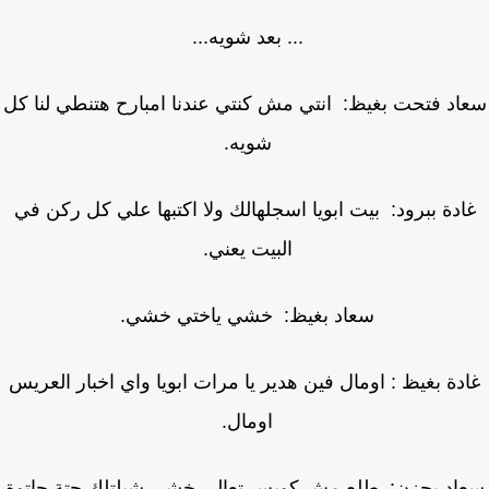
... بعد شويه...
اد فتحت بغيظ: انتي مش كنتي عندنا امبارح هتنطي لنا كل
شويه.
ادة ببرود: بيت ابويا اسجلهالك ولا اكتبها علي كل ركن في
البيت يعني.
سعاد بغيظ: خشي ياختي خشي.
دة بغيظ : اومال فين هدير يا مرات ابويا واي اخبار العريس
اومال.
اد بحزن: طلع مش كويس تعالي خشي شيلتلك حتة جاتوة