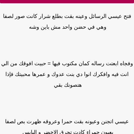
تح عيسي الرسائل وعينه بقت بطلع شرار كانت صور لصفا
وهي في حضن واحد مش باين وشه
جاه ابعتت رساله كمان مكتوب فيها = حبيت افوقك من الي
انت فيه وافكرك انوا دي بنت عدوك و عمرها محبيتك فإذا
هتصونك بقي
يسي اتجنن وعيونه بقت حمرا وعروقه ظهرت بص لصفا
بعيون حمراء كادت تحرق الاخضر و اليابس