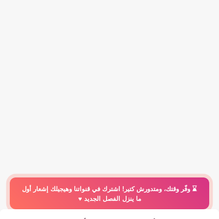
⌛️ وفّر وقتك، ومتدورش كتير! اشترك في قنواتنا وهيجيلك إشعار أول
ما ينزل الفصل الجديد ♥️