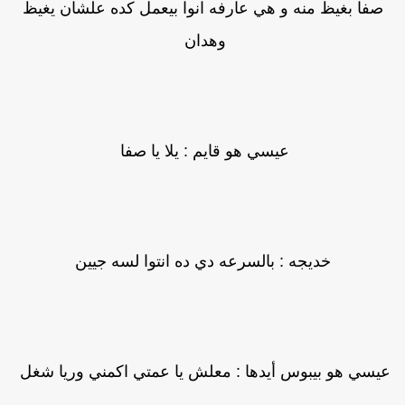
صفا بغيظ منه و هي عارفه انوا بيعمل كده علشان يغيظ
وهدان
عيسي هو قايم : يلا يا صفا
خديجه : بالسرعه دي ده انتوا لسه جيين
يسي هو بيبوس أيدها : معلش يا عمتي اكمني وريا شغل