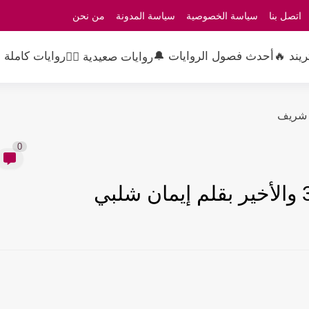
اتصل بنا
سياسة الخصوصية
سياسة المدونة
من نحن
ريند 🔥
أحدث فصول الروايات 🔔
روايات كاملة 
روايات صعيدية 👳‍♂️
0