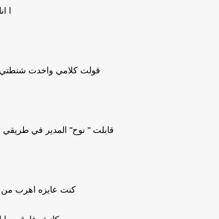
ا ا
قولت كلامي واخدت شنطتي
قابلت " نوح" المدير في طريقي 
كنت عايزه اهرب من 