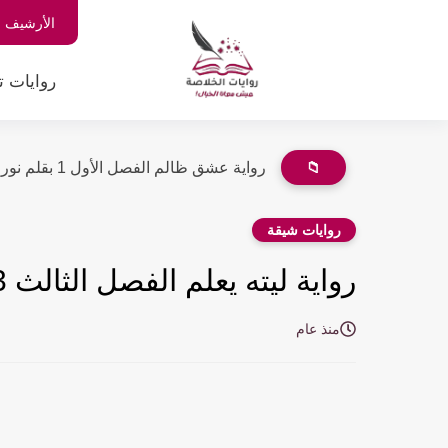
الأرشيف
روايات ت
📁
رواية عشق ظالم الفصل الأول 1 بقلم نور شريف
روايات شيقة
رواية ليته يعلم الفصل الثالث 3 والأخير بقلم إيمان شلبي
منذ عام