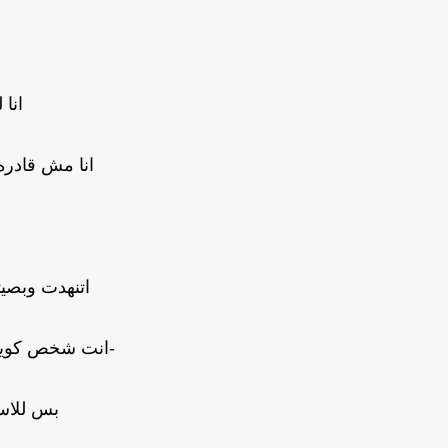
انا
انا مش قادر
اتنهدت وبصيت
-انت شخص كويس
بس للاس