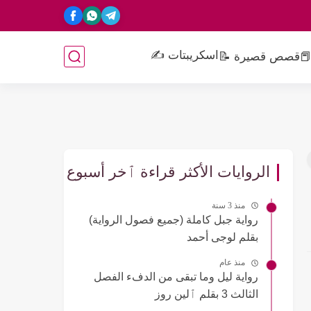
اسكريبتات ✍️
📕
قصص قصيرة 📝
الروايات الأكثر قراءة ٱخر أسبوع
منذ 3 سنة
رواية جبل كاملة (جميع فصول الرواية)
بقلم لوجى أحمد
منذ عام
رواية ليل وما تبقى من الدفء الفصل
الثالث 3 بقلم ٱلين روز