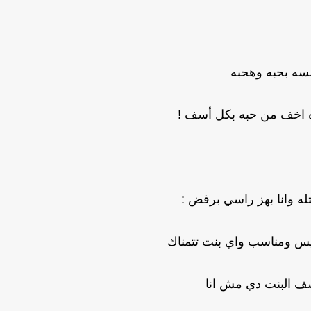
 لسه بحبه وهحبه
ه اخف من حبه بكل أسف !
له وانا بهز راسي برفض :
 ومناسب واي بنت تتمناك
ف البنت دي مش انا