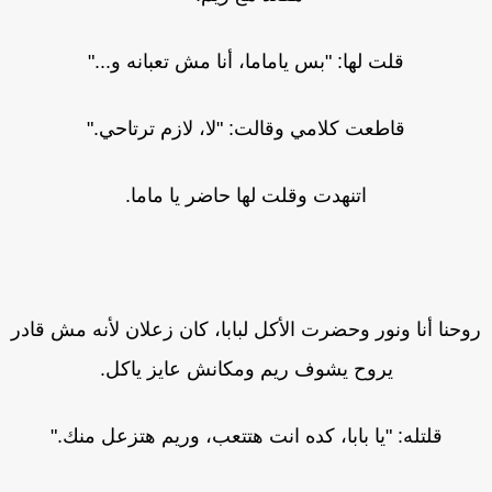
قلت لها: "بس ياماما، أنا مش تعبانه و..."
قاطعت كلامي وقالت: "لا، لازم ترتاحي."
اتنهدت وقلت لها حاضر يا ماما.
حنا أنا ونور وحضرت الأكل لبابا، كان زعلان لأنه مش قادر
يروح يشوف ريم ومكانش عايز ياكل.
قلتله: "يا بابا، كده انت هتتعب، وريم هتزعل منك."