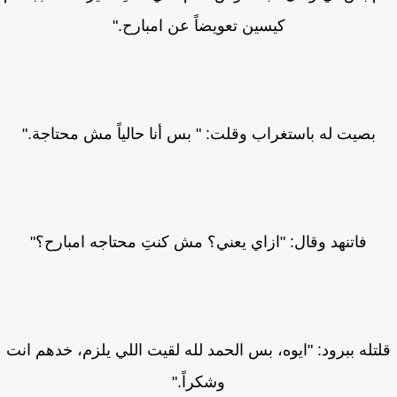
كيسين تعويضاً عن امبارح."
بصيت له باستغراب وقلت: " بس أنا حالياً مش محتاجة."
فاتنهد وقال: "ازاي يعني؟ مش كنتِ محتاجه امبارح؟"
تله ببرود: "ايوه، بس الحمد لله لقيت اللي يلزم، خدهم انت
وشكراً."