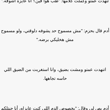
هدت عمتو وكملت كلامها: "طب هوا فين؟ أنا عايزه أشوفه."
م قال بحزم: "مش مسموح حد يشوفه دلوقتي، ولو مسموح
مش هخليكي برضه."
تنهدت عمتو ومشت بضيق، وانا استغربت من الضيق اللي
حاسه تجاهها.
م بص لي وقال: "بخصوص الدم اللي كنتِ عايزاه، أنا جبتلكم