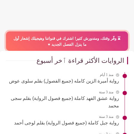
⌛️ وفّر وقتك، ومتدورش كتير! اشترك في قنواتنا وهيجيلك إشعار أول
ما ينزل الفصل الجديد ♥️
الروايات الأكثر قراءة ٱخر أسبوع
منذ 1 أيام
رواية أميرة الزين كامله (جميع الفصول) بقلم سلوى عوض
منذ 3 سنة
رواية عشق الفهد كاملة (جميع فصول الرواية) بقلم سجى
محمد
منذ 3 سنة
رواية جبل كاملة (جميع فصول الرواية) بقلم لوجى أحمد
منذ 3 سنة