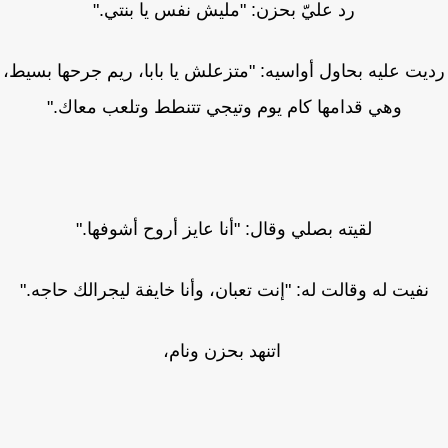
رد عليّ بحزن: "مليش نفس يا بنتي."
يت عليه بحاول أواسيه: "متزعلش يا بابا، ريم جرحها بسيط،
وهي قدامها كام يوم وتيجي تتنطط وتلعب معاك."
لقيته بصلي وقال: "أنا عايز أروح أشوفها."
نفيت له وقالت له: "إنت تعبان، وأنا خايفة ليجرالك حاجه."
اتنهد بحزن ونام،