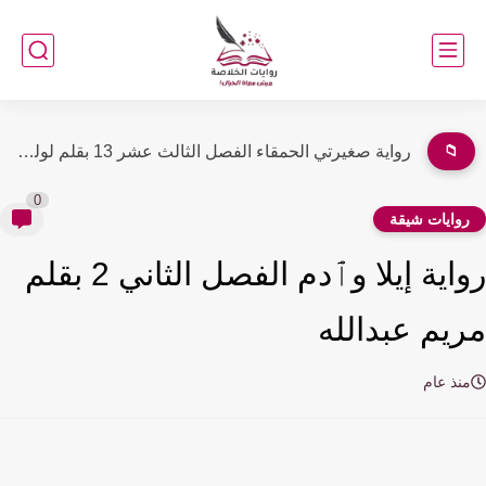
📁
رواية منعطف خطر الفصل التاسع والخمسون 59 بقلم ملك ابراهيم
0
وايات شيقة
رواية إيلا وٱدم الفصل الثاني 2 بقلم
يم عبدالله
نذ عام