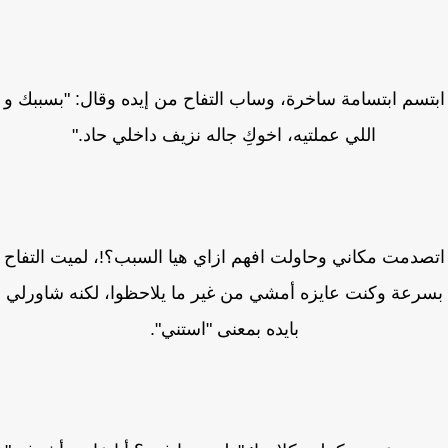
تسم ابتسامة ساخرة، وساب التفاح من إيده وقال: "بسببك و
اللي عملتيه، اخوكِ جاله نزيف داخلي حاد."
صدمت مكاني وحاولت افهم ازاي هيا السبب؟!، لميت التفاح
رعة وكنت عايزه أمشي من غير ما يلاحظوا، لكنه شاورلي
بايده بمعنى "استني".