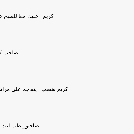
كريم_ خليك معا للصبح 
صاحب كر
كريم بغضب_ يته.جم علي مرات
صاحبو_ طب انت هت