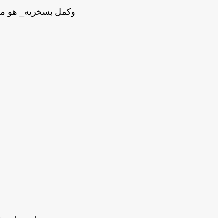
وكمل بسخريه_ هو مي