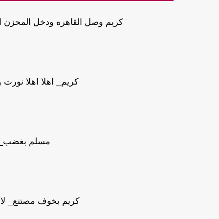
كريم وصل القاهره ودخل المحزن ا
كريم_ اهلا اهلا نورت 
مسلم بغضب_ خ
كريم بخوف مصتنع_ لا 