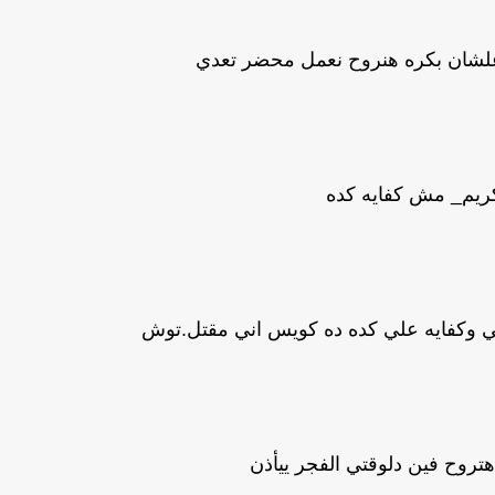
علشان بكره هنروح نعمل محضر تعدي
يم_ مش كفايه كده
ي وكفايه علي كده ده كويس اني مقتل.توش
روح فين دلوقتي الفجر ييأذن