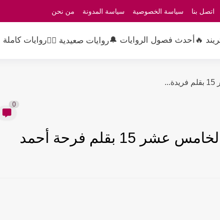
اتصل بنا
سياسة الخصوصية
سياسة المدونة
من نحن
ريند 🔥
أحدث فصول الروايات 🔔
روايات كاملة 
روايات صعيدية 👳‍♂️
.
0
1 بقلم فرحة أحمد