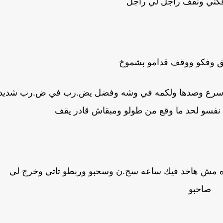
ني ونقف راجل لي راجل
فق وفكو ووقف قدامو بشموخ
ن اسرع وصدها ولكمه في وشه وفضل يض.رب في ض.رب شديد
 نفسو لحد ما وقع من طولو ومبقاش قادر يقف
 مش هاخد فيك ساعه سج.ن وسحبو وربطو تاتي وخرج لي
صاحبو