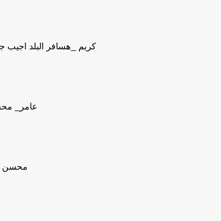
كريم _هسافر البلد اجيب 
عامر_ محس
محسن بت