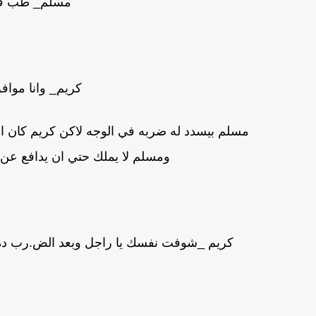
مسلم_ طب فك
كريم_ وانا موا
مسلم بيسدد له ضربه في الوجه لاكن كريم كا
ومسلم لا يملك حتي ان يدافع عن
كريم _شوفت نفسك يا راجل وبعد الض.رب ده