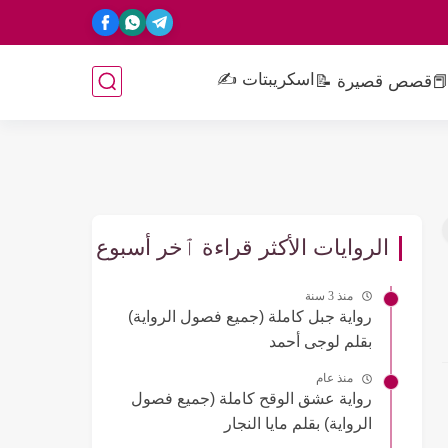
اسكريبتات ✍️
📕
قصص قصيرة 📝
الروايات الأكثر قراءة ٱخر أسبوع
منذ 3 سنة
رواية جبل كاملة (جميع فصول الرواية)
بقلم لوجى أحمد
منذ عام
رواية عشق الوقح كاملة (جميع فصول
الرواية) بقلم مايا النجار