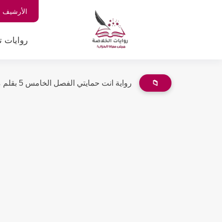
الأرشيف
روايات ت
📁
رواية انت حمايتي الفصل الخامس 5 بقلم ملك ياسر الشرقاوي