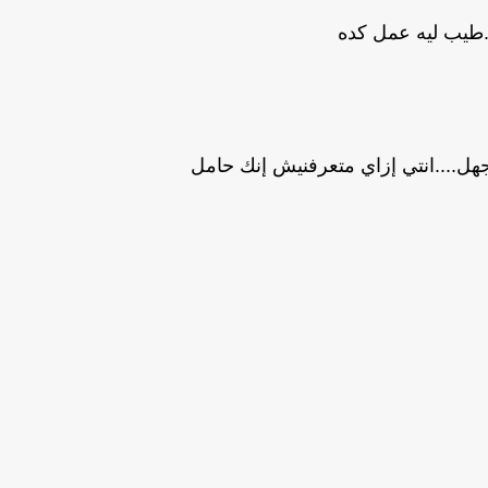
.طيب ليه عمل كده
هل....انتي إزاي متعرفنيش إنك حامل