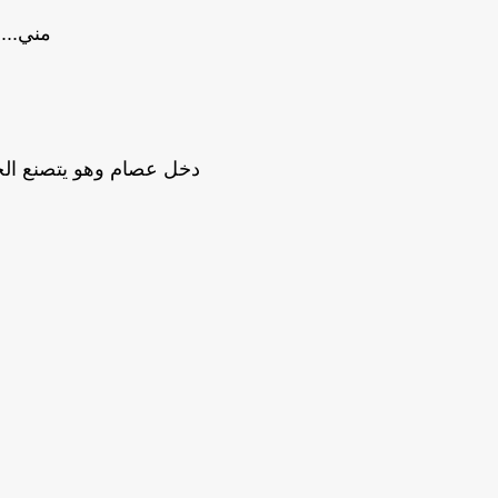
مني...
دخل عصام وهو يتصنع الج