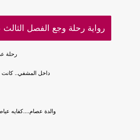
رواية رحلة وجع الفصل الثالث ع
رحلة عذ
داخل المشفي.. كانت 
والدة عصام....كفايه عياط