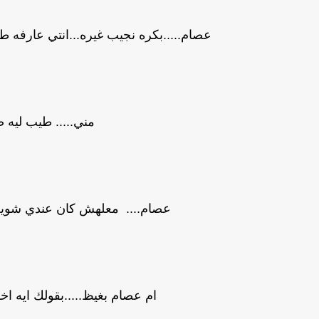
عصام.....بكره نجيب غيره...انتي عارفه
مني..... طيب ليه 
عصام.... معلهش كان عندي شويه
ام عصام بغيظ.....بقولك ايه اخ