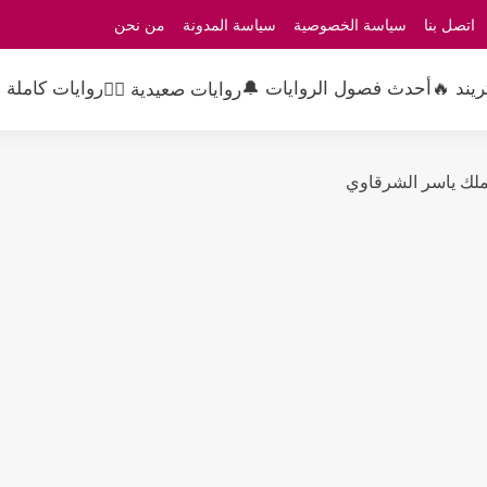
اتصل بنا
سياسة الخصوصية
سياسة المدونة
من نحن
ريند 🔥
أحدث فصول الروايات 🔔
روايات كاملة 
روايات صعيدية 👳‍♂️