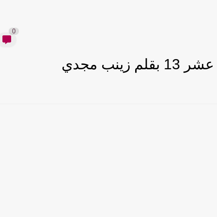
0
ينب مجدي