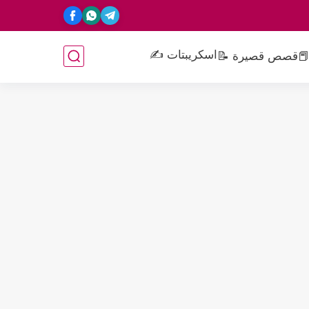
اسكريبتات ✍️
📕
قصص قصيرة 📝