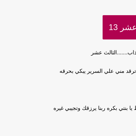
شر 13
اب.......الثالث عشر
ترقد مني علي السرير يبكي بحرقه
 يا بنتي بكره ربنا يرزقك وتجيبي غيره