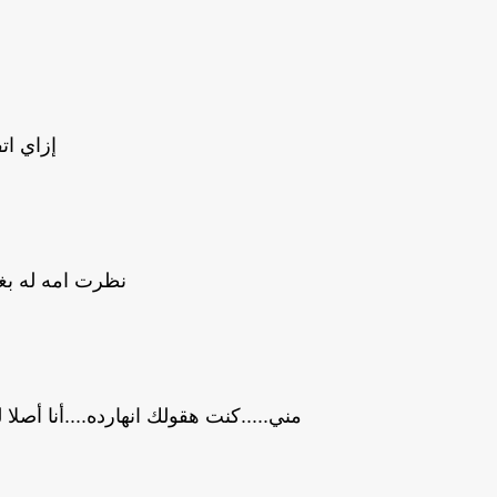
إزاي ات
نظرت امه له بغ
مني.....كنت هقولك انهارده....أنا أصل