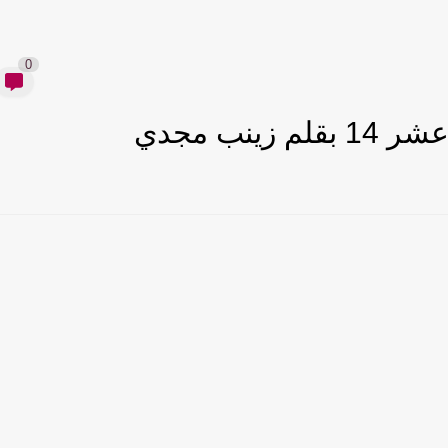
0
نب مجدي