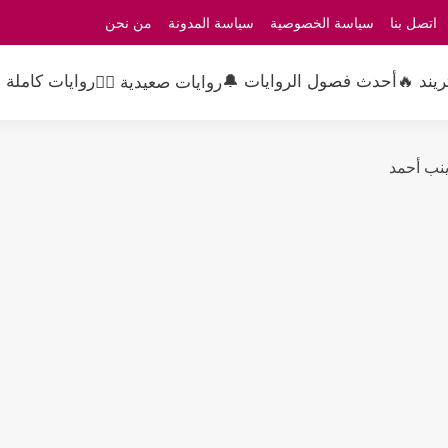
اتصل بنا
سياسة الخصوصية
سياسة المدونة
من نحن
ريند 🔥
أحدث فصول الروايات 🔔
روايات كاملة 
روايات صعيدية 👳‍♂️