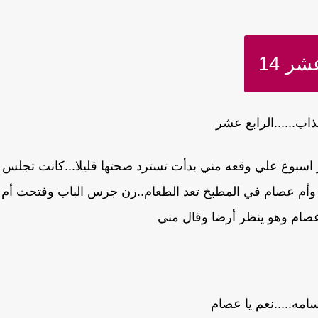
ر 14
اب......الرابع عشر
 اسبوع علي وقعه مني بدأت تسترد صحتها قليلا...كانت تجلس
أم عصام في المطبخ تعد الطعام..رن جرس الباب وفتحت أم
صام وهو ينظر أرضا وقال مني
سامه.....نعم يا عصام