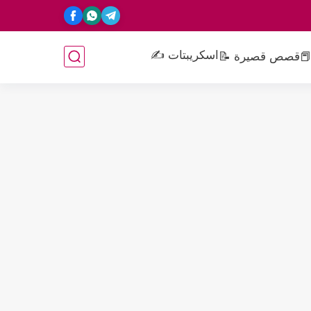
اسكريبتات ✍️
📕
قصص قصيرة 📝