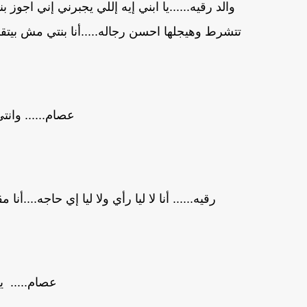
والد رقيه......يا ابني إيه إللي يجبرني إني اجوز ب
تتشرط وهيجلها احسن رجاله.....أنا بنتي مش بيتقد
عصام...... وانت
رقيه...... أنا لا ليا رأي ولا ليا إي حاجه....
عصام..... ي