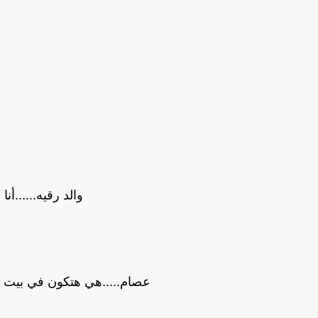
والد رقيه......أ
عصام.....هي هتكون في بيت و