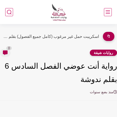
📁
رواية مأساة حنين الفصل السابع والعشرون 27 والأخير بقلم ٱية...
0
وايات شيقة
رواية أنت عوضي الفصل السادس 6
لم ندوشة
نذ بضع سنوات