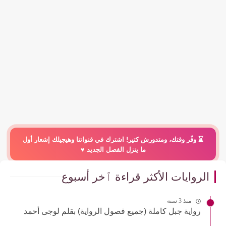
⌛️ وفّر وقتك، ومتدورش كتير! اشترك في قنواتنا وهيجيلك إشعار أول
ما ينزل الفصل الجديد ♥️
الروايات الأكثر قراءة ٱخر أسبوع
منذ 3 سنة
رواية جبل كاملة (جميع فصول الرواية) بقلم لوجى أحمد