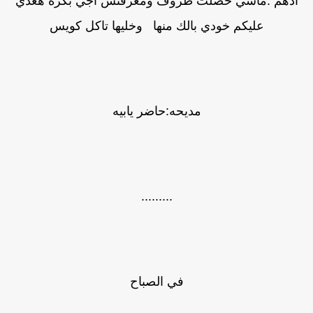
ادهم :ماشي حصلت ظروف ومعرفتش اجي بكره هعدي
عليكم خودي بالك منها وخليها تاكل كويس
مديحه:حاضر يابيه
.........
في الصباح