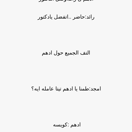
رائد:حاضر ..اتفضل يادكتور
التف الجميع حول ادهم
امجد:طمنا يا ادهم تيتا عامله ايه؟
ادهم :كويسه