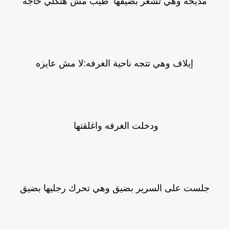
مديحه وهي تشعر بضيقها طيب مش هتكلي حاجه
إيلاف وهي تتجه ناحية الغرفه:لا مش عايزه
ودخلت الغرفه واغلقتها
جلست على السرير بضيق وهي تحرك رجليها بضيق