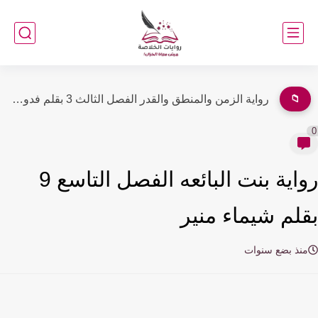
📁
رواية الزمن والمنطق والقدر الفصل الثاني 2 بقلم فدوى خالد
رواية بنت البائعه الفصل التاسع 9
لم شيماء منير
نذ بضع سنوات