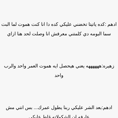
هم :كده ياتيتا تخضني عليكي كده دا انا كنت هموت لما البت
سما البومه دي كلمتني معرفش انا وصلت لحد هنا ازاي
هيره:ههههههه يعني هيحصل ايه هموت العمر واحد والرب
واحد
ادهم:بعد الشر عليكي ربنا يطول عمرك... بس انتي مش
عارفه ان الشكولاته غلط عليكي