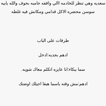
ديه وهي تنظر للخادمه االي واقفه جامبه بحوف والله يابيه
سوسن محضره الاكل قدامي ومكانش فيه غلطه
طرقات على الباب
ادهم بجديه:ادخل
سما ببكاء:انا عايزه اتكلم معاك شويه.
ادهم:مش وقته ياسما هبقا اجيلك اوضتك