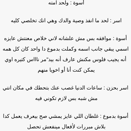
أسوة : ولحد امته
اسر : لحد ما انفذ وصية والدك وهي انك تخلصي كليه
سوة : موافقه بس مش علشانه لاني خلاص معنتش عايزه
مي يبقي جانب اسمه وكملت بدموع دا واحد كان كل همه
نه يجيب فلوس مكنش عارف أنه بيد"مر ناااس كتيره اوي
يمكن كنت أنا أو اخويا منهم
ر بحزن : ساعات الدنيا غصب عنك بتحطك في مكان انتي
مش شبه بس لازم تكوني فيه
وة بدموع : غلطان اللي عايز يمشي صح بيعرف يعمل كدا
بلاش مبررات لأفعال مينفعش تحصل