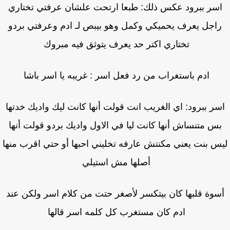
سر ببرود عكس ذلك: طبعا ارتحت علشان عرفتي تختاري
اجل يعرف يحميكي وكمل وهو بيبص لـ ادم وعرفتي بردو
تختاري اكتر حد يعرف يتوثق فيه مبروك
ادم باستغراب من رد فعل اسر : غريبه يا اسر باشا
سر ببرود: اي الغريب انت قولت أنها كانت ليك واديك خدتها
س متنساش أنها كانت ليا في الاول واديك بردو قولت أنها
س بنت يعني مكنتش عارفه تخليني احبها أو حتي اقرب منها
أصلها مش استيلي
سوة قلبها كان بيتكسر لأصغر حتت من كلام اسر ولكن عند
ادم كان مستغرب كل كلمه اسر قالها