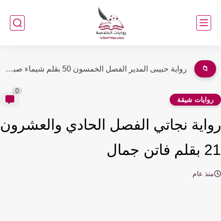
📁
رواية سمراء احتلت كيانى الفصل الخامس عشر 15 بقلم أميرة...
0
وايات شيقة
اية نجاتي الفصل الحادي والعشرون
اتن جمال
نذ عام