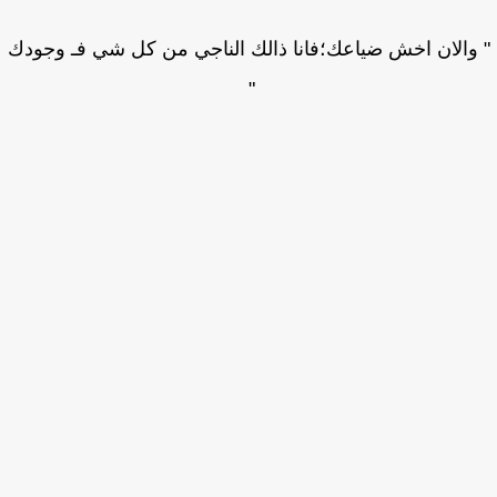
والان اخش ضياعك؛فانا ذالك الناجي من كل شي فـ وجودك
"