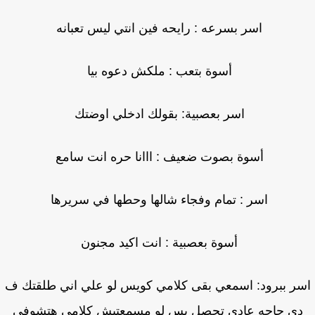
اسر بسرعه : رايحه فين انتي ليس تعبانه
أسوة بتعب : ملكش دعوه بيا
اسر بعصبية: بقولك ادخلي اوضتك
أسوة بصوت ضعيف : ااانا حره انت سامع
اسر : تمام وفجاء شالها وحطها في سريرها
أسوة بعصبية : انت اكيد مجنون
ر ببرود: اسمعي بقى كلامي كويس لو علي اني طلقتك ف
ي حاجه عادي تحصل بس لو مسمعتيش كلامي هتشوفي