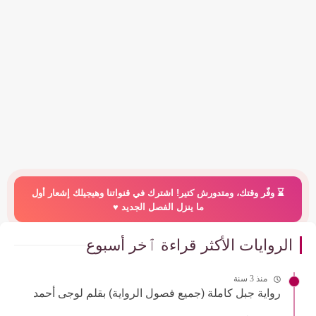
⌛️ وفّر وقتك، ومتدورش كتير! اشترك في قنواتنا وهيجيلك إشعار أول
ما ينزل الفصل الجديد ♥️
الروايات الأكثر قراءة ٱخر أسبوع
منذ 3 سنة
رواية جبل كاملة (جميع فصول الرواية) بقلم لوجى أحمد