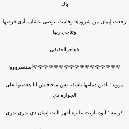
باك
عت إيمان من شرودها وقامت تتوضى عشان تأدى فرضها
وتناجي ربها
#هاجرالعفيفى
🌹🌹🌹🌹🌹🌹🌹🌹🌹🌹🌹🌹🌹🌹🌹🌹🌹أستغفروووا
مروه : نادين دماغها ناشفه بس متخافيش انا هغصبها على
الجوازه دي
كريمه : ايوه ياريت عايزه أقهر البت إيمان دي بدرى بدرى