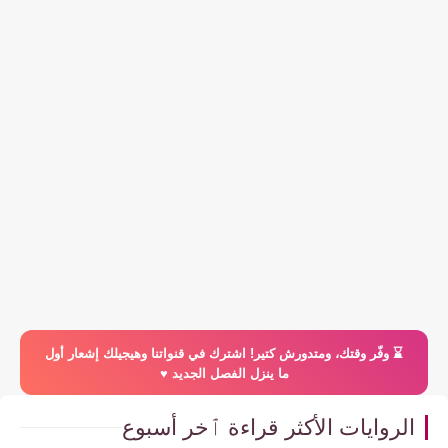
⌛️ وفّر وقتك، ومتدورش كتير! اشترك في قنواتنا وهيجيلك إشعار أول
ما ينزل الفصل الجديد ♥️
الروايات الأكثر قراءة ٱخر أسبوع