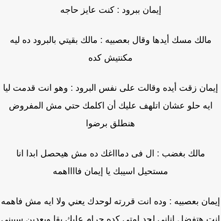
إيمان ببرود : كنت عايز حاجه
مالك مسك أيدها وقال بعصبيه : مالك بقيتي بالبرود ده ليه
مكنتيش كده
مان زقت أيده وقالت على نفس البرود : وهو انت قدمت ليا
يه حلو عشان اتلهف عليك أن اكلمك حتي مش المفروض
هنطلق برضوا
مالك بغضب : ال فى دماااغك ده مش هيحصل ابدا انا
مستحيل اسيبك يا إيمان فااااهمه
ان بعصبيه : وده انت قررته لوحدك يعني ولا ايه مش فاهمه
ت هتفضل اناني لحد امتي كده حرام عليك بقا وبعدين سيبنى