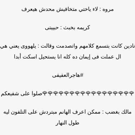
مروه : لاء ياختي متخافيش محدش هيعرف
كريمه بخبث : حبيبتى
ين كانت بتسمع كلامهم واتصدمت وقالت : يلهووى يعني هي
ال عملت فى إيمان ده كله انا يستحيل اسكت أبدا
#هاجرالعفيفى
🌹🌹🌹🌹🌹🌹🌹🌹🌹🌹🌹🌹🌹🌹🌹🌹صلوا على شفيعكم
الك بغضب : ممكن اعرف الهانم مبتردش على التلفون ليه
طول النهار