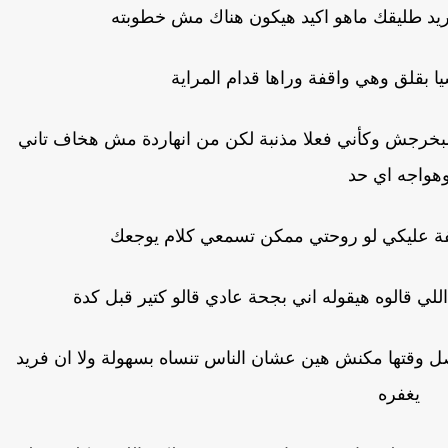
ريد طليقك ماهو اكيد هيكون هناك مش خطوبته
ا بقلق وهي واقفة وراها قدام المراية
 مبخرجش وكأني فعلا مذنبة لكن من انهاردة مش هخاف تاني
هواجه اي حد
خاېفة عليكي لو روحتي ممكن تسمعي كلام يوجعك
للي قالوه هيقوله اني بجحة عادي قالو كتير قبل كدة
 حصل وقتها مكنش هين عشان الناس تنساه بسهولة ولا ان فريد
يغفره