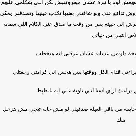
يهمش لوم يا نيرة عشان ميعروفنيش لكن اللي بتتكلمي عليهم
روض تدافع عني ولو شافتني بعنيها تكدب عينيها وتصدقني يمكن
نكرش اني حبيته بس من وقت ما صدق عني الكلام اللي سمعه
اص انتهي من حياتي
ك رايحة دلوقتي عشانه عشان عرفتي انه هيخطب
ين براءتي قدام الكل ووقتها بس هحس اني كرامتي رجعتلي
براءتك ازاي اسيا انتي ناوية علي ايه بالظبط
ولا خاېفة من باقي العيلة صدقيني لو مش حابة تيجي مش هزعل
منك