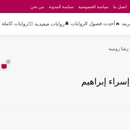
اتصل بنا
سياسة الخصوصية
سياسة المدونة
من نحن
ريند 🔥
أحدث فصول الروايات 🔔
روايات كاملة 
روايات صعيدية 👳‍♂️
0
سراء إبراهيم