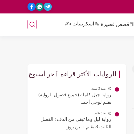
اسكريبتات ✍️
📕
قصص قصيرة 📝
الروايات الأكثر قراءة ٱخر أسبوع
منذ 3 سنة
رواية جبل كاملة (جميع فصول الرواية)
بقلم لوجى أحمد
منذ عام
رواية ليل وما تبقى من الدفء الفصل
الثالث 3 بقلم ٱلين روز