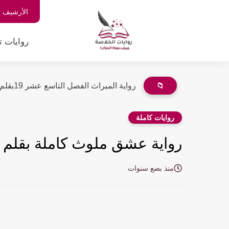
الأرشيف
روايات ت
📁
رواية الميراث الفصل التاسع عشر 19بقلم رشا روميه
روايات كاملة
رواية عشق ملوث كاملة بقلم إ
منذ بضع سنوات