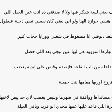
يعني لسة بتفكر فيها ولا لا صدقني ده انت عين العقل اللي
هتبقي جوازة الهنا ولو اني يعني كان نفسي تبقي دخلة علطول
تعد دلوقتي انا مضغوط في شغلي وورايا حجات كتير
نهارها اسووود هي ليها عين تيجي بعد اللي حصل
ا داخلة من باب القاعة فاټصدم وقبض علي ايديه پغضب
روح اوريها مقامها بنت جميلة
انت مسانداها وواقفة في ضهرها وبتبص پغضب لاي حد يبص لاختها
زة اللي قاعد عليها عمها مجدي ابو فريد وباقي العيلة