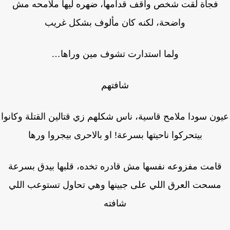
فجأة لقت شخص واقف قدامها، ضهره ليها ملامحه مش
واضحة، لكنه كان مألوف بشكل غريب
ولما استدارت تشوف مين وراها…
شافتهم
ن سودا ملامح قاسية، ناس شكلهم زي قتالين القتلة وكانوا
بيتحركوا ناحيتها بسرعة! او بالاحرى بيجروا ورها
امت مفزوعه نفسها مش قادره تخده، قلبها بيدق بسرعة
سحت العرق اللي على جبينها وهي تحاول تستوعب اللي
شافته