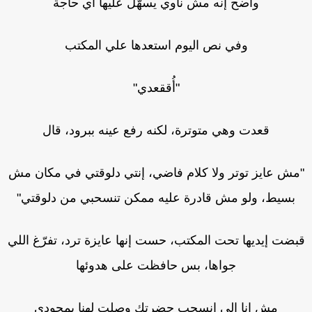
واضح إنه مش ناوي يسهّل عليها أي حاجة
وفي نص اليوم استعدها علي المكتب
"أُققعدي"
قعدت وهي متوترة، لكنه رفع عينه ببرود، قال
مش عايز توتر ولا كلام فاضي، إنتي دلوقتي في مكان مش
بسيط، ولو مش قادرة عليه ممكن تنسحبي من دلوقتي"
بضت إيديها تحت المكتب، حست إنها عايزة ترد، تفرّغ اللي
جواها، بس حافظت على هدوئها
مش انا الي انسحب حضرتك وصلت لهنا بمجودي