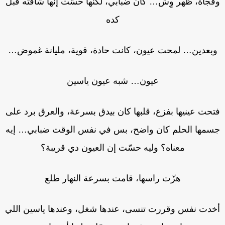
فجأة، ظهر وِش… كان ضبابي، لكنها حسّت إنها شافته قبل
كده
بعدين… لمحت عيون، كانت حادة، قوية، مليانة غموض…
عيون… شبه عيون ياسين
تحت عينيها بفزع، قلبها كان بيدق بسرعة، والعرق برد على
سمها الحلم كان واضح، بس في نفس الوقت ضبابي… إيه
معناه؟ وليه حسّت إن العيون دي قريبة؟
هزّت راسها، قامت بسرعة النهار طلع
خدت نفس وقررت تنسى، عندها شغل، وعندها ياسين اللي