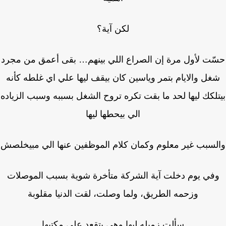
لكن آية؟
ّت لأول مرة إن الصراع اللي بينهم… بقى أعمق من مجرد
غل والايام بتمر وياسين كان بيقف ليها علي اي غلطه كأنه
لكك ليها لحد ما بقت تكره تروح الشغل بسببه وسبب الزياده
الي بيحطها ليها
سبب غير معلوم وكمان كلام الموظفين عنها الي مبيخلصش
في يوم دخلت آية الشركة متأخرة شوية بسبب الموصلات
وزحمه الطريق، ولما وصلت، لقت الدنيا مقلوبة
سألت زميله ليها وهي بتقعد علي مكتبها