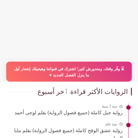
⌛️ وفّر وقتك، ومتدورش كتير! اشترك في قنواتنا وهيجيلك إشعار أول
ما ينزل الفصل الجديد ♥️
الروايات الأكثر قراءة ٱخر أسبوع
منذ 3 سنة
رواية جبل كاملة (جميع فصول الرواية) بقلم لوجى أحمد
منذ عام
رواية عشق الوقح كاملة (جميع فصول الرواية) بقلم مايا