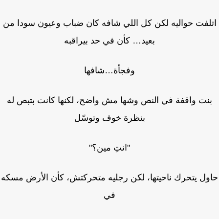
لفت حواليه لكن كل اللي شافه كان ضباب وعيون سودا من
بعيد… كأن في حد بيراقبه
وفجأة…شافها
نت واقفة في النص وشها مش واضح، لكنها كانت بتبص له
بنظرة خوف وتوسّل
"انتِ مين؟"
ول يتحرك ناحيتها، لكن رجليه متحركتش، كأن الأرض مسكه
في