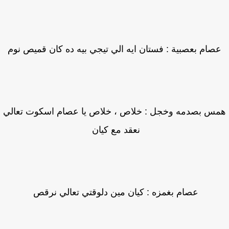
صام بعصبية : فستان ايه الي تيجي بيه ده كان قميص نوم
س بصدمه وخجل : خلاص ، خلاص يا عصام اسكوت تعالي
نعقد مع كيان
عصام بغمزه : كيان مين دلوقتي تعالي نرقص