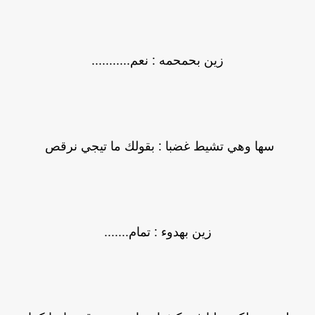
زين بحمحمه : نعم...........
سها وهي تشيط غضبا : بقولك ما تيجي نرقص
زين بهدوء : تمام.......