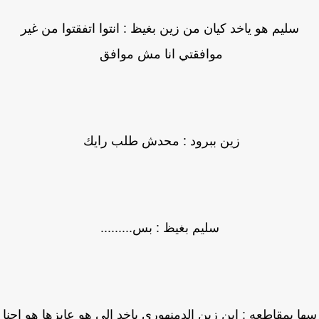
سليم هو ياخد كيان من زين بغيظ : انتوا اتفقتوا من غير
موافقتي انا مش موافق
زين ببرود : محدش طلب رايك
سليم بغيظ : بس.........
ا بمقاطعه : ابن زين الدمنهوري ياخد الي هو عايزها هو احنا