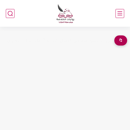
📁
رواية عشق صعيدي الفصل السابع 7 بقلم سيليا البحيري