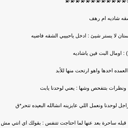
💫💫💫💫💫💫💫💫💫💫💫💫
ه شاديه ام رهف
ستان لا يستر شيئ : ادخل ياحبيبي الشقه فاضيه
: اومال البت فين ياشاديه
لعمده اخدها واهو ارتحت منها للأبد
نظرات بتتفحص وشها : يعني لوحدنا يابت
راجل لوحدنا ونعمل اللي عايزينه انشالله البعيده تتحر*ق
 قبله ساحرة بعد عنها لما احتاجت تتنفس : بقولك اي انتي مش