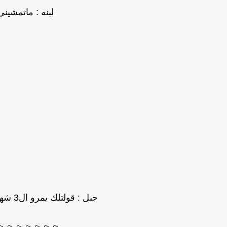
لبنه : ماتمشين
جبل : قولتلك يمرو ال3 شهور واكون ارتحت منك ومن اللي جابوكي