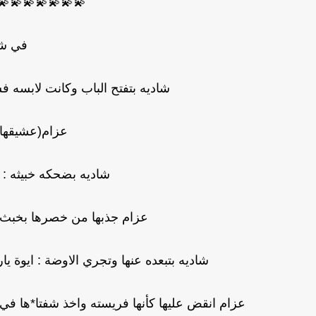
💫💫💫💫💫💫💫
في شق
شاديه بتفتح الباب وكانت لابسه ف
عزام(عشيقها) 
شاديه بضحكه خبيثه : ا
عزام جذبها من خصرها بخبث و
شاديه بتبعده عنها وتجري الاوضة : ايوة يا
عزام انقض عليها كأنها فريسته واخذ شفتا*ها في