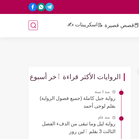
اسكريبتات ✍️
📕
قصص قصيرة 📝
الروايات الأكثر قراءة ٱخر أسبوع
منذ 3 سنة
رواية جبل كاملة (جميع فصول الرواية)
بقلم لوجى أحمد
منذ عام
رواية ليل وما تبقى من الدفء الفصل
الثالث 3 بقلم ٱلين روز