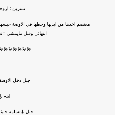
نسرين : اروحل
معتصم اخدها من ايديها وحطها في الاوضة حبسها 
النهائي وقبل مايمشي =قبل
💫💫💫💫💫💫💫
جبل دخل الاوضة
لبنه ب
جبل بإبتسامه خبيثه