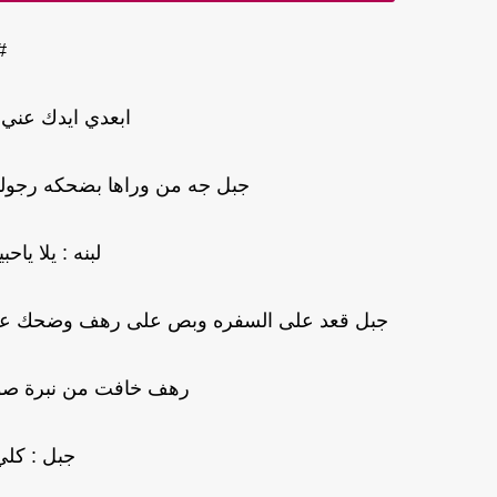
#
ابعدي ايدك عني ا
جبل جه من وراها بضحكه رجوليه
لبنه : يلا يا
جبل قعد على السفره وبص على رهف وضحك علي ر*
رهف خافت من نبرة صوت
جبل : كل