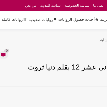
اتصل بنا
سياسة الخصوصية
سياسة المدونة
من نحن
ريند 🔥
أحدث فصول الروايات 🔔
روايات كاملة 
روايات صعيدية 👳‍♂️
0
لم دنيا ثروت