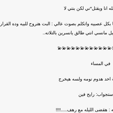
ه انا ويقتل*ني لكن بنتي لا
بكل عصبيه واتكلم بصوت عالي : البت هتروح للبيه وده القرار
 مانسي انتي طالق يانسرين بالتلاته..
💫💫💫💫💫💫💫💫💫💫💫💫
في المساء
 اخد هدوم نومه ولسه هيخرج
إستجواب: رايح فين
 : هقضى الليله مع رهف.....!!!!