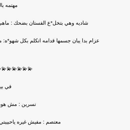
ا مش بنتك
تي انا اتجوزت ابوها وعارفة ان مش بخلف
 خلينا في اللي احنا فيه......وفعلو ماحرم الله
💫💫💫💫💫💫
معتصم
جل ده علي مو*تي
للي قولتيله رهف مش موجوده