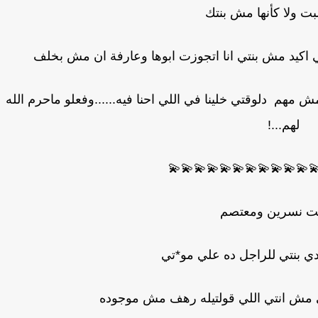
مهتمه بالبت ولا كأنه
شاديه وهي بتخل*ع الفستان بضحك : ماهي اكيد مش بن
عزام بدا يبان جسمها قدامه اتكلم بكل شهو*ه: مش مهم دلوقتي
لهم...!
💫💫💫💫💫💫💫💫💫💫💫
في بيت نسرين و
نسرين : مش هودي بنتي للرا
معتصم : مفيش غيره ياحبيبتي مش انتي ا