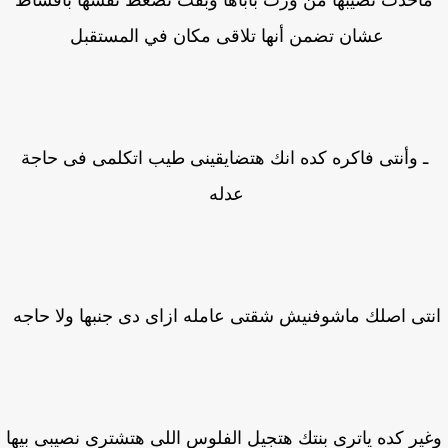
اخدت نصيبها من ورث باباها وبقت تضغط نفسها بأقساط
عشان تضمن أنها تلاقى مكان في المستقبل
ـ وأنتى فاكره كده انك هتضايقينى طيب اتكلمى فى حاجة
عدله
تى اصلك ماشوفنيش شقتى عامله ازاى دى جنبها ولا حاجه
ير كده ياترى بنتك هتجيل الفلوس اللى هتشترى نصيبى بيها