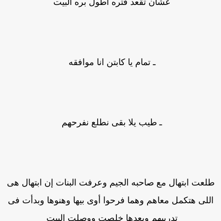
عشان تقعد فتره اطول بره البيت
ـ تمام يا كابتن انا موافقه
ـ طيب يلا بقى نطلع نفرحهم
لعت ابتهال مع صاحبه الجيم وعرفت البنات إن ابتهال هى
للى هتكمل معاهم وهما فرحوا أوى بيها وهنوها وبدأت فى
تدريبهم وبعدها خلصت ووصلت البيت