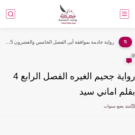
📁
رواية غصون كاملة (جميع فصول الرواية) بقلم يارا عبد العزيز
رواية جحيم الغيره الفصل الرابع 4
لم اماني سيد
نذ بضع سنوات