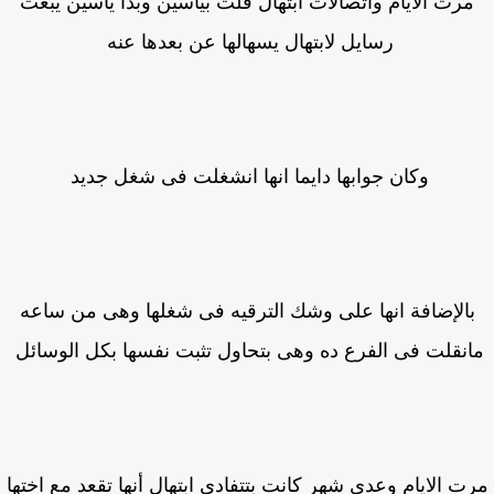
مرت الايام واتصالات ابتهال قلت بياسين وبدأ ياسين يبعت
رسايل لابتهال يسهالها عن بعدها عنه
وكان جوابها دايما انها انشغلت فى شغل جديد
الإضافة انها على وشك الترقيه فى شغلها وهى من ساعه
نقلت فى الفرع ده وهى بتحاول تثبت نفسها بكل الوسائل
ت الايام وعدى شهر كانت بتتفادى ابتهال أنها تقعد مع اختها