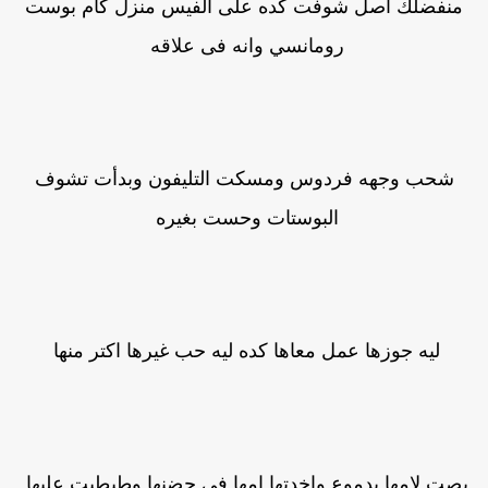
منفضلك أصل شوفت كده على الفيس منزل كام بوست
رومانسي وانه فى علاقه
شحب وجهه فردوس ومسكت التليفون وبدأت تشوف
البوستات وحست بغيره
ليه جوزها عمل معاها كده ليه حب غيرها اكتر منها
بصت لامها بدموع واخدتها امها فى حضنها وطبطبت عليها