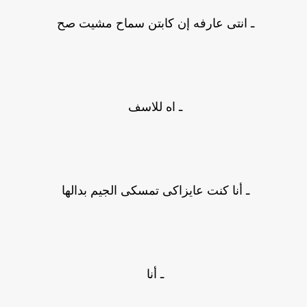
ـ انتى عارفه إن كابتن سماح مشيت صح
ـ اه للاسف
ـ أنا كنت عايزاكى تمسكى الجيم بدالها
ـ أنا