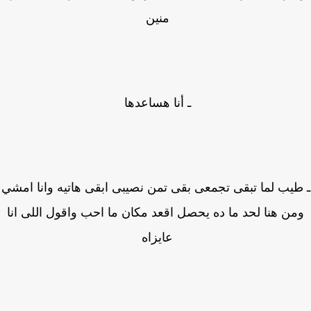
منين
ـ أنا هساعدها
يب لما تبقى تجمعى بقى تمن نصيبى ابقى هاتيه وانا امشي
ن هنا لحد ما ده يحصل اقعد مكان ما احب واقول اللى انا
عايزاه