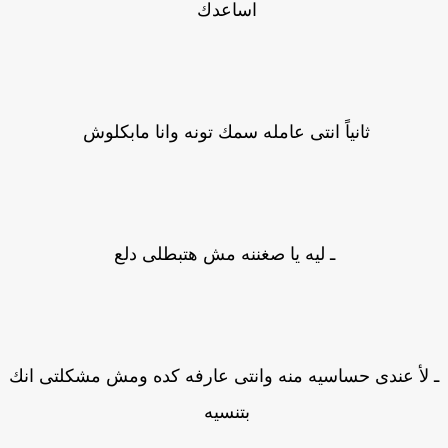
اساعدك
ثانياً انتى عامله سمك تونه وانا مابكلوش
ـ ليه يا صغننه مش هتبطلى دلع
لأ عندى حساسيه منه وانتى عارفه كده ومش مشكلتى انك
بتنسيه