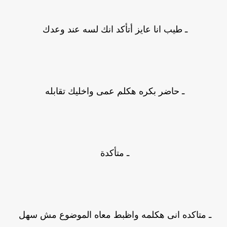
ـ طيب انا عايز أتأكد انك لسه عند وعدك
ـ حاضر بكره هكلم عمى واخليك تقابله
ـ متأكدة
ـ متاكده انى هكلمه واظبط معاه الموضوع مش سهل