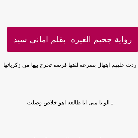
رواية جحيم الغيره بقلم اماني سيد
ت عليهم ابتهال بسرعه لقتها فرصه تخرج بيها من زكرياتها
ـ الو يا منى انا طالعه اهو خلاص وصلت