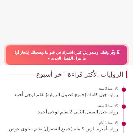
⌛️ وفّر وقتك، ومتدورش كتير! اشترك في قنواتنا وهيجيلك إشعار أول
ما ينزل الفصل الجديد ♥️
الروايات الأكثر قراءة ٱخر أسبوع
منذ 3 سنة
رواية جبل كاملة (جميع فصول الرواية) بقلم لوجى أحمد
منذ 3 سنة
رواية جبل الفصل الثانى 2 بقلم لوجى أحمد
منذ 1 أيام
رواية أميرة الزين كامله (جميع الفصول) بقلم سلوى عوض