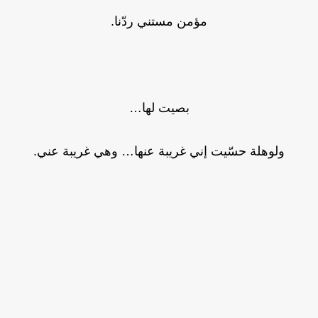
مؤمن مستني ردّنا.
بصيت لها…
ولوهلة حسّيت إني غريبة عنها… وهي غريبة عني.