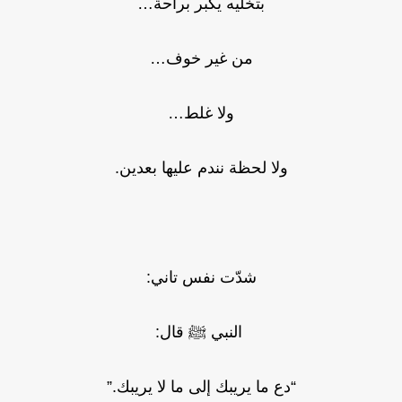
بتخليه يكبر براحة…
من غير خوف…
ولا غلط…
ولا لحظة نندم عليها بعدين.
شدّت نفس تاني:
النبي ﷺ قال:
“دع ما يريبك إلى ما لا يريبك.”