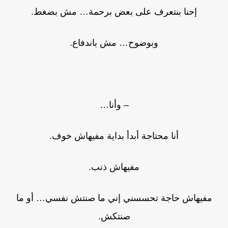
إحنا بنتعرف على بعض برحمة… مش بضغط.
وبوضوح… مش باندفاع.
– وأنا…
أنا محتاجة أبدأ بداية مفيهاش خوف.
مفيهاش ذنب.
مفيهاش حاجة تحسسني إني ما صنتش نفسي… أو ما
صنتكش.