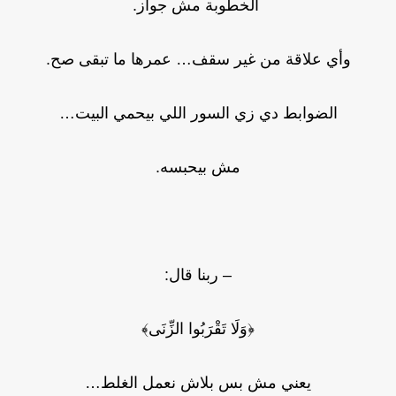
الخطوبة مش جواز.
وأي علاقة من غير سقف… عمرها ما تبقى صح.
الضوابط دي زي السور اللي بيحمي البيت…
مش بيحبسه.
– ربنا قال:
﴿وَلَا تَقْرَبُوا الزِّنَى﴾
يعني مش بس بلاش نعمل الغلط…