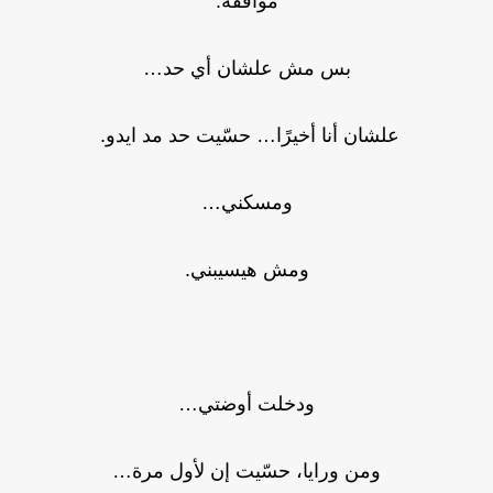
موافقة.
بس مش علشان أي حد…
علشان أنا أخيرًا… حسّيت حد مد ايدو.
ومسكني…
ومش هيسيبني.
ودخلت أوضتي…
ومن ورايا، حسّيت إن لأول مرة…