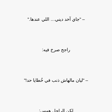
– "جاي آخد ديني… اللي عندها."
راجح صرخ فيه:
– "ليان مالهاش ذنب في خُطايا حد!"
لكن الراجل همس: