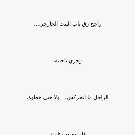
راجح زق باب البيت الخارجي…
وجري ناحيته.
الراجل ما اتحركش… ولا حتى خطوة.
قال بصوت ثابت: