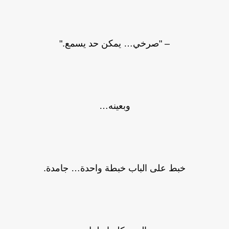
– "صرخي… يمكن حد يسمع."
وبعينه…
خبط على الباب خبطة واحدة… جامدة.