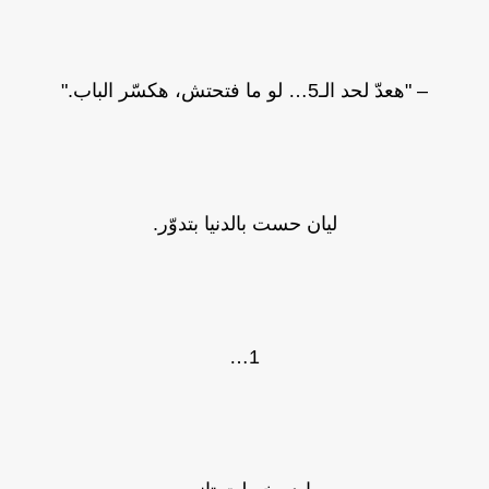
– "هعدّ لحد الـ5… لو ما فتحتش، هكسّر الباب."
ليان حست بالدنيا بتدوّر.
1…