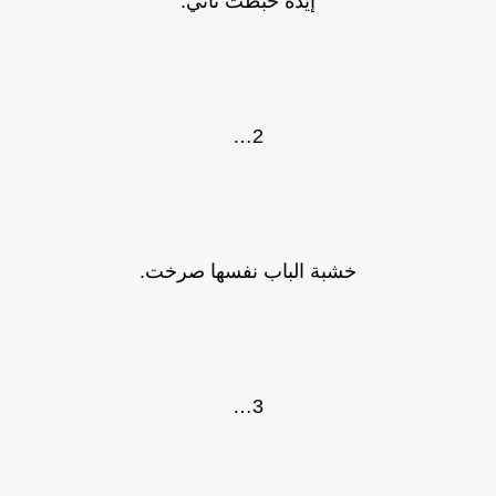
إيده خبطت تاني.
2…
خشبة الباب نفسها صرخت.
3…