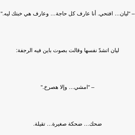
"ليان… افتحي. أنا عارف كل حاجة… وعارف هي خبتك ليه."
ليان اتشدّ نفسها وقالت بصوت باين فيه الرجفة:
– "امشي… وإلا هصرخ."
ضحك… ضحكة صغيرة… تقيلة.