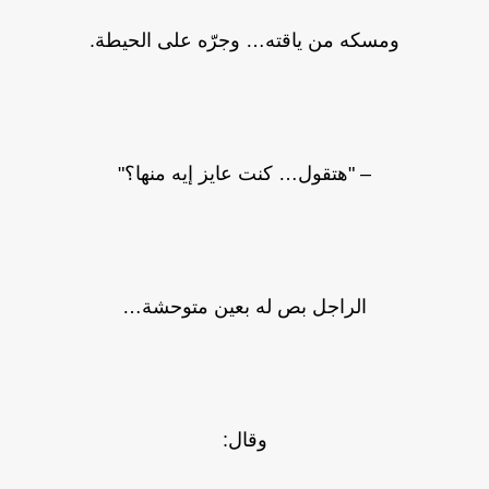
ومسكه من ياقته… وجرّه على الحيطة.
– "هتقول… كنت عايز إيه منها؟"
الراجل بص له بعين متوحشة…
وقال: