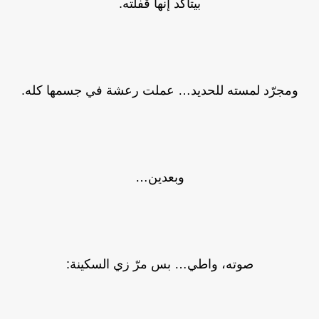
بيتأكد إنها قفلته.
ومجرّد لمسته للحديد… عملت رعشة في جسمها كله.
وبعدين…
صوته، واطي… بس مرّ زي السكينة: