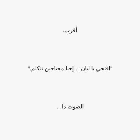
أقرب.
"افتحي يا ليان… إحنا محتاجين نتكلم."
الصوت دا…