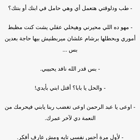
- طب ودلوقتي هتعمل أي وهي حامل في ابنك أو بنتك؟
- مهو ده اللي محيرني وهيخلي عقلي يشت كنت مظبط
موري وبحطلها برشام علشان ميربطنيش بيها حاجة بعدين
بس ...
- بس قدر الله نافد يحبيبي.
- والحل يا بابا؟ أقتل ابني بأيدي!
 اوعى يا عبد الرحمن اوعى تغضب ربنا يابني فيحرمك من
النعمة دي لآخر عمرك.
- لأول مرة أحس نفسي تايه ومش عارف أفكر.