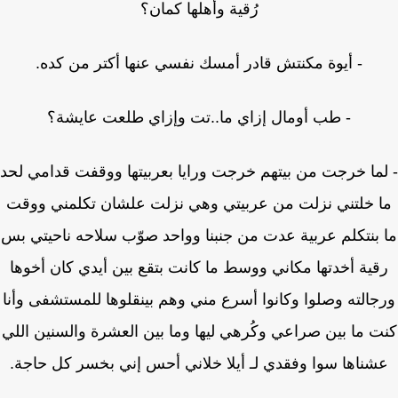
رُقية وأهلها كمان؟
- أيوة مكنتش قادر أمسك نفسي عنها أكتر من كده.
- طب أومال إزاي ما..تت وإزاي طلعت عايشة؟
ما خرجت من بيتهم خرجت ورايا بعربيتها ووقفت قدامي لحد
 خلتني نزلت من عربيتي وهي نزلت علشان تكلمني ووقت
بنتكلم عربية عدت من جنبنا وواحد صوّب سلاحه ناحيتي بس
قية أخدتها مكاني ووسط ما كانت بتقع بين أيدي كان أخوها
جالته وصلوا وكانوا أسرع مني وهم بينقلوها للمستشفى وأنا
 ما بين صراعي وكُرهي ليها وما بين العشرة والسنين اللي
شناها سوا وفقدي لـ أيلا خلاني أحس إني بخسر كل حاجة.