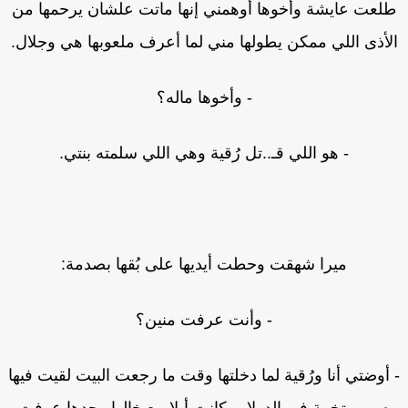
لعت عايشة وأخوها أوهمني إنها ماتت علشان يرحمها من
لأذى اللي ممكن يطولها مني لما أعرف ملعوبها هي وجلال.
- وأخوها ماله؟
- هو اللي قـ..تل رُقية وهي اللي سلمته بنتي.
ميرا شهقت وحطت أيديها على بُقها بصدمة:
- وأنت عرفت منين؟
أوضتي أنا ورُقية لما دخلتها وقت ما رجعت البيت لقيت فيها