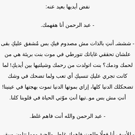
نفض أيديها بعيد عنه:
- عبد الرحمن أنا هفهمك.
شششـ أنتِ بالذات مش مصدوم فيكِ بس مُشفق عليكِ بقى
لشان تحققي غاياتك تتورطي في موت بنت بريئة هي من
مك ودمك؟ بنت اتولدت من رحمك وشيلتيها بين أيديكِ! لما
كانت تجري عليكِ تنسيكِ أي تعب ولما تضحك في وشك
حكلك الدنيا كلها، إزاي بموتها الدنيا تموت بهجتها في عينينا!
أنتِ مش بس مو..تيها أنتِ موّتي الحياة في قلوبنا كلنا.
- عبد الرحمن والله أنت فاهم غلط.
لأسف أنا فعلًا طلعت فاهمك غلط، والحية مهما تتلون ويبقى