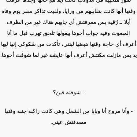
صور متخبية في الدولاب كانت أيلا مع خالها وجدها عرفت
تها أنها كانت بتقابلهم من ورايا، ولقيت تذاكر سفر يوم وفاة
أيلا لـ رُقية بس معرفتش أي جابهم هناك غير من الظرف
المبعوت وفيه جواب أخوها بيقولها تلحق تهرب قبل ما أنا
رف أي حاجة وقتها هبعتها لبنتي، تأكدت من شكوكي إنها ليها
بس مازلت مكنتش أعرف أنها عايشة غير لما شوفت أخوها.
- شوفته فين؟
 وأنا مروح أنا وبابا من الشغل وهي كانت راكبة جنبه وقتها
مصدقتش عيني.