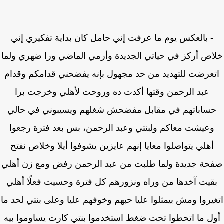
- بالعكس يوم ما عرفت إني حامل كان بداية تفكيري إني
اص أركز في حياتي الجديدة وأرمي الماضي ورا ضهري ولما
عرضت للتهديد من حد مجهول بإنه يفضحني قدامكم وقدام
عبد الرحمن وقتها أكدت ده وروحت لأهلي وخرجت برا
ساباتهم في مقابل مفضحش شغلهم ويسيبوني في حالي
وعيشت معاكم ولبنتي وعبد الرحمن، بس بعد فترة رجعوا
أهلي يتواصلوا معايا إنهم عايزين يشوفوا أيلا وخلاص نفتح
حة جديدة ولما طلبت من عبد الرحمن رفض ومع زن أهلي
قيت آخدها من وراه ونزورهم كل فترة وحسيت فعلًا أهلي
يروا ومش بيمثلوا عليا حبهم وخوفهم عليا وعلى بنتي لحد ما
ل ما اتحطوا تحت ضغط استخدموا بنتي كارت يساوموا بيه