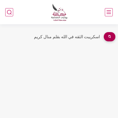
📁
حكاية فاتو والبقرة الصفراء