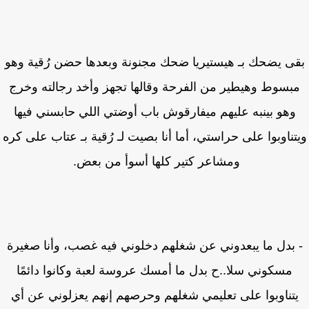
ى يضحك بـ هيستيريا ضحك مجنونة وبعدها حضن رُقية وهو
بسوط وهيطير من الفرحة وقالها تجهز وأخد رجالته وخرج
وهو بينبه عليهم ميفارقوش باب أوضتي اللي حابسني فيها
تناوبوا على حراستي، أما أنا بصيت لـ رُقية بـ عتاب على كره
ومشاعر كتير كلها أسوأ من بعض.
بدل ما يبعدوني عن شغلهم دخلوني فيه غصب، وأنا صغيرة
مسكوني سلا..ح بدل ما أمسك عروسة لعبة وكانوا دائمًا
تناوبوا على تعليمي شغلهم وحرصهم إنهم يعزلوني عن أي