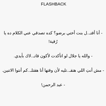
FLASHBACK
 أنا أقتـ..ل بنت أختي برضو؟ كده تصدقي عني الكلام ده يا
رُقية!
- والله يا جلال لو اتأكدت لأكون قاتـ..لاك بأيدي.
مش أنتِ اللي هتقـ..تليه لأن وقتها أنا هقتلـ..كم أنتوا الاتنين.
- عبد الرحمن!