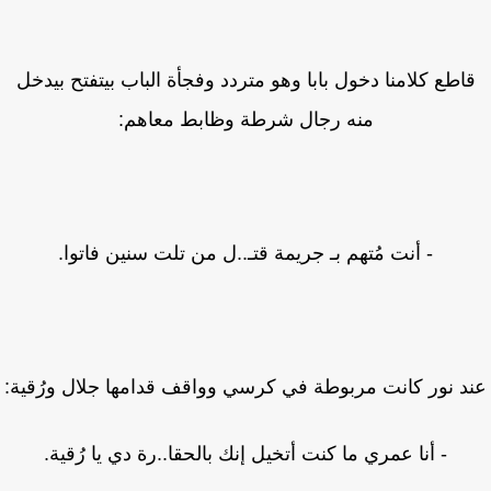
اطع كلامنا دخول بابا وهو متردد وفجأة الباب بيتفتح بيدخل
منه رجال شرطة وظابط معاهم:
- أنت مُتهم بـ جريمة قتـ..ل من تلت سنين فاتوا.
د نور كانت مربوطة في كرسي وواقف قدامها جلال ورُقية:
- أنا عمري ما كنت أتخيل إنك بالحقا..رة دي يا رُقية.