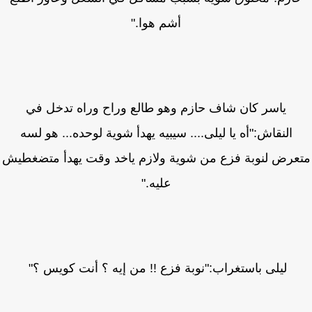
أشم هوا."
ياسر كان شاف حازم وهو طالع وراح وراه تدخل في
النقاش:"أه يا ليلى.... سيبيه يهدأ شوية لوحده... هو لسه
عرض لنوبة فزع من شوية ولازم ياخد وقت يهدأ متضغطيش
عليه."
ليلى باستغراب:"نوبة فزع !! من إيه ؟ أنت كويس ؟"