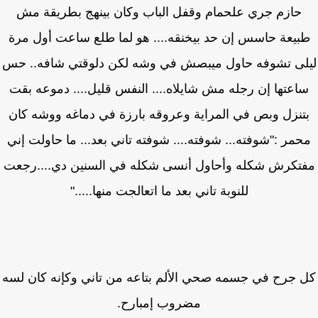
حازم جري علحمام وقفل الباب وكان بينهج بطريقة مش
بيعة حاسس إن حد بيخنقه.... هو لما طلع ساعت أول مرة
لى تشوفه حاول ميبصش في وشه لكن دلوقتي شافه.. حس
اعتها إن رجله مش شايلاه.... النفس قليل.... دموعه بقت
تنزل وبص في المراية وعروقه بارزة في دماغه ووشه كان
مر :"شوفته... شوفته.... شوفته تاني بعد... ما حاولت إني
تكرش شكله وأحاول أنسى شكله في السنين دي....رجعت
للنوبة تاني بعد ما اتعالجت منها....."
 جرح في جسمه صحي الألم بتاعه من تاني وكإنه كان لسه
مضروب إمبارح.