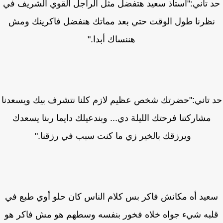
 تاني:"أستاذ سعيد هتفضل مثل الراجل القوي الشريف في
ظرنا طول الوقت حتي بعد مماتك هنفضل فاكرينك ومش
هننساك أبدا."
 تاني:"حضرتك شخص عظيم لازم كلنا نتشرف بيك ويسعدنا
مشاركتنا فرحتك الليلة دي... وبندعيلك دايما ربنا يسعدك
ويرزقك بالخير زي ما كنت سبب في رزقنا."
عيد أه مكانش فاكر بس كلام الناس كان حلو أوي طبع في
به شيء جواه خلاه فخور بنفسه وسطهم هو مش فاكر هو