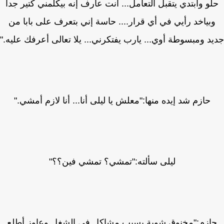
لو وابتدي يتقبل التعامل... أنت عارف إنه بيكلمني كتير جدا
بياخد رأيي في أي قرار.... حاسة إني بتعرف على بابا من
د ومبسوطة أوي... يارب يفتكرني... يلا تعالى أعرفك عليه."
حازم شد إيده منها:"معلش يا ليلى أنا... أنا لازم أمشي."
ليلى سألته:"تمشي؟ تمشي فين؟؟"
ازم:"مخنوق شوية بسبب مشاكل في الشغل وعاوز أطلع