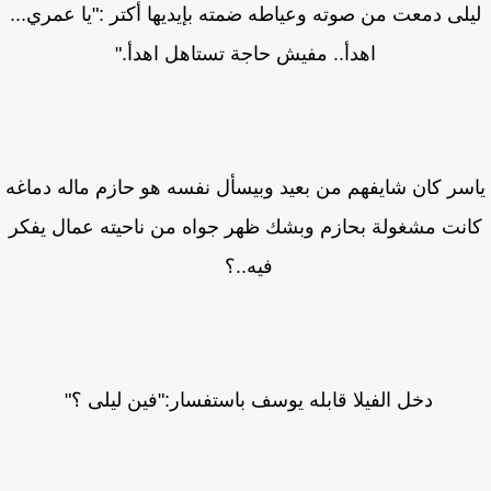
لى دمعت من صوته وعياطه ضمته بإيديها أكتر :"يا عمري...
اهدأ.. مفيش حاجة تستاهل اهدأ."
سر كان شايفهم من بعيد وبيسأل نفسه هو حازم ماله دماغه
نت مشغولة بحازم وبشك ظهر جواه من ناحيته عمال يفكر
فيه..؟
دخل الفيلا قابله يوسف باستفسار:"فين ليلى ؟"