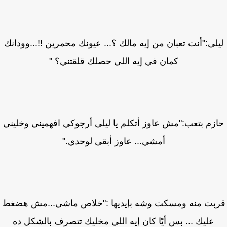
لى:"أنت تعبان من إيه مالك ؟... عيونك محمرين !!...وودانك
كمان في إيه اللي حصلك قلقتني؟ "
زم بتعب:"مش عاوز أتكلم يا ليلى أرجوكي افهميني وخليني
أمشي... عاوز أبقى لوحدي."
بت منه ومسكت وشه بإيديها :"خلاص ماشي...مش هضغط
عليك ... بس أيًا كان إيه اللي مخليك تتصرف بالشكل ده