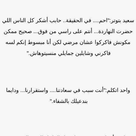
يد بتوتر:"احم.... في الحقيقة.. حابب أشكر كل الناس اللي
ضرت النهاردة... أنتم على راسي من فوق... صحيح ممكن
مكونش فاكركوا عشان مرضي لكن أنا مبسوط إنكم لسه
فاكرني وشايلين جمايلي منسيتوهاش."
واحد اتكلم:"أنت سبب في سعادتنا.... واستقرارنا... ودايما
بندعيلك بالشفاء."