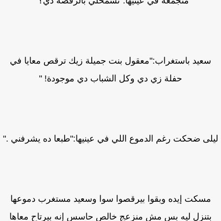
متجمعة في عينيها:"تسمحلي بالرقصة دي؟"
سعيد باستغراب:"معقول بنت جميلة زيك ترقص معايا في
حفلة زي دي وكل الشباب دي موجودة! "
لى ضحكت رغم الدموع اللي في عينيها:"طبعا ده يشرفني ."
مسكت إيده وبقوا بيرقصوا سوا وسعيد مستغرب دموعها
بتنزل ليه بس مش منزعج خالص حاسس إنه بيرتاح معاها