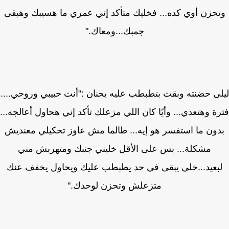
حزن أوي كده... فخليك متأكد إني عمري ما هسيبك وهبقى
جمبك...ومعاك."
ى حضنته وبقت بتطبطب عليه بحنان :"أنت حبيبي وروحي....
ة وهتعدي... وأيًا كان اللي مزعلك تأكد إني هحاول أعالجه...
ون ما استفسر هو إيه... طالما مش عاوز تحكيلي معنديش
مشكلة... بس على الأقل خليني جنبك ومتهربش مني
بعيد...خلي يبقى في حد يطبطب عليك ويحاول يخفف عنك
متزعلش وتحزن لوحدك."