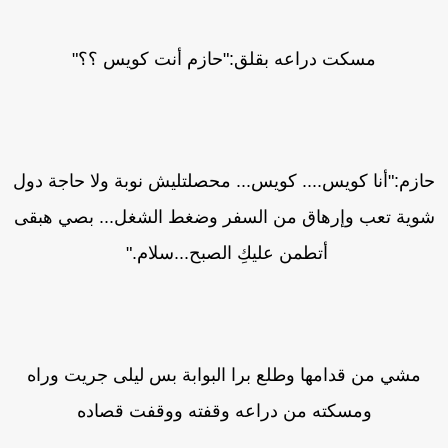
مسكت دراعه بقلق:"حازم أنت كويس ؟؟"
ازم:"أنا كويس.... كويس... محصلتليش نوبة ولا حاجة دول
وية تعب وإرهاق من السفر وضغط الشغل... بصي هبقى
أتطمن عليكِ الصبح...سلام."
مشي من قدامها وطلع برا البوابة بس ليلى جريت وراه
ومسكته من دراعه وقفته ووقفت قصاده