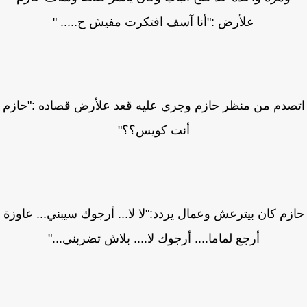
علأرض :"أنا آسف افتكرت مفيش ح..... "
صدم من منظر حازم وجري عليه قعد علأرض قصاده :"حازم
أنت كويس؟؟"
زم كان بيترعش وعمال يردد:"لا لا... أرجوك سيبني... عاوزة
أرجع لماما.... أرجوك لا.... بلاش تضربني..."