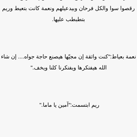
صوا سوا والكل فرحان وبيدعيلهم ونعمة كانت بتعيط وريم
بتطبطب عليها.
مة بعياط:"كنت واثقة إن مجيّها هيصنع حاجة جواه.... إن شاء
الله هيفتكرها ويفتكرنا كلنا ويخف."
ريم ابتسمت:"آمين يا ماما."