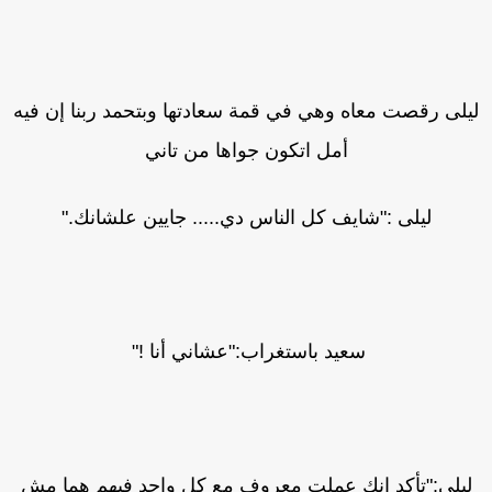
يلى رقصت معاه وهي في قمة سعادتها وبتحمد ربنا إن فيه
أمل اتكون جواها من تاني
ليلى :"شايف كل الناس دي..... جايين علشانك."
سعيد باستغراب:"عشاني أنا !"
ليلى:"تأكد إنك عملت معروف مع كل واحد فيهم هما مش