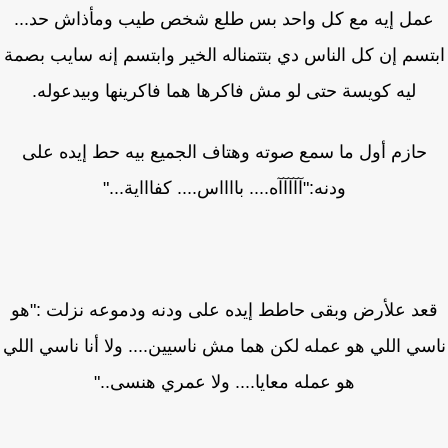
مل إيه مع كل واحد بس طلع شخص طيب ومأذاش حد...
تسم إن كل الناس دي بتتمناله الخير وابتسم إنه سايب بصمة
ليه كويسة حتى لو مش فاكرها هما فاكرينها وبيدعوله.
حازم أول ما سمع صوته وهتاف الجميع بيه حط إيده على
ودنه:"آآآآآه.... بااااس.... كفاااية..."
عد علأرض وبقى حاطط إيده على ودنه ودموعه نزلت :"هو
سي اللي هو عمله لكن هما مش ناسيين.... ولا أنا ناسي اللي
هو عمله معايا.... ولا عمري هنسى.."