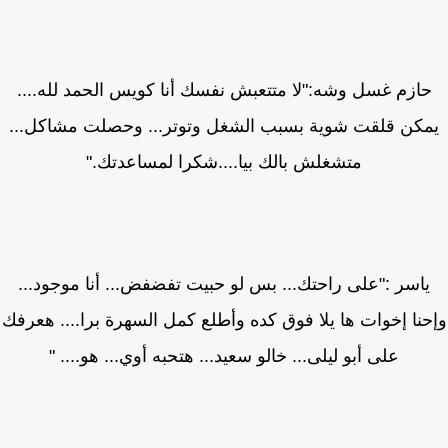
ازم غسل وشه:"لا متتعبش نفسك أنا كويس الحمد لله....
كن قلقت شوية بسبب الشغل وتوتر... وحصلت مشاكل...
متشغلش بالك بيا....شكرا لمساعدتك."
ياسر :"على راحتك... بس لو حبيت تفضفض... أنا موجود...
نا إخوات ها يلا فوق كده وأطلع كمل السهرة برا.... هعرفك
على أبو ليلى... خالو سعيد... هتحبه أوي... هو.... "