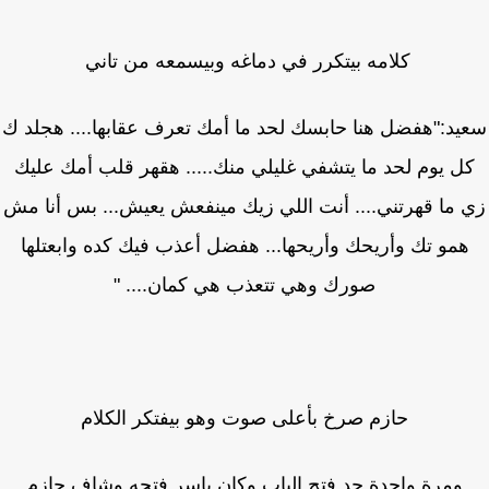
كلامه بيتكرر في دماغه وبيسمعه من تاني
يد:"هفضل هنا حابسك لحد ما أمك تعرف عقابها.... هجلد ك
ل يوم لحد ما يتشفي غليلي منك..... هقهر قلب أمك عليك
 ما قهرتني.... أنت اللي زيك مينفعش يعيش... بس أنا مش
همو تك وأريحك وأريحها... هفضل أعذب فيك كده وابعتلها
صورك وهي تتعذب هي كمان.... "
حازم صرخ بأعلى صوت وهو بيفتكر الكلام
ومرة واحدة حد فتح الباب وكان ياسر فتحه وشاف حازم