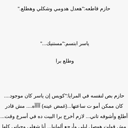
حازم قاطعه:"هعدل هدومي وشكلي وهطلع."
ياسر ابتسم:"مستنيك..."
وطلع برا
ازم بص لنفسه في المرايا:"كويس إن ياسر كان موجود....
ان ممكن أمو ت ساعتها...(غمض عينه) آآآآه.... مش قادر
ع وأشوفه تاني... لازم أخرج برا البيت ده في أسرع وقت...
 قولت هوصل ليلى وأرجع ألمانيا... أنا شغلي وحياتي كلها