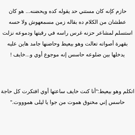
حازم كإنه كان مستني حد يقوله كده ويحضنه... هو كان
عطشان من الكلام ده بقاله زمن مسمعهوش ولا حسه
تسلم لمشاعر حزنه غرس راسه في رقبتها ودموعه نزلت
بقهرة أصواته تعالت وهو بيعيط وحاضنها جامد هاين عليه
يدخلها بين ضلوعه حاسس إنه موجوع أوي و...خايف !
كلم وهو بيعيط:"أنا كنت خايف ساعتها أوي افتكرت كل حاجة
حاسس إني مخنوق هموت من جوا يا ليلى هموووت."