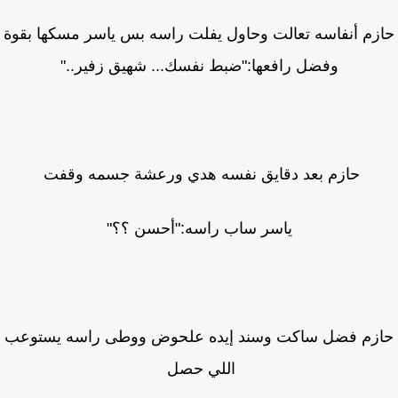
زم أنفاسه تعالت وحاول يفلت راسه بس ياسر مسكها بقوة
وفضل رافعها:"ضبط نفسك... شهيق زفير.."
حازم بعد دقايق نفسه هدي ورعشة جسمه وقفت
ياسر ساب راسه:"أحسن ؟؟"
زم فضل ساكت وسند إيده علحوض ووطى راسه يستوعب
اللي حصل