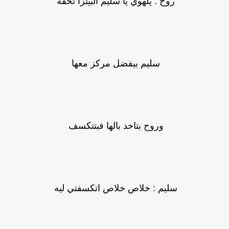
روح : يلهوي يا سليم البيتزا تحفه
سليم بيفضل مركز معها
وروح بتاخد بالها فبتتكسف
سليم : خلاص خلاص اتكسفتي ليه