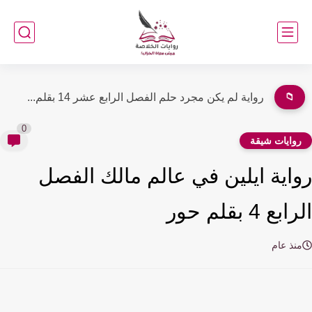
📁
رواية حبه لا يموت الفصل الثالث 3 بقلم شفق الغروب...
0
وايات شيقة
اية ايلين في عالم مالك الفصل
ع 4 بقلم حور
نذ عام