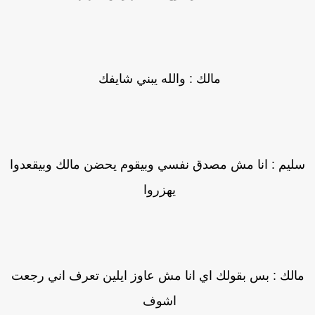
مالك : والله يبني شايفك
ليم : انا مش مصدق نفسي وبيقوم يحضن مالك وبيقعدوا
يهزروا
الك : بس بقولك اي انا مش عاوز ايلين تعرف اني رجعت
اشوف