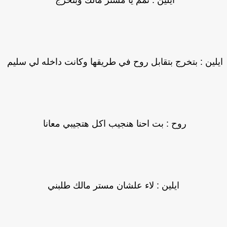
ايلين : تمم يا مستر مالك وبتخرج
لين : بتخرج بتقابل روح في طريقها وكانت داخله لي سليم
روح : بت احنا هنجيب اكل هتجيبي معانا
ايلين : لاء علشان مستر مالك طلبني