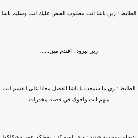
ظابط : زين باشا انت مطلوب القبض عليك انت وسليم باشا
زين ببرود : افندم مين......
ظابط : زي ما سمعت يا باشا اتفضل معانا على القسم انت
متهم انت واخوك في قضيه مخدرات
ام بسخرية شديد : مش لسه كنت بقولكم عمر مشكلكوا