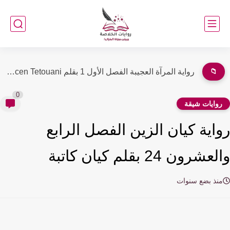
📁
رواية أحببتك بعد كرهى لك كاملة (جميع فصول الرواية) بقلم...
0
وايات شيقة
اية كيان الزين الفصل الرابع
شرون 24 بقلم كيان كاتبة
نذ بضع سنوات