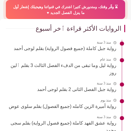
⌛️ وفّر وقتك، ومتدورش كتير! اشترك في قنواتنا وهيجيلك إشعار أول
ما ينزل الفصل الجديد ♥️
الروايات الأكثر قراءة ٱخر أسبوع
منذ 3 سنة
رواية جبل كاملة (جميع فصول الرواية) بقلم لوجى أحمد
منذ عام
رواية ليل وما تبقى من الدفء الفصل الثالث 3 بقلم ٱلين
روز
منذ 3 سنة
رواية جبل الفصل الثانى 2 بقلم لوجى أحمد
منذ يوم
رواية أميرة الزين كامله (جميع الفصول) بقلم سلوى عوض
منذ 3 سنة
رواية عشق الفهد كاملة (جميع فصول الرواية) بقلم سجى
محمد