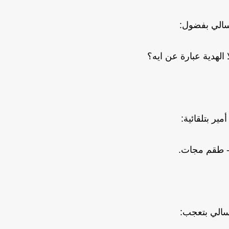
الي بفضول:
 الهدية عبارة عن ايه؟
أمير بتلقائية:
 طقم مجات.
الي بتعجب: