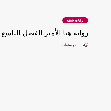
روايات شيقة
رواية هنا الأمير الفصل التاسع 9 والأخير بقلم زينب محروس
منذ بضع سنوات