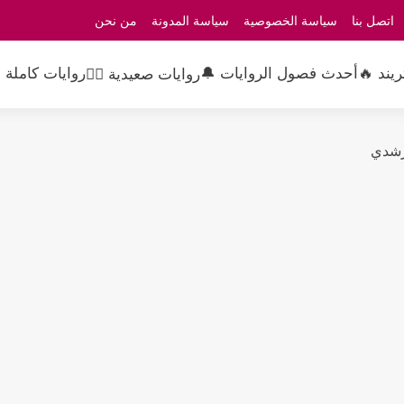
اتصل بنا
سياسة الخصوصية
سياسة المدونة
من نحن
ريند 🔥
أحدث فصول الروايات 🔔
روايات كاملة 
روايات صعيدية 👳‍♂️