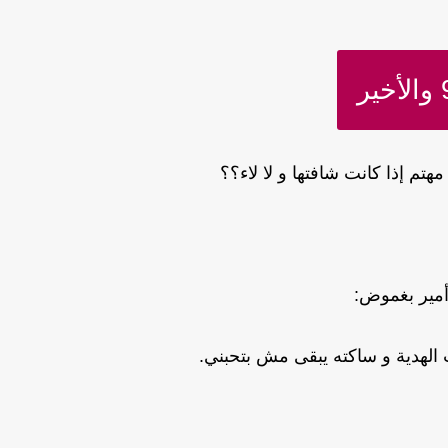
ه مهتم إذا كانت شافتها و لا لاء؟؟
مير بغموض:
لهدية و ساكته يبقى مش بتحبني.