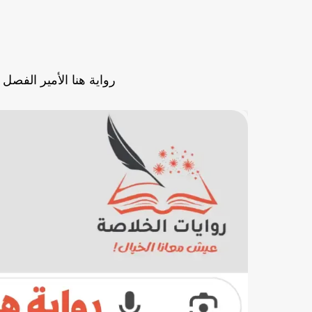
رواية هنا الأمير الفصل التاسع 9 والأخير بق