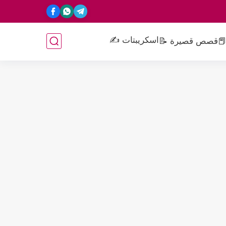
اسكريبتات ✍️
📕
قصص قصيرة 📝