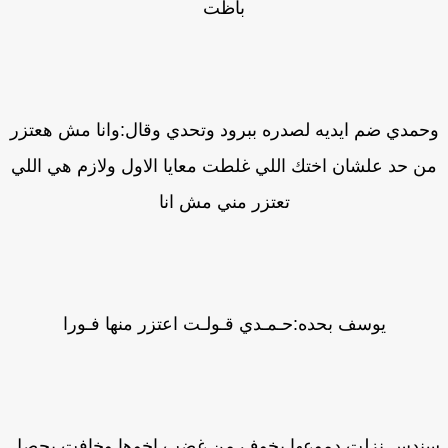
باظت
مدي ضم ايديه لصدره ببرود وتحدي وقال:وانا مش هعتزر
ن حد علشان اختك اللي غلطت معايا الاول ولازم هي اللي
تعتزر مني مش انا
يوسف بحده:حـمـدي قـولـت اعتزر منها فـورا
ندس نزلت دموعها بخوف من غضب اخوها وخافت يحصل