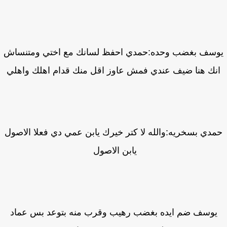
سف بغضب وحده:حمدي احفظ لسانك مع اختي ومتنساش
نك هنا ضيف عندي فمش عاوز اقل منك قدام اهلك واهلي
دي بسخريه:والله لا كتر خيرك يابن عمي دي فعلا الاصول
يابن الاصول
يوسف ضم ايده بغضب رهيب وقرب منه بتوعد بس عماد