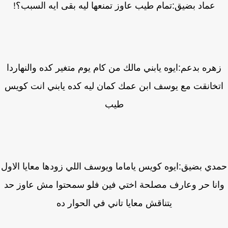
عماد بضيق:تمام طيب عاوز تمنعها ليه بقى ايه السبب؟!
هره بدعم:ايوه يابني مالك من كام يوم متغير كده والنهاردا
خانقت مع يوسف ابن عمك كمان ليه كده يابني انت كويس
طيب
دي بضيق:ايوه كويس ياماما ويوسف اللي زودها معايا الاول
نا حر وعارف مصلحة اختي فين فلو سمحتوا مش عاوز حد
يتناقش معايا تاني في الحوار ده