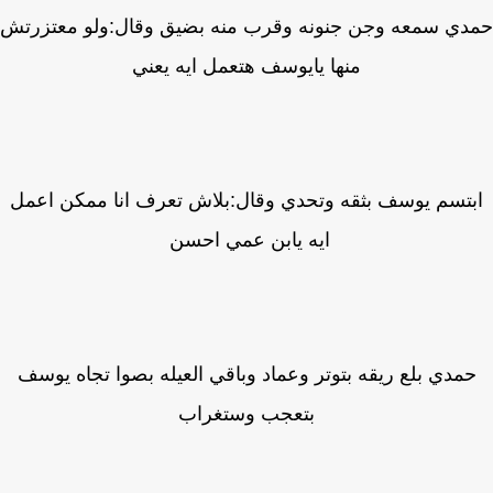
ي سمعه وجن جنونه وقرب منه بضيق وقال:ولو معتزرتش
منها يايوسف هتعمل ايه يعني
تسم يوسف بثقه وتحدي وقال:بلاش تعرف انا ممكن اعمل
ايه يابن عمي احسن
مدي بلع ريقه بتوتر وعماد وباقي العيله بصوا تجاه يوسف
بتعجب وستغراب