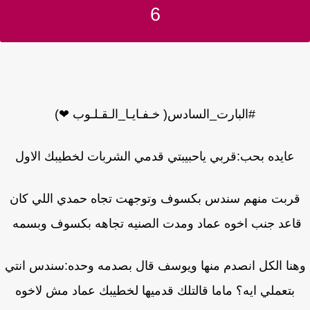
6
#البارت_السادس( خـفـايـا_الـقـلـوب ❤)
عايده بحب:قربي ياحبيبتي قدمي الشربات لخطيبك الاول
ربت منهم سندس بكسوف وتوجهت تجاه حمدي اللي كان
اعد جنب اخوه عماد ومدت الصنيه تجاهه بكسوف وبسمه
نا الكل انصدم منها ويوسف قال بصدمه وحده:سندس انتي
بتعملي ايه؟ ماما قالتلك قدميها لخطيبك عماد مش لاخوه