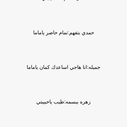
حمدي بتفهم:تمام حاضر ياماما
جميله:انا هاجي اساعدك كمان ياماما
زهره ببسمه:طيب ياحبيبتي