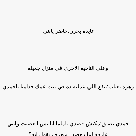
عايده بحزن:حاضر يابني
وعلى الناحيه الاخرى في منزل جميله
ره بعتاب:ينفع اللي عملته ده في بنت عمك قدامنا ياحمدي
حمدي بضيق:مكنش قصدي ياماما انا بس اتعصبت وانتي
عارفه لما بتعصب مبعرف بقول ايه؟