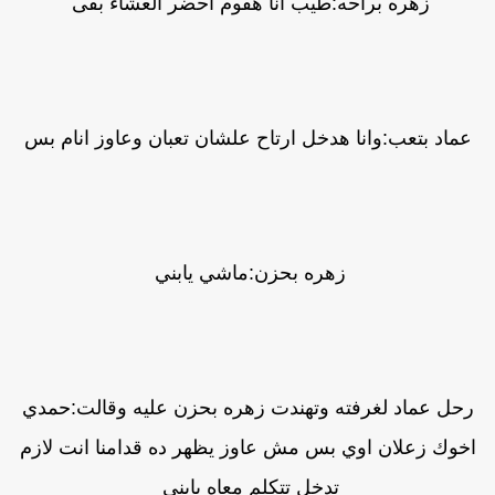
زهره براحه:طيب انا هقوم احضر العشاء بقى
عماد بتعب:وانا هدخل ارتاح علشان تعبان وعاوز انام بس
زهره بحزن:ماشي يابني
رحل عماد لغرفته وتهندت زهره بحزن عليه وقالت:حمدي
خوك زعلان اوي بس مش عاوز يظهر ده قدامنا انت لازم
تدخل تتكلم معاه يابني