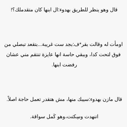
قال وهو ينظر للطريق بهدوء:ال ابنها كان متقدملك؟!
ومأت له وقالت بقر*ف:بجد ست غريبة...بتقعد تبصلي من
فوق لتحت كدا، وببقي حاسة انها عايزة تنتقم مني عشان
رفضت ابنها.
ال مازن بهدوء:سيبك منها، مش هتقدر تعمل حاجة اصلاً.
اتنهدت وسِكتت،وهو كَمل سواقة.