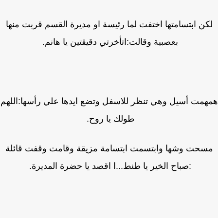
كن ابتسامتها اختفت لما رئيسة او مديرة القسم قربت منها
بعصبية وقالت:اتأخرتي دقيقتين يا هانم.
مت أسيل وهي تنظر للاسفل وتضع ايدها علي رأسها:اللهم
طولك يا روح.
سحت وشها وابتسمت ابتسامة مزيقة وقامت وقفت قائلة
:صباح الخير يا طنط...ا اقصد يا حضرة المديرة.