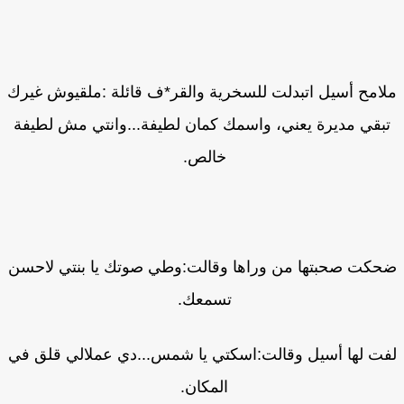
امح أسيل اتبدلت للسخرية والقر*ف قائلة :ملقيوش غيرك
بقي مديرة يعني، واسمك كمان لطيفة...وانتي مش لطيفة
خالص.
كت صحبتها من وراها وقالت:وطي صوتك يا بنتي لاحسن
تسمعك.
ت لها أسيل وقالت:اسكتي يا شمس...دي عملالي قلق في
المكان.