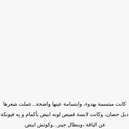
انت مبتسمة بهدوء، وابتسامة عينها واضحة...عملت شعرها
 حصان، وكانت لابسة قميص لونه ابيض بأكمام و بِه فيونكة
عن الياقة ،وبنطال جينز...وكوتش ابيض.