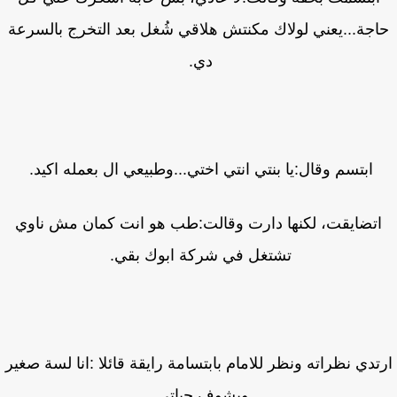
جة...يعني لولاك مكنتش هلاقي شُغل بعد التخرج بالسرعة
دي.
ابتسم وقال:يا بنتي انتي اختي...وطبيعي ال بعمله اكيد.
تضايقت، لكنها دارت وقالت:طب هو انت كمان مش ناوي
تشتغل في شركة ابوك بقي.
تدي نظراته ونظر للامام بابتسامة رايقة قائلا :انا لسة صغير
وبشوف حياتي.