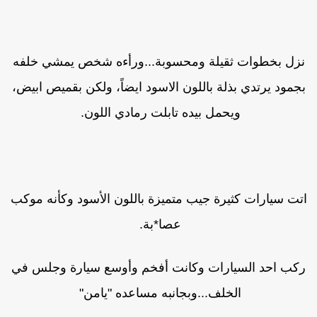
زل بخطوات ثقيلة ومحسوبة...ورأءه شخص يمشي خلفه
جمود يرتدي بذلة باللون الاسود ايضاً، ولكن بقميص ابيض،
ويحمل بيده تابلت رمادي اللون.
تت سيارات كثيرة جيب متميزة باللون الأسود وكأنه موكب
عصا*بة.
كب احد السيارات وكانت أفخم وأوسع سيارة وجلس في
الخلف...وبجانبه مساعده "يامن"