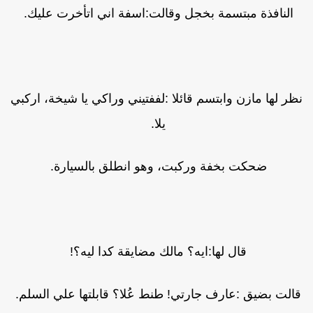
النافذة مبتسمة بخجل وقالت:اسفة اني اتأخرت عليك.
ظر لها مازن وابتسم قائلا :لففتيني وراكي يا شيخة، اركبي
يلا.
ضحكت بخفة وركبت، وهو انطلق بالسيارة.
قال لها:ايه؟ مالك مضايقة كدا ليه؟!
الت بضيق :عارف جارتي! طنط عُلا؟ قابلتها علي السلم.