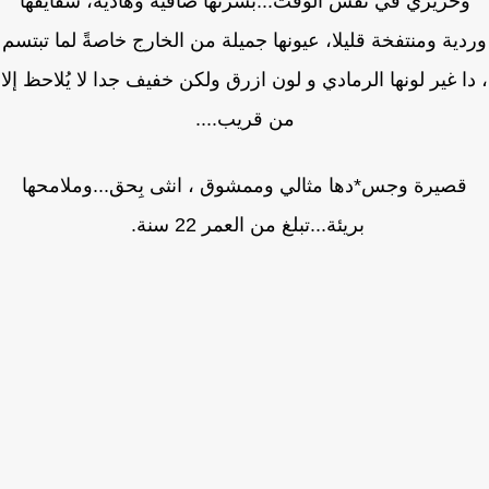
حريري في نفس الوقت...بشرتها صافية وهادية، شفايفها
ية ومنتفخة قليلا، عيونها جميلة من الخارج خاصةً لما تبتسم
ا غير لونها الرمادي و لون ازرق ولكن خفيف جدا لا يُلاحظ إلا
من قريب....
قصيرة وجس*دها مثالي وممشوق ، انثى بِحق...وملامحها
بريئة...تبلغ من العمر 22 سنة.