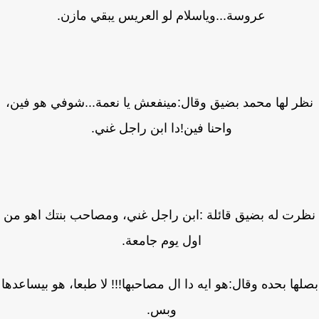
عروسة...وياسلام لو العريس يبقي مازن.
ر لها محمد بضيق وقال:مينفعش يا نعمة...شوفي هو فين،
واحنا فين!دا ابن راجل غني.
رت له بضيق قائلة :ابن راجل غني، ومصاحب بنتك اهو من
اول يوم جامعة.
ها بحده وقال:هو ايه دا ال مصاحبها!!! لا طبعا، هو بيساعدها
وبس.