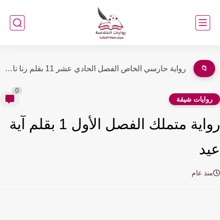
📁
رواية تاج الزين الفصل الثامن عشر 18 بقلم ايمان محمد
0
وايات شيقة
رواية متملك الفصل الأول 1 بقلم آية
د
نذ عام