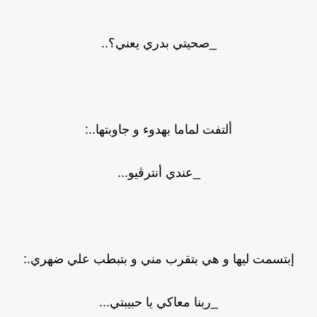
_صحيتي بدري يعني؟..
ألتفت لماما بهدوء و جاوبتها..:
_عندي أنترڤيو...
إبتسمت ليها و هي بتقرب مني و بتبطب علي ضهري.:
_ربنا معاكي يا حبيبتي...