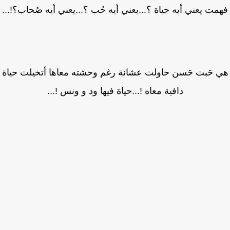
مت يعني أيه حياة ؟...يعني أيه حُب ؟...يعني أيه صُحاب؟!...
 حَبت حَسن حاولت عشانة رغم وحشته معاها أتخيلت حياة
دافية معاه !...حياة فيها ود و ونس !...