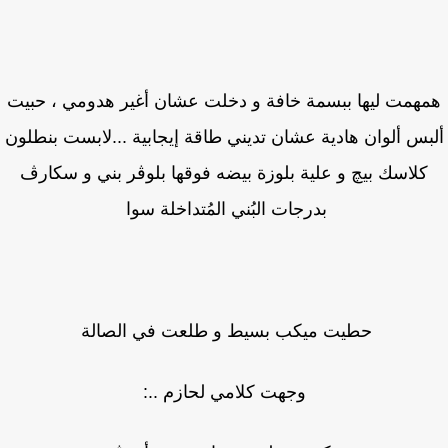
همت ليها ببسمة خافة و دخلت عشان أغير هدومي ، حبيت
بس ألوان هادية عشان تديني طاقة إيجابية ...لابست بنطلون
كلاسك بيچ و علية بلوزة بيضه فوقها بلوڤر بني و سكارڤ
بدرجات البُني المُتداخلة سوا
حطيت ميكب بسيط و طلعت في الصالة
وجهت كلامي لحازم ..: