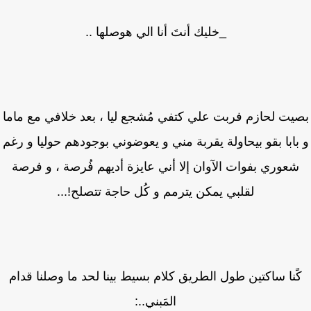
_خليك أنتَ أنا الي هوصلها ..
يت لحازم فربت علي كتفي مُشجع ليا ، بعد خلافي مع ماما
بابا بقو بيحاولة يقربة مني و يعوضوني بوجودهم حوليا و رغم
عوري بفوات الآوان إلا أني عايزة أديهم فُرصة ، و فرصة
لقلبي يمكن يترمم و كُل حاجة تتصلح!...
ًنا ساكتين طول الطريق كلام بسيط بينا لحد ما وصلنا قدام
المَبني..: