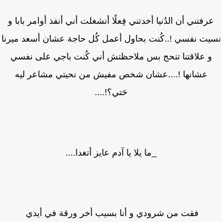
رفتني أن الدُنيا أخدتني فِعلًا أنشغلت أني أنفذ أوامر بابا و
يت نفسي !..كُنت بحاول أعمل كُل حاجة عشان أسعد ميرنا
و علاقتنا تنحج بس ملاحظتش أني كُنت باجي على نفسي
عشانها !....عشان شخص مفيش من نحيتي مشاعر ليه
حَتي؟!....
_ما يلا يا آدم عايز أتغدا....
فقت من شرودي و أنا بسيب أخر ورقة في أيدي