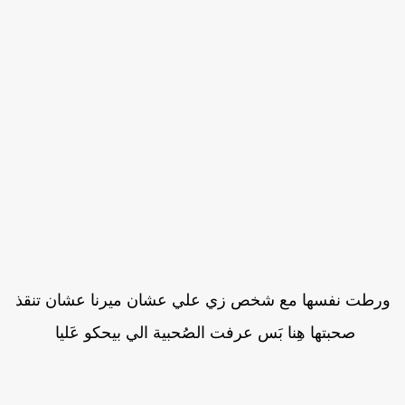
رطت نفسها مع شخص زي علي عشان ميرنا عشان تنقذ
صحبتها هِنا بَس عرفت الصُحبية الي بيحكو عَليا