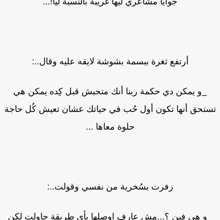
جوايا مشاعري ليها غريبة بالنسبة ليا!...
أرتفع ثغرة ببسمة بشوشة لايقه عليه وقال..:
_و يمكن دي حكمة ربنا أنك متحبش قبل كِده يمكن هي
تحق أنها تكون أول حُب في حياتك عشان تعيش كُل حاجة
حلوة معاها ...
زفرت بسُخرية من نفسي وقولت..:
و هي فين ؟...مش عارف اوصلها بأي طريقة حاولت لكن