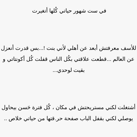
في ست شهور حياتي كُلها أتغيرت
أسف معرفتش أبعد عن أهلي لأني بنت !...بس قدرت أنعزل
 العالم ...قطعت علاقتي بكُل الناس قفلت كُل أكونتاتي و
بقيت لوحدي...
تغلت لكني مستريحتش في مكان ، كُل فترة حَسن بيحاول
وصلي لكني بقفل الباب صفحة حر.قتها من حياتي خلاص ..