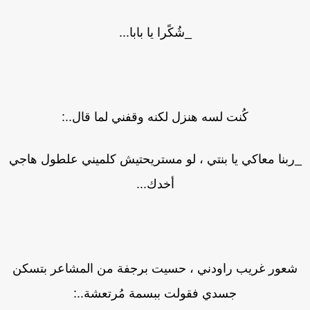
_شُكًرا يا بابا...
كُنت لسه هنزل لكنه وقفني لما قال..:
ربنا معاكي يا بنتي ، لو مستريحتيش كلميني علطول هاجي
أخدك...
شعور غريب راودني ، حسيت برجفة من المشاعر بتسكن
جسدي فقولت ببسمة مُرتعشة..: