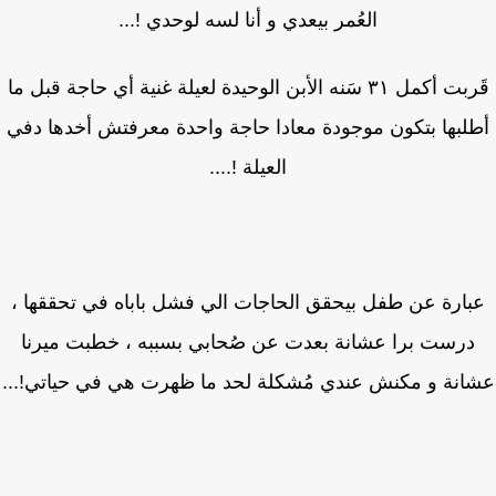
العُمر بيعدي و أنا لسه لوحدي !...
قَربت أكمل ٣١ سَنه الأبن الوحيدة لعيلة غنية أي حاجة قبل ما
لبها بتكون موجودة معادا حاجة واحدة معرفتش أخدها دفي
العيلة !....
بارة عن طفل بيحقق الحاجات الي فشل باباه في تحققها ،
درست برا عشانة بعدت عن صُحابي بسببه ، خطبت ميرنا
انة و مكنش عندي مُشكلة لحد ما ظهرت هي في حياتي!...