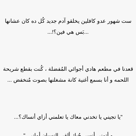
ت شهور عدو كافلين يخلقو آدم جديد كُل ده كان عشانها
...بَس هي فين؟!...
دنا في مطعم هادي أجوائي المُفضلة ، كُنت بقطع شريحة
اللحمه و أنا بسمع أغنية كانة مشغلنها بصوت مُنخفض ...
"يا تجيني يا تخدني معاك يا تعلمني أزاي أنساك؟...
و أتمني أنسي حُبك ألقي النسيان أماني.."