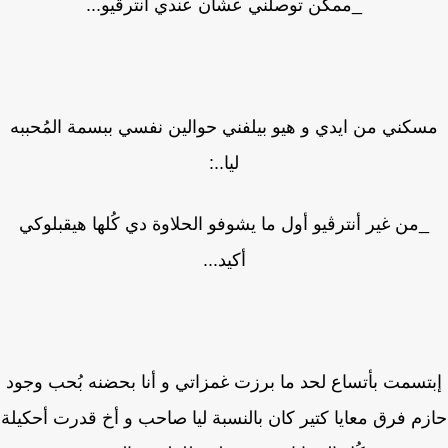
_ممكن توصلني عشان عندي أنترڤيو...
سكني من ايدي و هيو بيلفني حوالين نفسي ببسمة المُحببه
ليا..:
_من غير أنترڤيو أول ما يشوفو الحلاوة دي كُلها هيقبلوكي
أكيد...
تسمت بأتساع لحد ما برزت غمزاتي و أنا بحضنه بُحب وجود
م فرق معايا كتير كان بالنسبة ليا صاحب و أخ قدرت أحكيلة