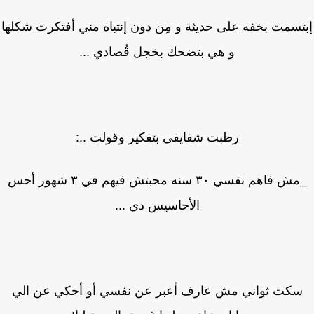
تسمت بخفه على حديثة و مِن دون إنتباه مني أفتكرت شكلها
و هي بتضحك بخجل قُصادي ...
رطبت شفايفي بتفكير وقولت ..:
_مش فاهم نفسي ٣٠ سنه محبتش فيهم في ٣ شهور أحس
الأحاسيس دي ...
كت ثواني مش عارف أعبر عن نفسي أو أحكي عن الي