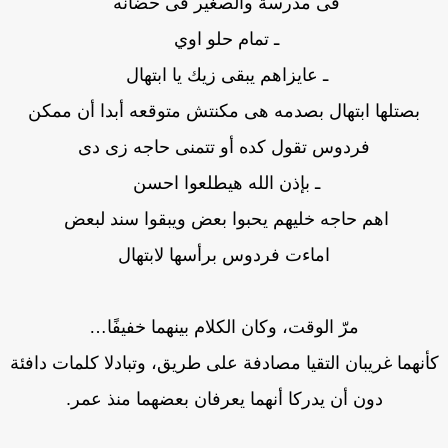
فى مدرسة والصغير فى حضانه
ـ تمام حلو اوي
ـ عايزاهم يبقى زيك يا ابتهال
بصتلها ابتهال بصدمه هى مكنتش متوقعه أبدا أن ممكن
فردوس تقول كده أو تتمنى حاجه زى دى
ـ بإذن الله هيطلعوا احسن
اهم حاجه خليهم يحبوا بعض ويبقوا سند لبعض
اماءت فردوس برأسها لابتهال
مرّ الوقت، وكان الكلام بينهما خفيفًا…
نهما غريبان التقيا مصادفة على طريق، وتبادلا كلمات دافئة
دون أن يدركا أنهما يعرفان بعضهما منذ عمر.