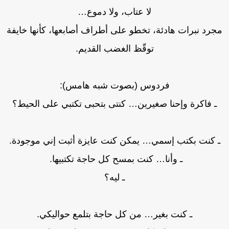
لا عتاب، ولا دموع…
جرد نبرات هادئة، تخطو على أطراف أصابعها، كأنها خايفة
توقّظ الغضب القديم.
فردوس (بصوت شبه هامس):
ـ فاكرة وإحنا صغيرين… كنتى بتحبى تكتبي على الحيط؟
 كنت بكتب إسمي… يمكن كنت عايزة أثبت إني موجودة.
ـ وأنا… كنت بمسح كل حاجة تكتبيها.
ـ ليه؟
ـ كنت بغير… من كل حاجة بتلمع حواليكي.