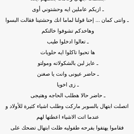
ـ ازيكم عاملين ايه وحشتوني أوى
ـ وانتى كمان ... إحنا قولنا لماما انك وحشتينا فقالت البسوا
وهاخدكم تشوفوا خالتكم
ـ تعالوا ادخلوا طيب
ها تحبوا تاكلوا ايه حلويات
ـ عايز لبن بالشكولاته ومولتو
ـ حاضر عيونى وانت يا صغنن
ـ زى اخويا
ـ حاضر حالا هطلب الحاجه وهتيجى
اتصلت ابتهال بالسوبر ماركت وطلب اشياء كثيرة للأولاد و
عندما اتت الاشياء اعطتها لهم
فقاموا يهتفوا بفرحه طفوليه ظلت ابتهال تضحك على