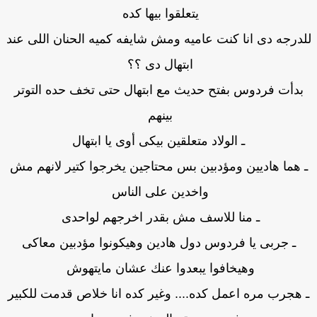
يتعلقوا بيها كده
درجه دى انا كنت عاميه ومش شايفه كميه الحنان اللى عند
ابتهال دى ؟؟
بدأت فردوس بفتح حديث مع ابتهال حتى تخف حده التوتر
بينهم
ـ الولاد متعلقين بيكى أوى يا ابتهال
 هما هاديين ومؤدبين بس محتاجين يخرجوا كتير لانهم مش
واخدين على الناس
ـ منا للاسف مش بقدر اخرجهم لواحدى
ـ جربى يا فردوس دول هادين وهيكونوا مؤدبين معاكى
وهيخافوا يبعدوا عنك عشان مايتهوش
 هجرب مره اعمل كده.... وغير كده انا خلاص قدمت للكبير