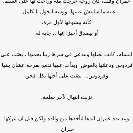
مران وقف، كأن روحه خرجت منه وراحت لها على السلم.
عينه ما سابتش عينيها، ووشه اتحول بالكامل…
كأنه بيشوفها لأول مرة،
أو بيصدق أخيرًا إنها… جاية له.
سام، كانت بصلها وبتدعى فى سرها ربنا يحميها ، بصّت على
وس ودعلتها بالعوض وبدأت عنيها تدمع بفرحه عشان بنتها
وفردوس… بصّت على أختها بكل فخر،
نزلت ابتهال لآخر سلمة،
مد يده عمران ليدها ليأخذها من والده ولكن قبل ان يتركها
جبران