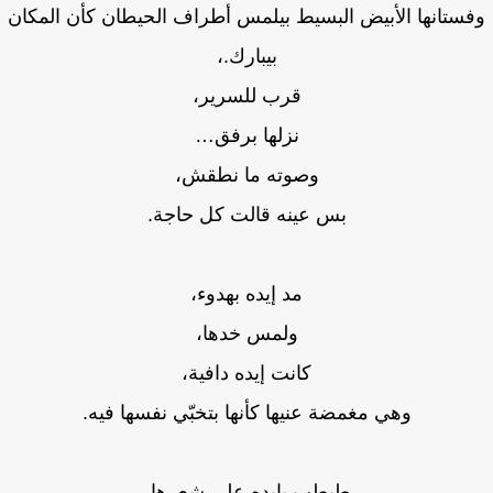
ستانها الأبيض البسيط بيلمس أطراف الحيطان كأن المكان
بيبارك.،
قرب للسرير،
نزلها برفق…
وصوته ما نطقش،
بس عينه قالت كل حاجة.
مد إيده بهدوء،
ولمس خدها،
كانت إيده دافية،
وهي مغمضة عنيها كأنها بتخبّي نفسها فيه.
طبطب بإيده على شعرها،