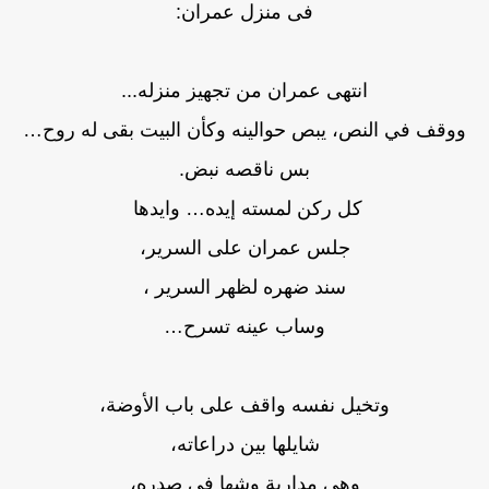
فى منزل عمران:
انتهى عمران من تجهيز منزله...
ووقف في النص، يبص حوالينه وكأن البيت بقى له روح…
بس ناقصه نبض.
كل ركن لمسته إيده… وايدها
جلس عمران على السرير،
سند ضهره لظهر السرير ،
وساب عينه تسرح…
وتخيل نفسه واقف على باب الأوضة،
شايلها بين دراعاته،
وهي مدارية وشها في صدره،