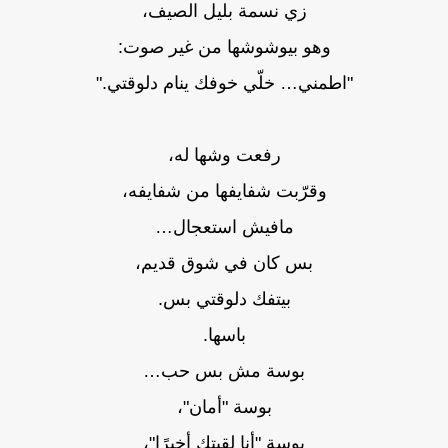
زي نسمة بليل الصيف،
وهو بيوشوشها من غير صوت:
"اطمني… خلّي خوفك ينام دلوقتي."
رفعت وشها له،
وقرّبت شفايفها من شفايفه،
مافيش استعجال…
بس كان في شوق قديم،
بيتفك دلوقتي بس.
باسها.
بوسة مش بس حب…
بوسة "أمان"،
بوسة "أنا لقيتك أخيرًا"،