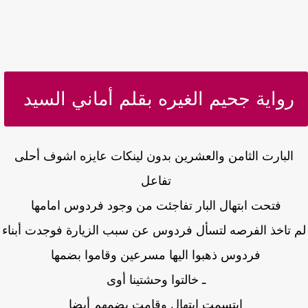
رواية جحيم الغيره بقلم أماني السيد
البارت الثامن والعشرين بدون لينكات عايزه اشوف أحلى
تفاعل
فتحت ابتهال البار تفاجئت من وجود فردوس امامها
 تاخذ الفرصه لتسأل فردوس عن سبب الزيارة فوجدت أبناء
فردوس ذهبوا اليها مسرعين وقاموا بضمها
ـ خالتوا وحشتينا أوى
ابتسمت ابتهال وقامت بضمهم أيضا