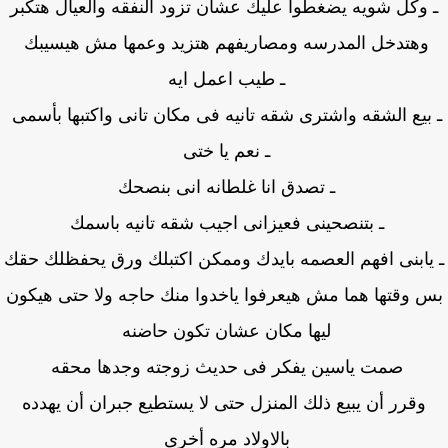
 وكل شويه يضغطوا عليك عشان تزود النفقه والعيال هتكبر
وهتدخل المدرسه ومصاريفهم هتزيد وعمها مش هيسيبك
ـ طيب اعمل ايه
بيع الشقه واشترى شقه تانيه فى مكان تانى واكتبها بأسمى
ـ نعم يا ختى
ـ تصدق انا غلطانه انى بنصحك
ـ بتنصحينى فعيزانى اجيب شقه تانيه باسمك
يابنى افهم العصمه بايدك وممكن اكتبلك ورق يحفظلك حقك
 وقتها هما مش هيعرفوا ياخدوا منك حاجه ولا حتى هيكون
ليها مكان عشان تكون حاضنه
صمت ياسين يفكر فى حديث زوجته وجدها محقه
وقرر أن يبيع ذلك المنزل حتى لا يستطيع جبران أن يهدده
بالاولاد مره أخرى