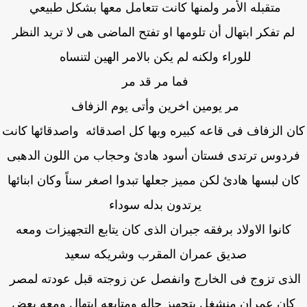
متقبله الأمر ولمنها كانت تتعامل معها بشكل طبيعي
لم تفكر ابتهال أن تلومها او تفتح الماضى هى لا تريد النظر
للوراء ولكنه لم يكن بالامر الهين لتنساه
فما مر قد مر
مر يومين اخرين وأتى يوم الزفاف
ن الزفاف فى قاعه كبيره وبها كل اصدقائه واصدقائها كانت
ردوس ترتدى فستان أسود هادئ وحجاب من اللون الدهبى
ن لبسها هادئ لكن مميز جعلها تبدوا اصغر سناً وكان ابنائها
يرتدون بدله سوداء
كانوا الاولاد برفقه جبران الذى كان يتابع التجهيزات ومعه
صديق عمران المقرب وشريكه سعيد
ذى تزوج فى الخارج وانفصل عن زوجته قبل عودته لمصر
ان عمران منشغل بتجهيز حاله ومتابعه ابتهال ومعه بعض