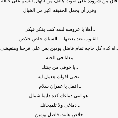
ق من شروده على صوت هاتف من ابتهال ابتسم على خياله
وقرر أن يجعل الحقيقه اكبر من الخيال
ـ أهلا يا عروسه لسه كنت بفكر فيكى
ـ القلوب عند بعضها ... السباك خلص خلاص
ه كده كل حاجه تمام فاضل يومين بس على فرحنا وهتعيشى
معايا فى الجنه
ـ يا خوفى من جنتك
ـ تحبى اقولك هعمل ايه
ـ اقفل يا عمران سلام
ـ هو انتى دماغك كده دايما شمال
ـ دماغى ولا تلميحاتك
ـ خلاص هانت فاضل يومين