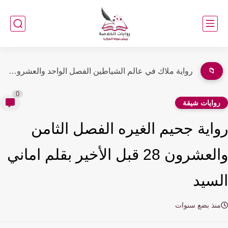
📁
رواية خديجه الفصل السادس عشر والسابع عشر 16و17 بقلم جهاد...
0
وايات شيقة
اية جحيم الغيره الفصل الثامن
والعشرون 28 قبل الأخير بقلم اماني
سيد
نذ بضع سنوات