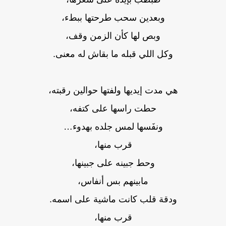
وبعدين سحب طرحتها ببطء،
وبص لها كأن الزمن وقف،
وكل اللي قبله ما بقاش له معنى.
هي مدت إيديها ولفتها حوالين رقبته،
حطت راسها على كتفه،
ونفَسها لمس جلده بهدوء…
قرب منها،
وحط جبينه على جبينها،
مابينهم بس أنفاس،
ودقة قلب كانت ماشية على اسمه.
قرب منها،