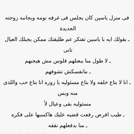
ى منزل ياسين كان يجلس فى غرفه نومه وبجانبه زوجته
الجديدة
 بقولك ايه يا ياسين تفتكر عم طليقتك ممكن يجبلك العيال
تانى
ـ لا طول منا ببعتلهم فلوس مش هيجبهم
ـ مانفسكش تشوفهم
انا لا بتاع خلفه ولا بتاع مسئوليه يا زوزه انا بتاع حب واللذى
منه وبس
مسئوليه بقى وعيال لأ
ـ طيب افرض رفعت قضيه عليك هاكسبها على فكره
ـ منا بدفعلهم نفقه