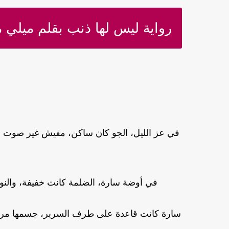
رواية ليس لها ذنب بقلم ميلي
في عز الليل، الجو كان ساكن، مفيش غير صوت ال
في أوضة سارة، الضلمة كانت خفيفة، والن
سارة كانت قاعدة على طرف السرير، جسمها مرخي،