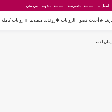
اتصل بنا
سياسة الخصوصية
سياسة المدونة
من نحن
ريند 🔥
أحدث فصول الروايات 🔔
روايات كاملة 
روايات صعيدية 👳‍♂️