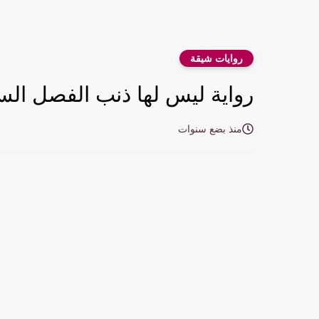
روايات شيقة
رواية ليس لها ذنب الفصل السادس عشر 16
منذ بضع سنوات