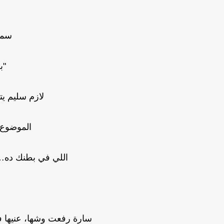
سمية
"ب
لازم سليم يت
الموضوع
اللي في بطنك ده… 
سارة رفعت وشها، عنيها ف