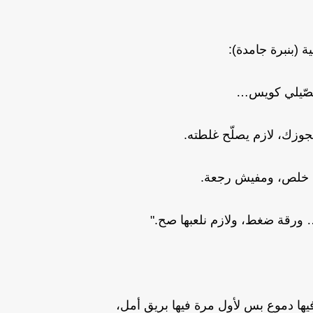
 (بنبرة جامدة):
صّيلي كويس…
جوزك، لازم يصلّح غلطته.
 خلص، ومفيش رجعة.
ورقة ضغط، ولازم نلعبها صح."
يها دموع بس لأول مرة فيها بريق أمل،