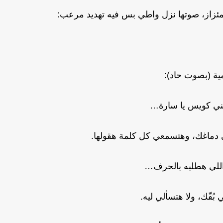
ئزاز، صوتها نزل واطي بس فيه تهديد مرعب:
ة (بصوت حاد):
ني كويس يا سارة…
 دماغك، وهتسمعي كل كلمة هقولها.
اللي هطلبه بالحرف…
 بُقّك، ولا هتسألي ليه.