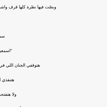
وبصّت فيها نظرة كلها قرف واشم
سمي
"اسمعي
هتوقفي الجنان اللي في
هتنفذي 
ولا هتفتحي