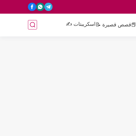
اسكريبتات ✍️
📕
قصص قصيرة 📝