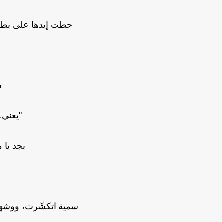
حطت إيدها على بطن
س
"يعني
بجد يا 
سمية اتكشّرت، ووشها