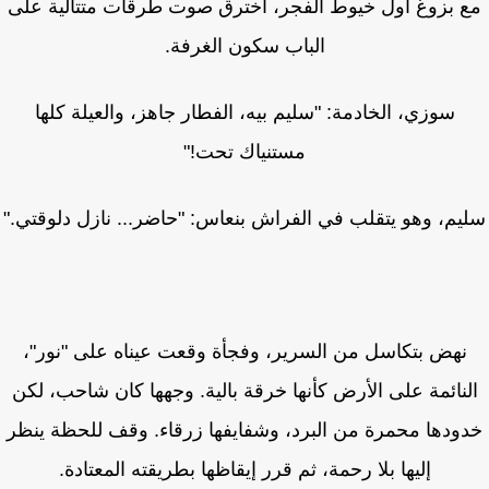
 بزوغ أول خيوط الفجر، اخترق صوت طرقات متتالية على
الباب سكون الغرفة.
سوزي، الخادمة: "سليم بيه، الفطار جاهز، والعيلة كلها
مستنياك تحت!"
يم، وهو يتقلب في الفراش بنعاس: "حاضر... نازل دلوقتي."
نهض بتكاسل من السرير، وفجأة وقعت عيناه على "نور"،
لنائمة على الأرض كأنها خرقة بالية. وجهها كان شاحب، لكن
ودها محمرة من البرد، وشفايفها زرقاء. وقف للحظة ينظر
إليها بلا رحمة، ثم قرر إيقاظها بطريقته المعتادة.