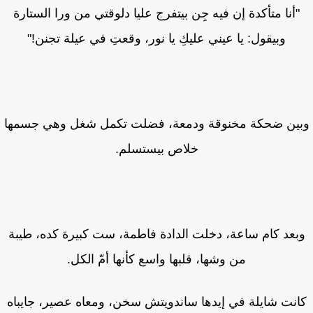
"أنا متأكدة إن فيه جِن بيتفرج عليا دلوقتي من ورا الستارة
وبيقول: يا عيني عليكِ يا نور، وقعتِ في عيلة تجنن!"
ين ضحكة مخنوقة ودمعة، فضلت تكمل شغل وهي جسمها
خلاص بيستسلم.
بعد كام ساعة، دخلت الدادة فاطمة، ست كبيرة كده، طيبة
من وشها، قلبها واسع كأنها أمّ الكل.
نت شايلة في إيدها ساندويتش سخن، ومعاه عصير، جايباه