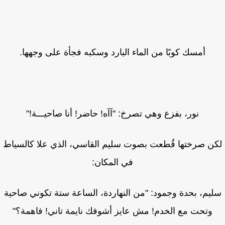
أمسك كوبًا من الماء البارد وسكبه فجأة على وجهها.
نور، بفزع وهي تصرخ: "آآه! حاضر! أنا صاحيـــة!"
ن صرختها قُطعت بصوت سليم القاسي، الذي علا كالسياط
في المكان:
يم، بحدة وجمود: "من النهاردة، الساعة ستة تكوني صاحية
وتحت مع الخدم! مش عايز أشوفك نايمة تاني! فاهمة؟"