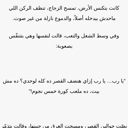
كانت بتكنس الأرض، تمسح الزجاج، تنظف الركن اللي
ماحدش بيدخله أصلاً، والدموع نازلة من غير صوت.
وفي وسط الشغل والتعب، قالت لنفسها وهي بتتنفّس
بصعوبة:
يا رب… يا رب إزاي هنضف القصر ده كله لوحدي؟ ده مش
بيت، ده ملعب كورة خمس نجوم!"
ّت حوالين القصر، ومسحت العرق من جبينها، وقالت بتذمّر