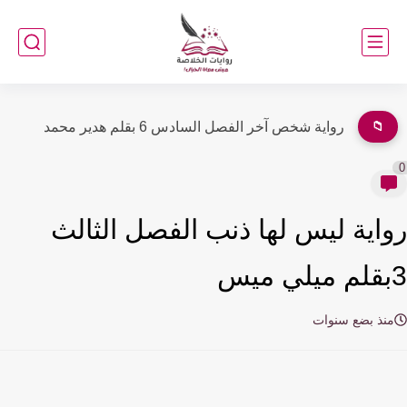
📁
رواية حب مجهول الهوية الفصل الثانى والأربعون 42 بقلم ملك...
اية ليس لها ذنب الفصل الثالث
نذ بضع سنوات