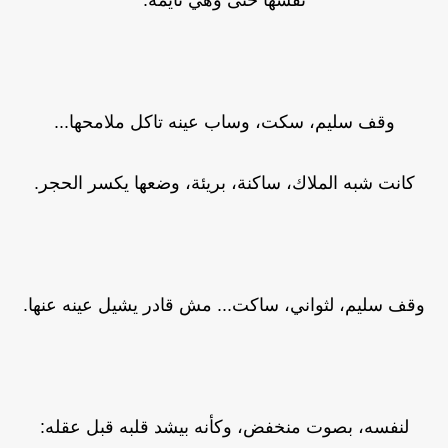
نفسها حتى وهي نايمة.
وقف سليم، سكت، وساب عينه تاكل ملامحها...
كانت شبه الملاك، ساكنة، بريئة، وضعها يكسر الحجر.
وقف سليم، لثواني، ساكت... مش قادر يشيل عينه عنها.
لنفسه، بصوت منخفض، وكأنه بيشد قلبه قبل عقله: