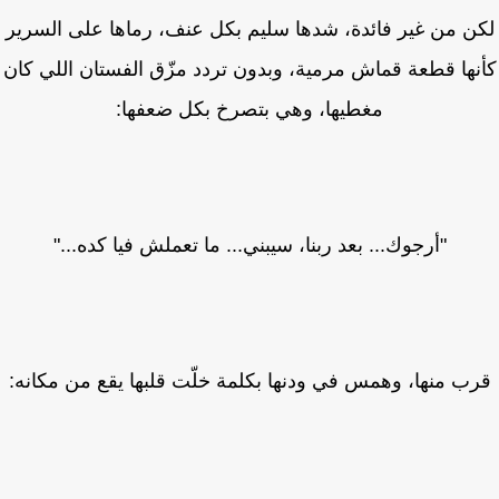
ن من غير فائدة، شدها سليم بكل عنف، رماها على السرير
نها قطعة قماش مرمية، وبدون تردد مزّق الفستان اللي كان
مغطيها، وهي بتصرخ بكل ضعفها:
"أرجوك... بعد ربنا، سيبني... ما تعملش فيا كده..."
ب منها، وهمس في ودنها بكلمة خلّت قلبها يقع من مكانه: