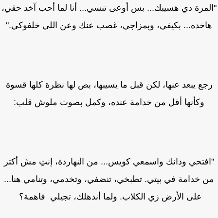
لمرة دي هسيبك... بس أوعى تنسي... أنا لما أحب آخد حقي،
اخده... بكيفي، وبمزاجي، غصب عنك وعن اللي خلفوكي."
جع يبعد عنها، لكن قبل ما يسيبها، بص لها نظرة كلها قسوة
وكأنها أقل من خدامة عنده، وكمل بصوت ملوش قلب:
فتحي ودانك واسمعي كويس... من النهاردة، إنتِ مش أكتر
 خدامة في بيتي. تطبخي، تنضفي، وتخدمي، وتنامي هنا...
على الأرض زي الكلاب. ولما أندهلك، تجيلي فاهمة؟