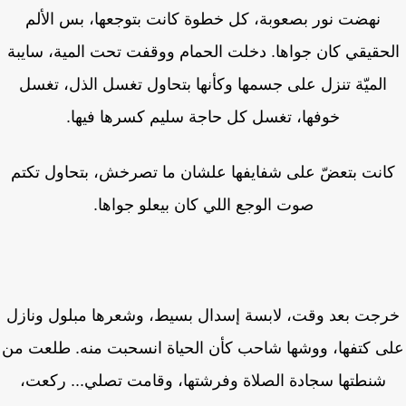
نهضت نور بصعوبة، كل خطوة كانت بتوجعها، بس الألم
حقيقي كان جواها. دخلت الحمام ووقفت تحت المية، سايبة
الميّة تنزل على جسمها وكأنها بتحاول تغسل الذل، تغسل
خوفها، تغسل كل حاجة سليم كسرها فيها.
انت بتعضّ على شفايفها علشان ما تصرخش، بتحاول تكتم
صوت الوجع اللي كان بيعلو جواها.
جت بعد وقت، لابسة إسدال بسيط، وشعرها مبلول ونازل
ى كتفها، ووشها شاحب كأن الحياة انسحبت منه. طلعت من
شنطتها سجادة الصلاة وفرشتها، وقامت تصلي... ركعت،