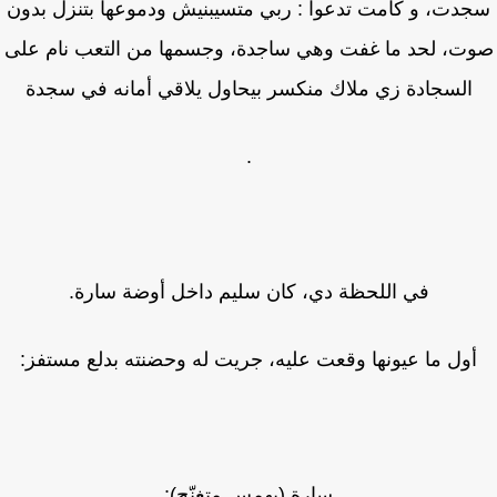
دت، و كامت تدعوا : ربي متسيبنيش ودموعها بتنزل بدون
ت، لحد ما غفت وهي ساجدة، وجسمها من التعب نام على
السجادة زي ملاك منكسر بيحاول يلاقي أمانه في سجدة
.
في اللحظة دي، كان سليم داخل أوضة سارة.
أول ما عيونها وقعت عليه، جريت له وحضنته بدلع مستفز:
سارة (بهمس متغنّج):