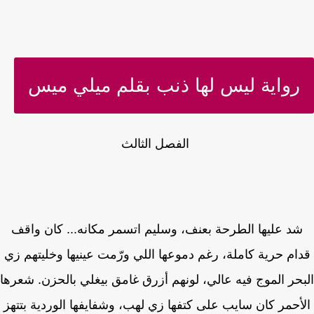
رواية ليس لها ذنب بقلم ميلي ميس
الفصل الثالث
د عليها الطرحة بعنف، وسليم اتسمر مكانه... كان واقف
ام حرية كاملة، رغم دموعها اللي ورّمت عينيها وخليتهم زي
حر الموج فيه عالي، لونهم أزرق غامق بيغلي بالحزن. شعرها
أحمر كان سايب على كتفها زي لهب، وشفايفها الوردية بتتهز