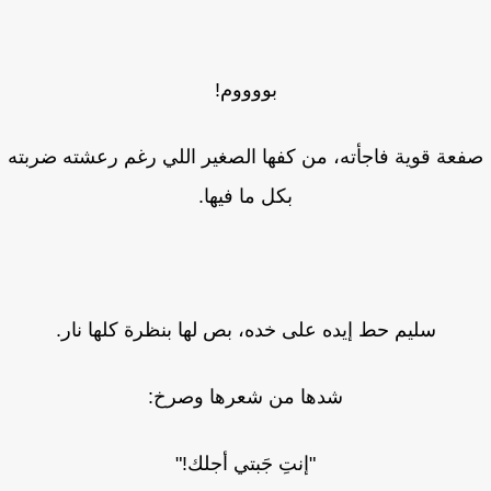
بووووم!
عة قوية فاجأته، من كفها الصغير اللي رغم رعشته ضربته
بكل ما فيها.
سليم حط إيده على خده، بص لها بنظرة كلها نار.
شدها من شعرها وصرخ:
"إنتِ جَبتي أجلك!"