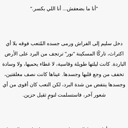
"أنا ما بضعفش... أنا اللي بكسر."
دخل سليم إلى الفراش ورمى جسده المُتعب فوقه بلا أي
كتراث، تاركًا المسكينة "نور" ترتجف من البرد على الأرض
باردة. كانت ليلتها طويلة وقاسية، لا غطاء يحميها، ولا وسادة
خفف من وجع قلبها وجسدها. عيناها كانت نصف مغلقتين،
سدها ينتفض من شدة البرد، لكن التعب كان أقوى من أي
شعور آخر، فاستسلمت لنومٍ ثقيل حزين.