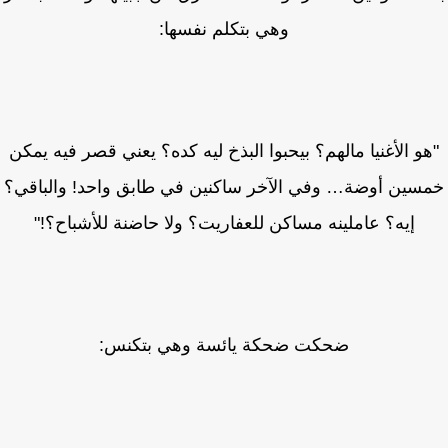
وهي بتكلم نفسها:
و الأغنيا مالهم؟ بيحبوا البذخ ليه كده؟ يعني قصر فيه يمكن
سين أوضة… وفي الآخر ساكنين في طابق واحد! والباقي؟
إيه؟ عاملينه مساكن للعفاريت؟ ولا حاضنة للأشباح؟!"
ضحكت ضحكة يائسة وهي بتكنس: