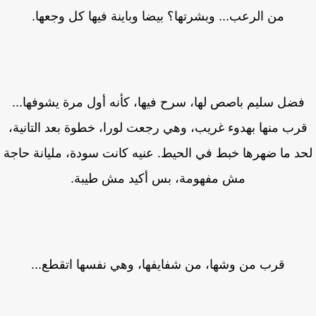
من الرعب... وبشرتها؟ بيضا وباينة فيها كل وجعها.
ضل سليم باصص لها، سرح فيها، كأنه أول مرة يشوفها...
رب منها بهدوء غريب، وهي رجعت لورا، خطوة بعد التانية،
د ما ضهرها خبط في الحيط. عنيه كانت سودة، مليانة حاجة
مش مفهومة، بس أكيد مش طيبة.
قرب من وشها، من شفايفها، وهي نفسها اتقطع...