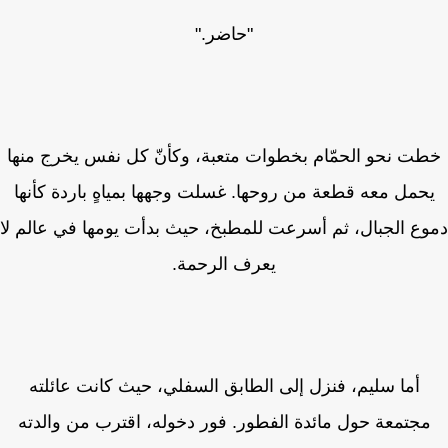
"حاضر."
ت نحو الحمّام بخطوات متعبة، وكأنّ كل نفس يخرج منها
حمل معه قطعة من روحها. غسلت وجهها بمياهٍ باردة كأنها
ع الجبال، ثم أسرعت للمطبخ، حيث بدأت يومها في عالم لا
يعرف الرحمة.
أما سليم، فنزل إلى الطابق السفلي، حيث كانت عائلته
جتمعة حول مائدة الفطور. فور دخوله، اقترب من والدته