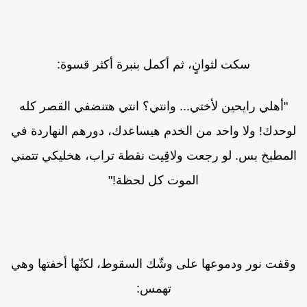
سكت لثوانٍ، ثم أكمل بنبرة أكثر قسوة:
"أهلي رايحين لأختي... وانتي؟ انتي هتنضفي القصر كله
وحدك! ولا واحد من الخدم هيساعدك، دورهم النهاردة في
لمطبخ بس. لو رجعت ولاقِيت نقطة تراب، هخليكي تتمني
الموت كل لحظة!"
قفت نور ودموعها على وشّك السقوط، لكنّها أخفتها وهي
تهمس: