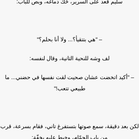
سليم قعد على السرير، حَكّ دماغه، وبص للباب:
– "هي بتتقيأ؟... ولا أنا بحلم؟"
لف وِشه للنحية التانية، وقال لنفسه:
 "أكيد اتخضت عشان صحيت لقت نفسها في حضني... ما
طبيعي تتعب!"
 بعد دقيقة، سمع صوتها بتستفرغ تاني، فقام بسرعة، قرب
من باب الحمّام، وخبط عليه بخفّة: