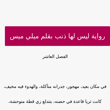
رواية ليس لها ذنب بقلم ميلي ميس
الفصل العاشر
ي مكان بعيد، مهجور، جدرانه متآكلة، والهدوء فيه مخيف،
كانت ثريا قاعدة في حضنه، بتتدلع زي قطة متوحشة،