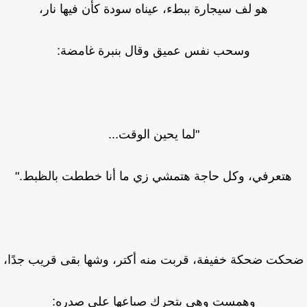
هو لف سيجارة ببطء، عيناه سودة كأن فيها نار،
وسحب نفس عميق وقال بنبرة غامضة:
"لما يحين الوقت...
هتعرفي، وكل حاجة هتمشي زي ما أنا خططت بالظبط."
كت ضحكة خفيفة، قربت منه أكتر، وشها بقى قريب جدًا،
وهمست وهي بتحرك صباعها على صدره: