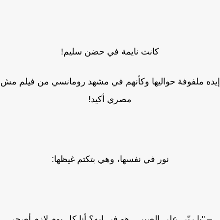
كانت نايمة في حضن سليم!
ه ملفوفة حواليها وكأنهم في مشهد رومانسي من فيلم مش
مصري أكيد!
نور في نفسها، وهي بتكتم غيظها:
 "يا ربّي على الصبر... هو في إيه؟ أنا كل يوم لازم أصحى