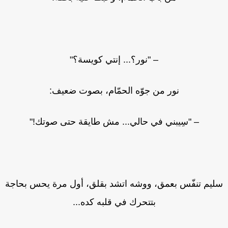
– "نور؟... إنتي كويسة؟"
نور من جوّه الحمّام، بصوت ضعيف:
– "سِيبني في حالي... مش طايقة حتى صوتك!"
ليم تنفّس بعمق، ووشه اتشد بقلق، أول مرة يحس بحاجة
بتتحرك في قلبه كده...