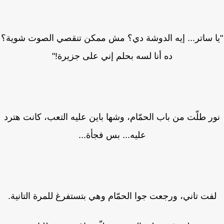
ا ساتر... إيه الدوشة دي؟ مش ممكن تنقصي الصوت شوية؟
ده أنا لسه بحلم إني على جزيرة!"
ر طلّت من باب الحمّام، وشها باين عليه التعب، كانت هترد
عليه... بس فجأة...
فت تاني، ورجعت جوا الحمّام وهي بتستفرغ للمرة التانية.