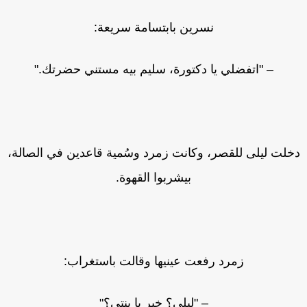
نسرين بابتسامة سريعة:
– "اتفضلي يا دكتورة، سليم بيه مستني حضرتك."
خلت ليلى للقصر، وكانت زمرد وسُمية قاعدين في الصالة،
بيشربوا القهوة.
زمرد رفعت عينيها وقالت باستغراب:
– "ليلى؟ خير يا بنتي؟"