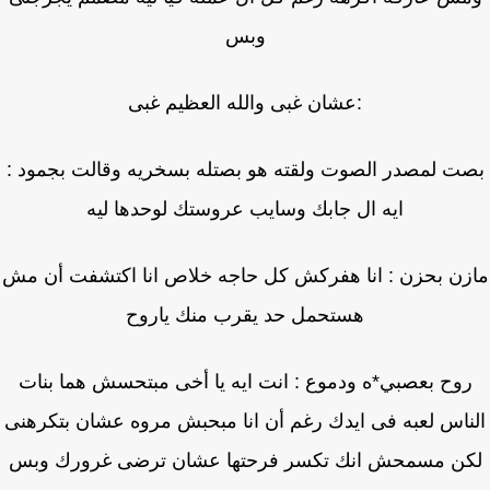
وبس
:عشان غبى والله العظيم غبى
ت لمصدر الصوت ولقته هو بصتله بسخريه وقالت بجمود :
ايه ال جابك وسايب عروستك لوحدها ليه
زن بحزن : انا هفركش كل حاجه خلاص انا اكتشفت أن مش
هستحمل حد يقرب منك ياروح
وح بعصبي*ه ودموع : انت ايه يا أخى مبتحسش هما بنات
ناس لعبه فى ايدك رغم أن انا مبحبش مروه عشان بتكرهنى
ن مسمحش انك تكسر فرحتها عشان ترضى غرورك وبس