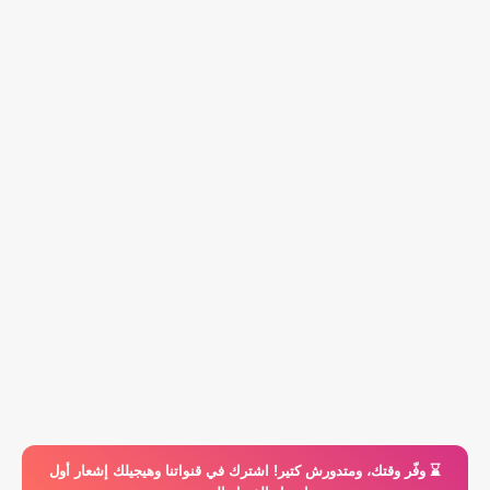
⌛️ وفّر وقتك، ومتدورش كتير! اشترك في قنواتنا وهيجيلك إشعار أول