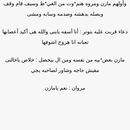
أولهم مازن ومروه هتم*وت من الغي*ظ وسيف قام وقف
وبصله بدهشه وصدمه وسابه ومشى
اء قربت عليه بتوتر : أنا أسفه يابنى والله هى أكيد أعصابها
تعبانه انا هروح اشوفها
مازن بعص*بيه من نفسه ومن ال بيحصل : خلاص ياخالتى
مفيش حاجه وشاور لصاحبه يجي
مروان : نعم يامازن