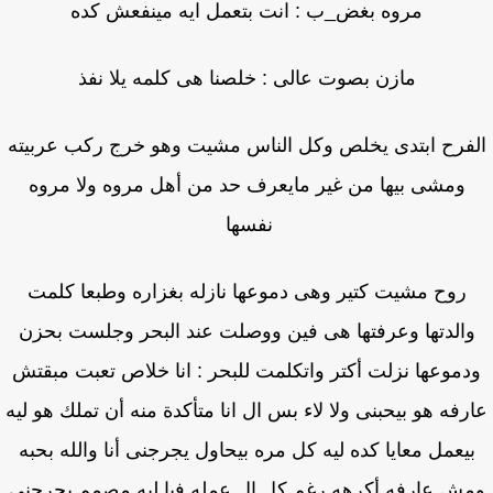
مروه بغض_ب : انت بتعمل ايه مينفعش كده
مازن بصوت عالى : خلصنا هى كلمه يلا نفذ
فرح ابتدى يخلص وكل الناس مشيت وهو خرج ركب عربيته
ومشى بيها من غير مايعرف حد من أهل مروه ولا مروه
نفسها
روح مشيت كتير وهى دموعها نازله بغزاره وطبعا كلمت
الدتها وعرفتها هى فين ووصلت عند البحر وجلست بحزن
دموعها نزلت أكتر واتكلمت للبحر : انا خلاص تعبت مبقتش
رفه هو بيحبنى ولا لاء بس ال انا متأكدة منه أن تملك هو ليه
يعمل معايا كده ليه كل مره بيحاول يجرجنى أنا والله بحبه
ش عارفه أكرهه رغم كل ال عمله فيا ليه مصمم يجرجنى