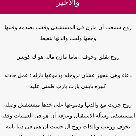
والأخير
وح سمعت أن مازن فى المستشفى وقفت بصدمه وقلبها
وجعها ولقت والدتها بتعيط
روح بقلق وخوف : ماما مازن ماله هو ك كويس
عاء وهى بتجهز عشان تروحله ودموعها نازله : عمل حادثه
كبيره يابنتى يارب يارب طمني عليه
وح جريت مع والدتها ودموعها على خدها مبتنشفش وصله
مستشفى وسأله الاستقبال وعرفه أن هو فى العمليات وقفه
بخوف ورعب وبالذات روح ال حست ان هى فى دنيا تانيه