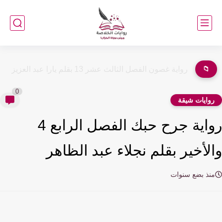
📁
رواية غصون الفصل الثالث عشر 13 بقلم يارا عبد العزيز
0
وايات شيقة
رواية جرح حبك الفصل الرابع 4
لأخير بقلم نجلاء عبد الظاهر
نذ بضع سنوات