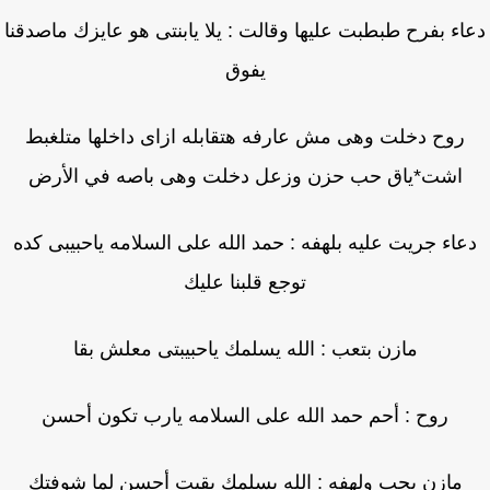
اء بفرح طبطبت عليها وقالت : يلا يابنتى هو عايزك ماصدقنا
يفوق
روح دخلت وهى مش عارفه هتقابله ازاى داخلها متلغبط
اشت*ياق حب حزن وزعل دخلت وهى باصه في الأرض
عاء جريت عليه بلهفه : حمد الله على السلامه ياحبيبى كده
توجع قلبنا عليك
مازن بتعب : الله يسلمك ياحبيبتى معلش بقا
روح : أحم حمد الله على السلامه يارب تكون أحسن
مازن بحب ولهفه : الله يسلمك بقيت أحسن لما شوفتك