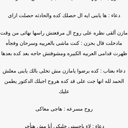
دعاء : ها يابنى ايه ال حصلك كده والحادثه حصلت ازاى
زن ألقى نظره على روح ال مرفعتش راسها نهائى من وقت
مادخلت قال بحزن : كنت ماشى بالعربيه وسرحان وفجأه
رت قدامى العربيه الكبيره ومشوفتش حاجه بعد كده بعدها
اء بعتاب : كده برضوا يامازن مش تخلى بالك يابنى معلش
لحمد لله انها جت على قد كده هروح اجبلك الدكتور يطمن
عليك
روح مسرعه : هاجى معاكى
دعاء : لاء ياحبيبتى خليكى أنا مش هتأخر