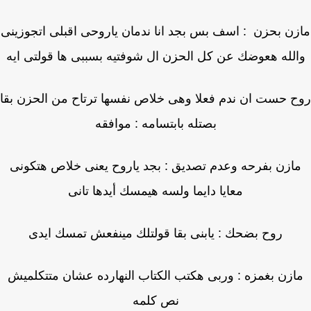
ن بحزن : اسف بس بجد انا ندمان ياروحى اقبلى اتجوزينى
لله هعوضك عن كل الحزن ال شوفتيه بسببى ها قولتى ايه
 حست ان ندم فعلا وهى خلاص نفسها ترتاح من الحزن بقا
بصتله بابتسامه : موافقه
ازن بفرحه وعدم تصديق : بجد ياروح يعنى خلاص هتكونى
معايا دايما ولسه هيمسك أيدها تانى
روح بضحك : يابنى بقا قولتلك مينفعش تمسك ايدى
ازن بغمزه : وربى هكتب الكتاب النهارده عشان متتكلميش
نص كلمه