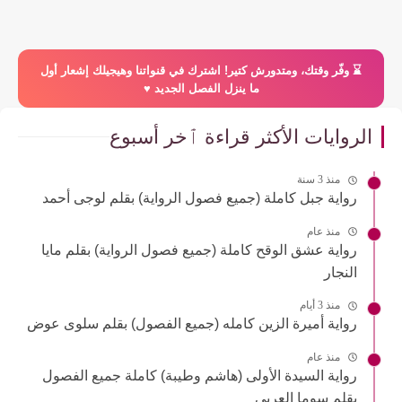
⌛️ وفّر وقتك، ومتدورش كتير! اشترك في قنواتنا وهيجيلك إشعار أول
ما ينزل الفصل الجديد ♥️
الروايات الأكثر قراءة ٱخر أسبوع
منذ 3 سنة
رواية جبل كاملة (جميع فصول الرواية) بقلم لوجى أحمد
منذ عام
رواية عشق الوقح كاملة (جميع فصول الرواية) بقلم مايا
النجار
منذ 3 أيام
رواية أميرة الزين كامله (جميع الفصول) بقلم سلوى عوض
منذ عام
رواية السيدة الأولى (هاشم وطيبة) كاملة جميع الفصول
بقلم سوما العربي