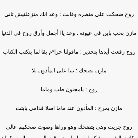
وح ضحكت علي منظره وقالت : وعد انك متزعلنيش تانى
زن بحب باين فى عيونه : وعد ياا أجمل وأرق روح فى الدنيا
ح رفعت أيدها بتحذير : ماقولنا حرا*م بقا لما يتكتب الكتاب
مازن بضحك : بينا على المأذون يلا
روح : يامجنون طب وماما
مازن بمرح : المأذون عند ماما اصلا قدامى يابتت
روح جريت وهى بتضحك وهو وراها وصوت ضحكهم عالى