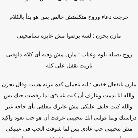
خرجت دعاء وروح متكلمتش خالص بس هو بدأ بالكلام
مازن بحزن : لسه برضوا مش عايزه تسامحينى
روح بصتله بلوم وعتاب : مازن مش وقته أى كلام دلوقتى
ياريت نقفل على كله
زن بانفعال خفيف : ليه بتعملى كده نبرته هديت وقال بحزن
الله انا ندمت وعارف أن كنت غب*ى لما رفضت حبك بس
والله كنت خايف عليكى مش عايزك تتعلقى بأى حاجه غير
استك ولما قولتى انك بتحبينى عرفت أن هو حب تعود واكيد
مش بتحبينى حب عادى بس لما شوفت الحب فى عينيكى