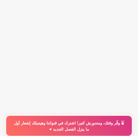
⌛️ وفّر وقتك، ومتدورش كتير! اشترك في قنواتنا وهيجيلك إشعار أول
ما ينزل الفصل الجديد ♥️