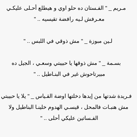
مـريم _ " الفـستان ده حلو اوي و هيطلع أحـلى عليكـي
معـرفش لـيه رافضة تقيسيه .. "
لـين مبوزة _ " مش ذوقي في اللبس .. "
بسـمة _ " مش ذوقها يا حبيبتي وسعـي ، الجيل ده
مبيرتاحوش غير في البنـاطيل .. "
يدة شدتها من إيدها دخلتها اوضة القـياس _ " يلا يا حبيبتي
مش هنبـات فالمحل ، قيسـي الهدوم خلينـا البناطيل ولا
الفـساتين عليكي أحلى .. "