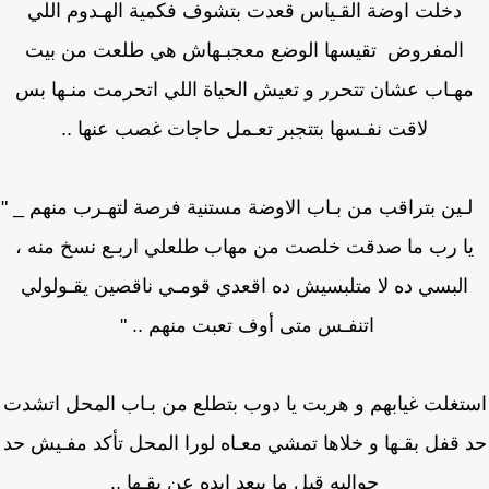
دخلت اوضة القـياس قعدت بتشوف فكمية الهـدوم اللي
المفروض تقيسها الوضع معجبـهاش هي طلعت من بيت
هـاب عشان تتحرر و تعيش الحياة اللي اتحرمت منـها بس
لاقت نفـسها بتتجبر تعـمل حاجات غصب عنها ..
ن بتراقب من بـاب الاوضة مستنية فرصة لتهـرب منهم _ "
ا رب ما صدقت خلصت من مهاب طلعلي اربـع نسخ منه ،
البسي ده لا متلبسيش ده اقعدي قومـي ناقصين يقـولولي
اتنفـس متى أوف تعبت منهم .. "
تغلت غيابهم و هربت يا دوب بتطلع من بـاب المحل اتشدت
 قفل بقـها و خلاها تمشي معـاه لورا المحل تأكد مفـيش حد
حواليه قبل ما يبعد إيده عن بقـها ..