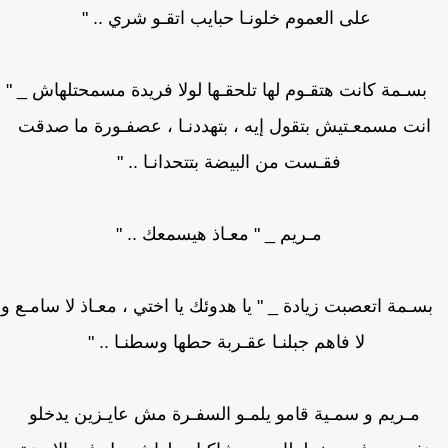
على العموم خلونـا حبايب اتقـو شري .. "
ـمة كانت هتقـوم لها تلحقـها لولا فريدة مسمحتلهاش _ "
نت مسمعـتيش بتقول إيه ، بتهددنـا ، عصفـورة ما صدقت
فقـست من البيضة بتتحدانـا .. "
مـريم _ " معـاذ هيسمعك .. "
مة اتعصبت زيادة _ " يا هدوئك يا اختي ، معـاذ لا سامـع و
لا فاهم جبلنـا عقـربة حطها وسطنـا .. "
مـريم و سمـية قامو يلمـو السفـرة مش عايـزين يدخلو