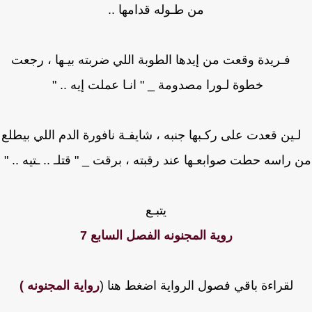
من طـوله قدامها ..
ـريدة وقعت من إيدها الطوبة اللي ضربته بيـها ، رجعت
خطوة لـورا مصدومة _ " انـا عملت إيه .. "
ن قعدت على ركـبها جنبه ، شايفـة نافورة الدم اللي بيطلع
راسه حطت صوابعـها عند رقبته ، برقت _ " قتلـ .. ـتيه .. "
يتبـع
روية المجنونه الفصل السابع 7
لقراءة باقي فصول الرواية اضغط هنا (
رواية المجنونه )