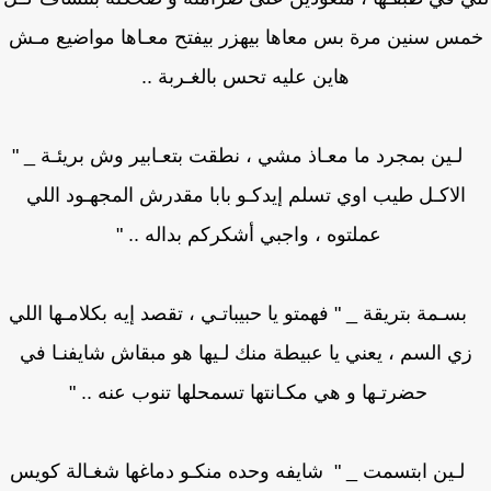
س سنين مرة بس معاها بيهزر بيفتح معـاها مواضيع مـش
هاين عليه تحس بالغـربة ..
ـين بمجرد ما معـاذ مشي ، نطقت بتعـابير وش بريئـة _ "
الاكـل طيب اوي تسلم إيدكـو بابا مقدرش المجهـود اللي
عملتوه ، واجبي أشكركم بداله .. "
ـمة بتريقة _ " فهمتو يا حبيباتـي ، تقصد إيه بكلامـها اللي
ي السم ، يعني يا عبيطة منك لـيها هو مبقاش شايفنـا في
حضرتـها و هي مكـانتها تسمحلها تنوب عنه .. "
ين ابتسمت _ " شايفه وحده منكـو دماغها شغـالة كويس