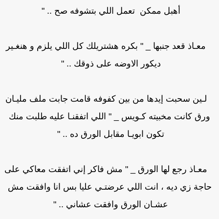
أهبل ممكن تعمل اللي بتشوفه صح .. "
عـاذ قعد جنبها _ " بكره هشتريلك كل اللي يلزم و هنغـير
ديكور الاوضه على ذوقك .. "
ـين سحبت إيدها من بين كفوفه قامت جابت ملف مليـان
ورق كانت مخبيته كـويس _ " اللي اتفقنـا عليه طلبت منك
تكون ابويـا مقابل الورق ده .. "
ـاذ رجع لها الورق _ " مش فاكر إني اتفقت معاكي على
اجة زي ديه ، انت اللي عرضتـي عليا بس انا وافقت مش
عشـان الورق وافقت عشاني .. "