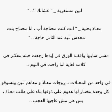
لـين مستغربة _ " عشانك ؟.. "
معـاذ بحنية _ " انت كنت محتاجة أب ، انا محتـاج بنت
محدش لـيه عند الثاني حاجة .. "
شي سابـها واقفـة الورق في إيدها رجعت خبته بتفكـر في
كلامه لغاية اما راحت في النوم ..
 واحد من المحـلات .. زوجات معـاذ و معاهم لـين بيتسوقو
ل وحدة بتختـار لها هدوم على ذوقها بناء على طلب معـاذ ،
بس هي مش عاجبها العجب ..