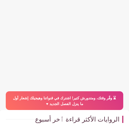
⌛️ وفّر وقتك، ومتدورش كتير! اشترك في قنواتنا وهيجيلك إشعار أول
ما ينزل الفصل الجديد ♥️
الروايات الأكثر قراءة ٱخر أسبوع