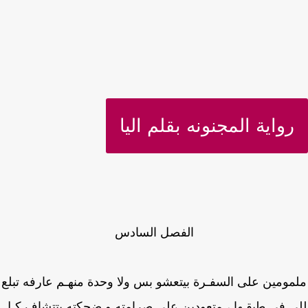
رواية المجنونه بقلم اليا
الفصل السادس
مومين على السفـرة بيتعشو بس ولا وحدة منهـم عارفه تبلع
ي في طبقـها ، متعودين على صرامته و ضحكته بتتشاف كـل