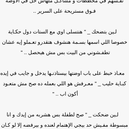
نفـسهم في مخططات و مشاكـل ملهاش حل في الاوضة
فـوق مستريحة على السرير ..
لـين بتضحك _ " هنتسلى اوي مع الستات دول حكـاية
وصا اللي اسمها بسـمة هنشوف هتقدرو تعـملو إيه عشان
تطفـشوني من البيت بس مش هيحصل .. "
اذ خبط على باب اوضتها بيستاذنـها يدخل و جايب في إيده
ـاية حليب _ " معـرفش هو اللي بعمله ده صح مش متعـود
أكون اب .. "
لـين ضحكت _ " صح لطفلة بس هشربه من إيدك و انا
سوطة مفـيش حد بيجي الإهتمام لعنده و بيرفضه إلا لو كـان