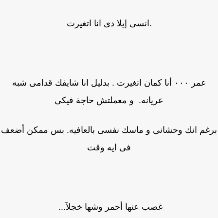
.انسى إيلا دى انا اتغيرت
عمر ٠٠٠ أنا كمان اتغيرت . بدليل انا شايفك قدامى شبه
عريانه. و معملتش حاجة فيكى
غم انك وحشانى و ماسك نفسى بالعافيه. بس ممكن أضعف
فى ايه وقت
غصب عنها أحمر وشها خجلآ...