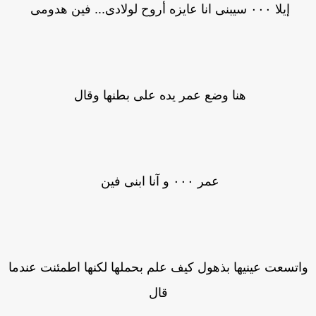
إيلا ٠٠٠ سيبنى انا عايزه أروح لولادى... فين هدومى
هنا وضع عمر يده على بطنها وقال
عمر ٠٠٠ و آنا ابنى فين
اتسعت عينيها بذهول كيف علم بحملها لكنها اطمئنت عندما
قال