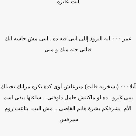
انت عايزه
عمر ٠٠٠ ايه البرود إللى انتى فيه ده . انتى مش حاسه انك
قتلتى حته منك و منى
آيلا٠٠٠ (بسخريه قالت) متزعلش أوى كده بكره مراتك تجيبلك
يبى غيرو.. ده لو ماكنتش حامل دلوقتى .. ساعتها يبقى اسم
لأم يشرفكم بشرة هانم القاضى .. مش البت بتاعت روم
سيرفس