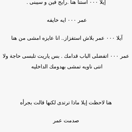
إيلا ٠٠٠ استنا هنا .رايح فين و سيبنى .
عمر ٠٠٠ ايه خايفه
آيلا ٠٠٠ عمر بلاش استفزاز.. انا عايزه امشى من هنا
عمر ٠٠٠ اتفضلى الباب قدامك . بس ياريت تلبسى حاجة ولا
انتى ناويه تمشى بهدومك الداخليه
هنا لاحظت إيلا ماذا ترتدى لكنها قالت بجرأه
صدمت عمر