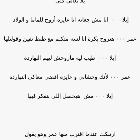
يلا تعالى كلى
إيلا ٠٠٠ انا مش جعانه انا عايزه أروح للماما و الولاد
روح بكرة انا لسه متكلم مع طنط نفين وقولتلها
إيلا ٠٠٠ طيب ليه ماروحش ليهم النهاردة
عمر ٠٠٠ لأنك وحشانى و عايزه اقضى معاكى النهاردة
إيلا ٠٠٠ مش هيحصل إللى بتفكر فيها
ارتبكت عندما اقترب منها عمر وهو يقول