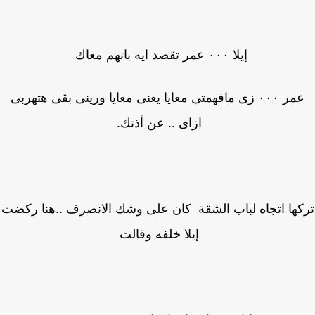
إيلا ٠٠٠ عمر تقصد ايه بانهم معاك
عمر ٠٠٠ زى مافهمتى معايا يعنى معايا ورينى بقى هتهربى
ازاى .. عن أذنك.
كها اتجاه لباب الشقة كان على وشك الانصرف ..هنا ركضت
إيلا خلفه وقالت