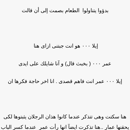
بدؤوا يتناولوا الطعام بصمت إلى أن قالت
إيلا ٠٠٠ هو انت جبتنى ازاى هنا
عمر ٠٠٠ ( بخبث قال) و آنا شايلك على ايدى
إيلا ٠٠٠ عمر انت فاهم قصدى . انا اخر حاجة فكرها ان
نا سكتت وهى تتذكر عندما كانوا هذان الرجلان يثبتوها لكى
قنها عمار ..هنا تذكرت ايضآ انها رأت عمر عندما كسر الباب