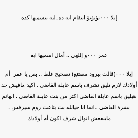
إيلا ٠٠٠تؤتؤتؤ انتقام ايه ده..ليه بتسميها كده
عمر ٠٠٠و إللهى .. أمال اسميها ايه
إيلا ٠٠٠(قالت ببرود مصتنع) تصحيح غلط .. بص يا عمر أم
لادك لازم تليق تشرف باسم عايلة القاضى . اكيد مافيش حد
ليق باسم عايلة القاضى اكتر من بنت عايلة القاضى . الهانم
بشرة القاضى ..انما انا حيالله بت بتاعت روم سيرفس .
ماينفعش انوال شرف اكون أم أولادك