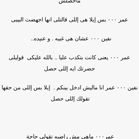
ماحصلش
عمر ٠٠٠ بس إيلا هى إللى قالتلى انها اجهضت البيبى
نفين ٠٠٠ عشان هى غبيه . و عنيده..
عمر ٠٠٠ يعنى كانت بتكدب عليا .. بالله عليكى قوليلى
حضرتك ايه إللى حصل
نفين ٠٠٠ عمر انا ماليش ادخل بينكم . إيلا بس إللى من حقها
تقولك إللى حصل
عمر٠٠٠ ماهى مش راضيه تقولى حاجة