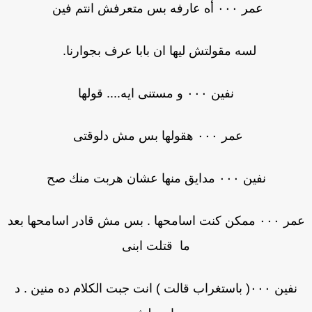
عمر ٠٠٠ أه عارفه بس متعرفش انتم فين
لسه مقولتش ليها ان بابا عرف بجوارنا.
نفين ٠٠٠ و مستنى ايه.... قولها
عمر ٠٠٠ هقولها بس مش دلوقتى
نفين ٠٠٠ مدايق منها عشان هربت منك صح
عمر ٠٠٠ ممكن كنت اسامحها . بس مش قادر اسامحها بعد
ما قتلت ابنى
نفين ٠٠٠( باستغراب قالت ) انت جبت الكلام ده منين . د