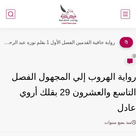
📁
رواية صعود إمرأة كامله ( جميع الفصول ) بقلم أيه...
اية الهروب إلي المجهول الفصل
التاسع والعشرون 29 بقلك أروي
دل
نذ بضع سنوات