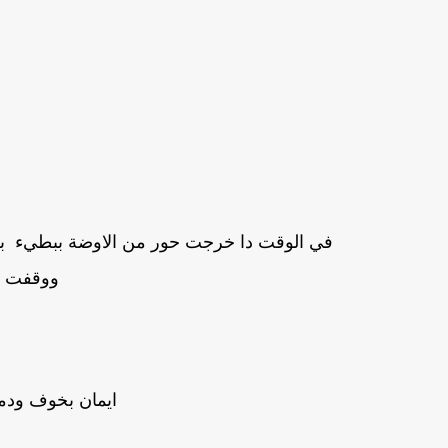
في الوقت دا خرجت حور من الاوضة ببطيء بع
ووقفت ف
ايمان بخوف ودموع