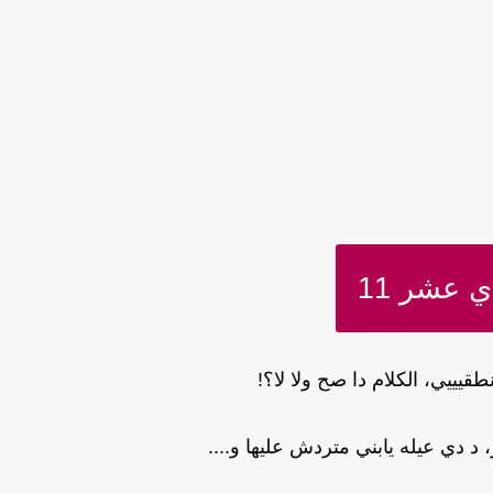
 عشر 11
يييي، الكلام دا صح ولا لا؟!
 دي عيله يابني متردش عليها و....