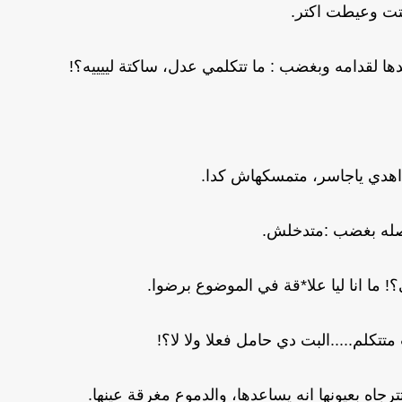
ت وعيطت اكتر.
لقدامه وبغضب : ما تتكلمي عدل، ساكتة لييييه؟!
هدي ياجاسر، متمسكهاش كدا.
له بغضب :متدخلش.
ما انا ليا علا*قة في الموضوع برضوا.
كلم.....البت دي حامل فعلا ولا لا؟!
جاه بعيونها انه يساعدها، والدموع مغرقة عينها.