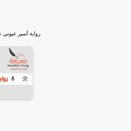
رواية أسير عيوني ع