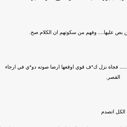
ص عليها.... وفهم من سكوتهم ان الكلام صح.
... فجاة نزل ك*ف قوي اوقعها ارضا صوته دو*ي في ارجاء
القصر.
الكل اتصدم