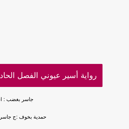
رواية أسير عيوني الفصل الحادي
جاسر بغضب : انطق
حمدية بخوف :ج جاسر، د