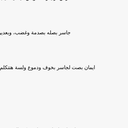
جاسر بصله بصدمة وغضب، وبعدين ب
ايمان بصت لجاسر بخوف ودموع ولسة هتتكلم..