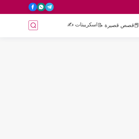
اسكريبتات ✍️
📕
قصص قصيرة 📝