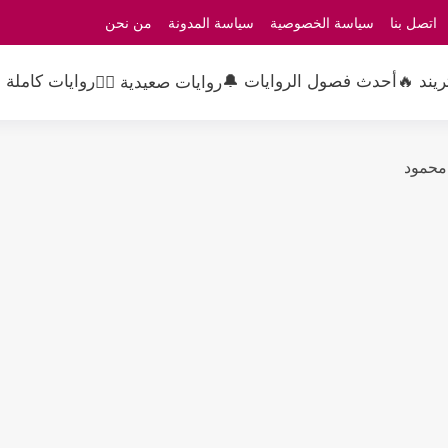
اتصل بنا
سياسة الخصوصية
سياسة المدونة
من نحن
ريند 🔥
أحدث فصول الروايات 🔔
روايات كاملة 
روايات صعيدية 👳‍♂️