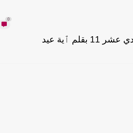
0
قلم ٱية عيد