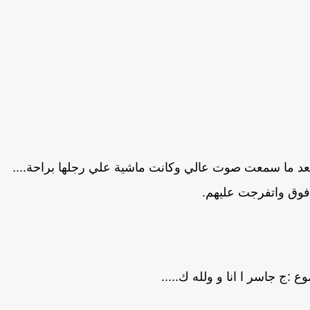
د ما سمعت صوت عالي وكانت ماشية علي رجلها براحة....
وق واتفرجت عليهم.
 :ج جاسر ا انا و ولله ك.....