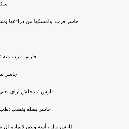
سكت
جاسر قرب وامسكها من ذرا*عها وشدها 
فارس قرب منه :ا
جاسر بص
فارس :مدخلش ازاي يعني؟! 
جاسر بصله بغضب :طب متت
فارس نزل رأسه وبص لايمان، ال بتتر