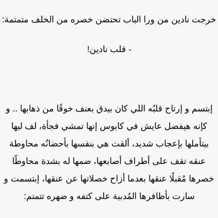
جت نادين من ورا الباب تحتضن خصره من الخلف متمتمة:
- قلب نادين!
بتسم و إرتاح قلبُه اللي كان بيدق بعنف خوفًا من ذهابها .. و
كإنه هيفضل عايش في كابوس إنها تمشي فجأة، لف ليها
بيتأملها بإعجاب شديد، ألقت هي بنفسها بأحضانُه محاوطة
عنقه تقف على أطراف أصابعها، ضمها له بشدة محاوطًا
رها مُقبلًا عنقها بعدما أزاح خصلاتها عن عنقها، إبتسمت و
سارت بأظافرها المُدببة على كتفه و ضهره تتمتم: