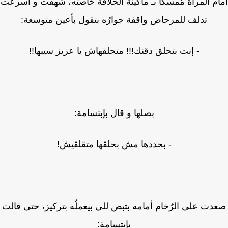
م المرآة مُمسكًا بـ ماكينة الحلاقة خاصته، شهقت و أسرعت
تدلف للمرحاض واقفة جوارُه بتقول بأعين متوسعة:
- إنت بتحلق دقنك!!! متحلقهاش يا عزيز سيبها!!
بصلها و قال بإبتسامة:
- بحددها مش بحلقها متقلقيش!
دت على الرُخام أمامه بتبص للي بيعملُه بتركيز، حتى قالت
بإبتسامة: