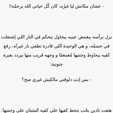
- عشان مكانش ليا غيرُه، كان كُل حياتي الله يرحمُه!!
ل برأسه بيغمض عينيه بيحاول يتحكم في النار اللي إشتعلت
ي جسمُه، و هي الوحيدة اللي قادرة تطفي نار غيرتُه، رفع
فيه بيحاوط وجنتيها مُغمغمًا و وجهه قريب منها بيردد بغيرة
جنونية:
- بس إنتِ دلوقتي مالكيش غيري صح؟
فت نادين بحُب بتحط كفيها على كفيه المثبتان على وجنتيها: