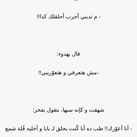
- م تديني أجرب أحلقلك كدا!!
قال بهدوء:
-مش هتعرفي و هتعوّريني!!
شهقت و كإنه سبها، بتقول بفخر:
 أنا أعوّرك!! طب ده أنا كُنت بحلق لـ بابا و أخليه فُلة شمع