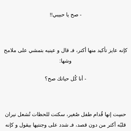
- صح يا حبيبي!!
إنه عايز تأكيد منها أكتر، فـ قال و عينيه بتمشي على ملامح
وشها:
- أنا كُل حياتك صح؟
سِت إنها قُدام طفل صُغير، سكتت للحظات تُشعل نيران
لبُه أكتر من دون قصد، فـ شدد على وجنتيها بيقول و كإنه