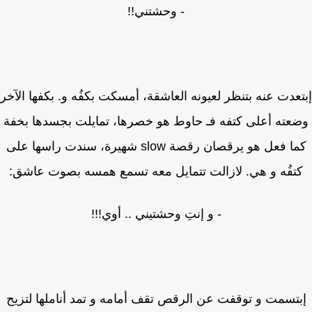
- وحشتني!!
عدت عنه بتنظر لعيونه العاشقة، أمسكت بكفُه و. بكفها الآخر
عته أعلى كتفه فـ حاوط هو خصرها، تمايلت بجسدها بخفة
كما فعل هو يرقصان رقصة slow شهيرة، سندت راسها على
تفُه و هي. لازالت تتمايل معه تسمع همسه بصوت عاشق:
- و إنتِ وحشتيني .. أوي!!!
تسمت و توقفت عن الرقص تقف أمامه و تمد أناملها لتزيح