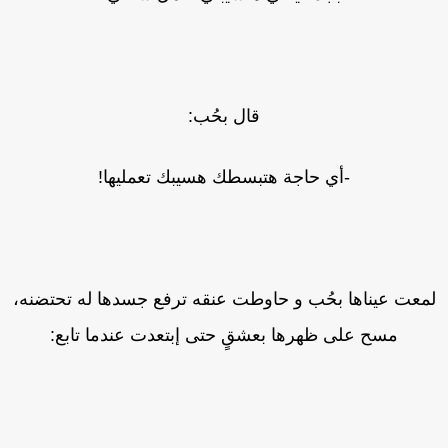
قال بحُب:
-أي حاجة هتبسطك هسيبك تعمليها!
معت عيناها بحُب و حاوطت عنقه ترفع جسدها له تحتضنه،
مسح على ظهرها بعشقٍ حتى إبتعدت عندما تابع: