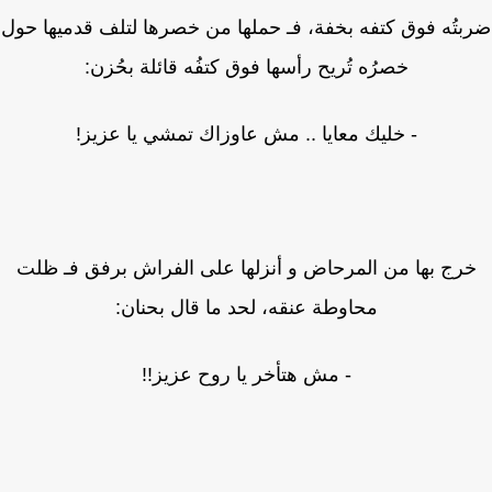
تُه فوق كتفه بخفة، فـ حملها من خصرها لتلف قدميها حول
خصرُه تُريح رأسها فوق كتفُه قائلة بحُزن:
- خليك معايا .. مش عاوزاك تمشي يا عزيز!
رج بها من المرحاض و أنزلها على الفراش برفق فـ ظلت
محاوطة عنقه، لحد ما قال بحنان:
- مش هتأخر يا روح عزيز!!