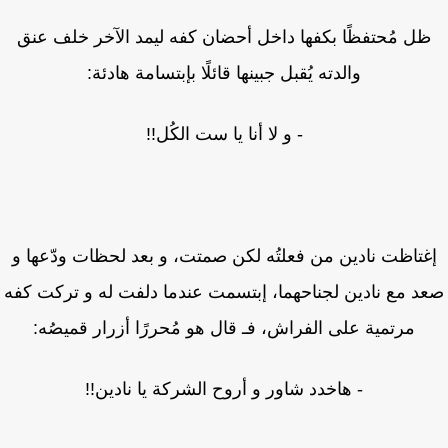
ل مُحتفظًا بكفها داخل أحضان كفه ليمد الآخر خلف عنق
والدته يُقبل جبينها قائلًا بإبتسامة هادئة:
- و لا أنا يا ست الكُل!!
غتاظت نادين من فعلتُه لكن صمتت، و بعد لحظات ودّعها و
د مع نادين لجناحهما، إبتسمت عندما دلفت له و تركت كفه
مرتمية على الفراش، فـ قال هو مُحررًا أزرار قميصُه:
- هاخدد شاور و أروح الشركة يا نادين!!