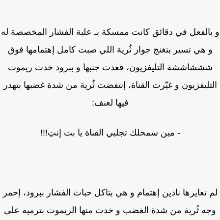
الفعل في دقائق كانت ممسكة بـ علبة الفشار المخصصة له
 هي تسير بتغنج جوار ثُرية اللي صبت كامل إهتمامها فوق
ششاششة التليفزيون، قعدت جنبها و ببرود خدت ريموت
تليفزيون و غيّرت القناة، إنتفضت ثُرية من شدة غضبها بتهدر
فيها لعنف:
- مين سمحلك تجلبي القناة يا بت إنتِ!!!
 تعايرها نادين إهتمام و هي بتاكل حبات الفشار ببرود، إحمر
ه ثُرية من شدة الغضب و خدت منها الريموت بترميه على