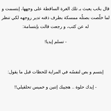
ل بحُب يعبث بـ تلك الغرة الساقطة على وجهها، إبتسمت و
ا خلّصت بصتلُه ممسكة بطرف ذقنه تدير روجهه لكي تنظر
له عن كثب، و رجعت قالت بإبتسامة:
- تسلم إيديا!
إبتسم و بص لنفسُه في المراية للحظات قبل ما يقول:
- إيدك حلوة .. هجيبك إتنين و خميس تحلقيلي!!