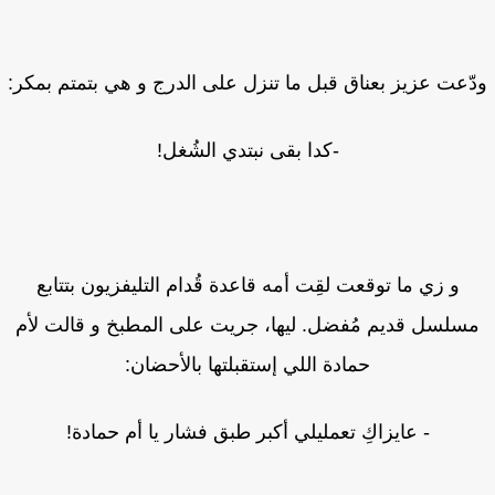
ّعت عزيز بعناق قبل ما تنزل على الدرج و هي بتمتم بمكر:
-كدا بقى نبتدي الشُغل!
و زي ما توقعت لقِت أمه قاعدة قُدام التليفزيون بتتابع
سلسل قديم مُفضل. ليها، جريت على المطبخ و قالت لأم
حمادة اللي إستقبلتها بالأحضان:
- عايزاكِ تعمليلي أكبر طبق فشار يا أم حمادة!