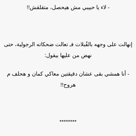
- لاء يا حبيبي مش هيحصل، متقلقش!!
نهالت على وجهه بالقُبلات فـ تعالت ضحكاته الرجولية، حتى
نهض من عليها بيقول:
- أنا همشي بقى عشان دقيقتين معاكي كمان و هحلف م
هروح!!
********