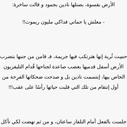
الأرض بقسوة، بصتلها نادين بجمود و قالت ساخرة:
- معلش يا حماتي فداكي مليون ريموت!!
ت ثُرية إنها هترتكب فيها جريمة، فـ قامن من جنبها بتضرب
لأرض أسفل قدميها بغضب صاعدة لجناحها قُدام التليفزيون
خاص بيها، إبتسمت نادين بل و صدحت ضحكاتها الفرِحة من
أول إنتقام من تلك التي قلبت حياتها رأسًا على عقب!!!
ست بالفعل أمام التلفاز ساعتان، و من ثم نهضت لكي تأكل