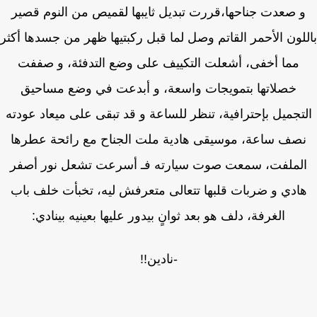
 صعدت جناحها،قررت تبديل ثايبها لقميص من النوم قصير
لون الأحمر القاتم وصل لما قبل ركبتيها ظهر من جسدها أكثر
مما أخفى، أشعلت التكييف على وضع التدفئة، و صففت
خصلاتها بتمويجات واسعة، و أبدعت في وضع مساحيق
تجميل بإحترافية، تنظر للساعة و قد تبقى على ميعاد عودته
صف ساعة، موسيقى هادية ملت الجناح مع رائحة عطرها
لملفت، سمعت صوت سيارته فـ أسرعت تشعل نور أصفر
ادي و ضربات قلبها تتعالى متعرفش ليه، تخبأت خلف باب
الغرفة، دلف هو بعد ثوانٍ بيدور عليها بعينيه بينادي:
-نادين!!