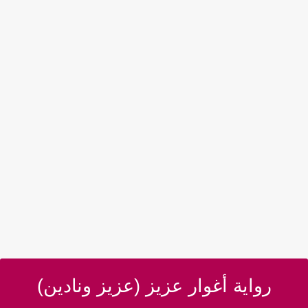
رواية أغوار عزيز (عزيز ونادين)