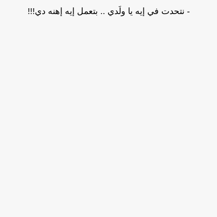
- نتحدت في إيه يا ولَدي .. بتعمل إيه إهنه دي!!!