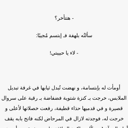
- هتتأخر؟
سألتُه بلهفة فـ إبتسم مُجيبًا:
- لاء يا حبيبتي!
أومأت له بإبتسامة، و نهضت تُبدل ثيابها في غرفة تبديل
ملابس، خرجت بـ كنزة شتوية فضفاضة بـ رقبة على سروال
قصيرة و في قدميها حذاء قطيفة، رفعت خصلاتها لأعلى و
رجت له، فوجدته لازال في المرحاض لكنه فاتح بابه يقف