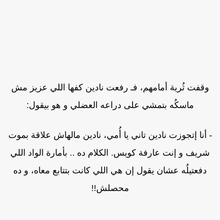
وقفت ثُرية أمامهم، فـ رفعت نادين كفها اللي عزيز مش
ماسكُه بتمشي على دراعه العضلي و هو بيقول:
 أنا إتجوزت نادين تاني يا أُمي، نادين مالهاش علاقة بموت
شريف و إنت عارفة كويس. الكلام ده .. بأمارة الواد اللي
دفعتيلُه عشان يقول إن هي اللي كانت بتتابع معاه، و ده
محصلش!!