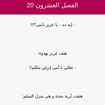
الفصل العشرون 20
- إيه ده .. يا عزيز يابني؟!!!
هتف عزيز بهدوء:
- تعالي يا أمي إنزلي نتكلم!!
هتفت ثُرية بحدة و هي بتنزل السلم: