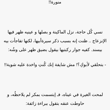
منورة!!
نسي كُل حاجة، نزل الماكينة و بصلها و عينيه ظهر فيها
لإنزعاج .. ظنت إنه بسبب ذكر سيرةأبيها، لكنها تفاجأت بيه
بيسند. كفيه جوار ركبتيها بيقول بضيق ظهر على وشُه:
 بتحلقي لأبوكِ؟! مش شايفة إنك كُنتِ واخدة عليه شوية!!
لمحت الغيرة في عيناه، فـ إبتسمت بمكر لم يلاحظُه، و
حاوطت عنقه بتقول ببراءة زائفة: