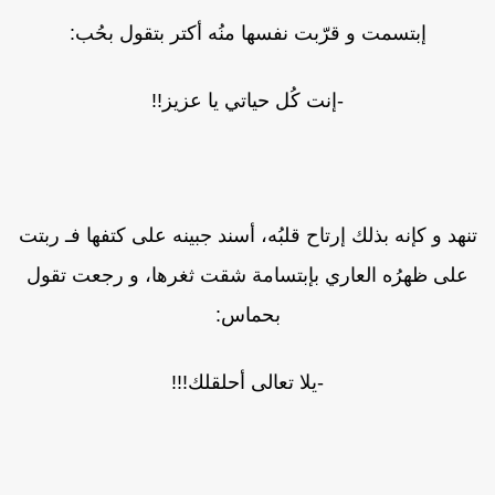
إبتسمت و قرّبت نفسها منُه أكتر بتقول بحُب:
-إنت كُل حياتي يا عزيز!!
نهد و كإنه بذلك إرتاح قلبُه، أسند جبينه على كتفها فـ ربتت
على ظهرُه العاري بإبتسامة شقت ثغرها، و رجعت تقول
بحماس:
-يلا تعالى أحلقلك!!!