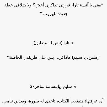
"يعني يا آنسة تارا، قررتي تذاكري أخيرًا؟ ولا هتلاقي خطة
جديدة للهروب؟"
🔹 تارا (تبص له بتضايق):
"اِطمن، يا سليم! هاذاكر… بس على طريقتي الخاصة!"
🔹 سليم (بابتسامة ساخرة):
ه، عرفتها! هتفتحي الكتاب، تاخدي له صورة، وبعدين تنامي،