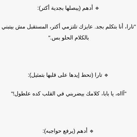
🔹 أدهم (يبصلها بجدية أكتر):
ارا، أنا بتكلم بجد. عايزك تلتزمي أكتر، المستقبل مش بيتبني
بالكلام الحلو بس."
🔹 تارا (تحط إيدها على قلبها بتمثيل):
"آااه، يا بابا، كلامك بيضربني في القلب كده علطول!"
🔹 أدهم (يرفع حواجبه):