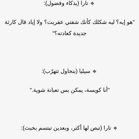
🔹 تارا (بذكاء وفضول):
هو إيه؟ ليه شكلك كأنك شفتي عفريت؟ ولا إياد قال كارثة
جديدة كعادته؟"
🔹 سيليا (بتحاول تتهرّب):
"أنا كويسة، يمكن بس تعبانة شوية."
🔹 تارا (تبص لها أكتر، وبعدين تبتسم بخبث):