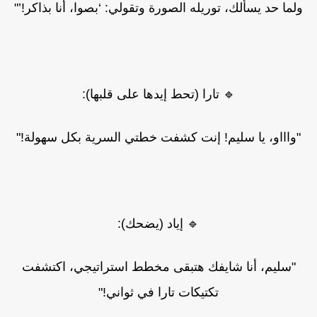
ولما حد يسألك، توريله الصورة وتقولي: ‘بصوا، أنا بذاكر!’"
🔹 تارا (تحط إيدها على قلبها):
"واااو، يا سليم! إنت كشفت خطتي السرية بكل سهولة!"
🔹 إياد (يضحك):
"سليم، أنا شايفك هتبقى مخطط استراتيجي، اكتشفت
تكتيكات تارا في ثواني!"