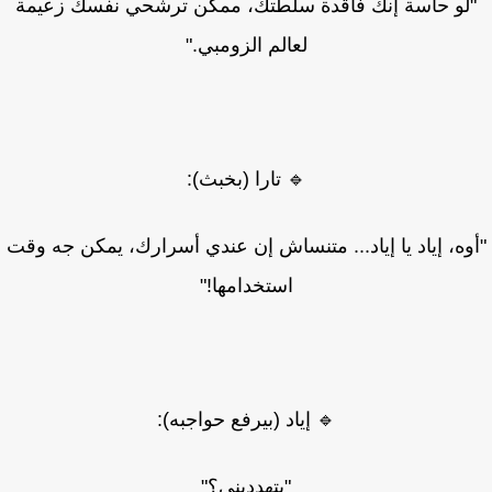
لو حاسة إنك فاقدة سلطتك، ممكن ترشحي نفسك زعيمة
لعالم الزومبي."
🔹 تارا (بخبث):
وه، إياد يا إياد... متنساش إن عندي أسرارك، يمكن جه وقت
استخدامها!"
🔹 إياد (بيرفع حواجبه):
"بتهدديني؟"