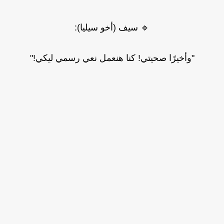
🔹 سيف (أخو سيليا):
"وأخيرًا صحيتي! كنا هنعمل نعي رسمي ليكي!"