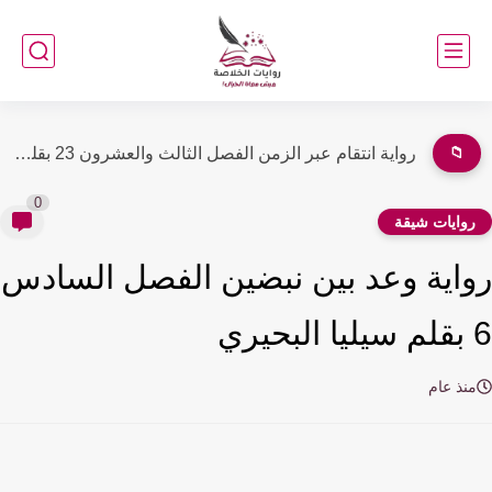
📁
رواية انتقام انثي الفصل الخامس عشر 15 بقلم رشا منصور
0
وايات شيقة
اية وعد بين نبضين الفصل السادس
نذ عام