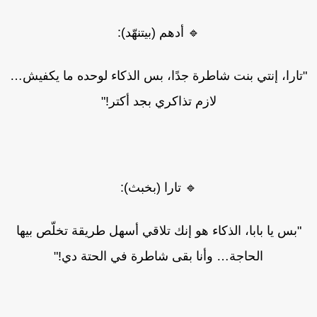
🔹 أدهم (بيتنهّد):
تارا، إنتي بنت شاطرة جدًا، بس الذكاء لوحده ما يكفيش…
لازم تذاكري بجد أكتر!"
🔹 تارا (بخبث):
"بس يا بابا، الذكاء هو إنك تلاقي أسهل طريقة تخلّص بيها
الحاجة… وأنا بقى شاطرة في الحتة دي!"