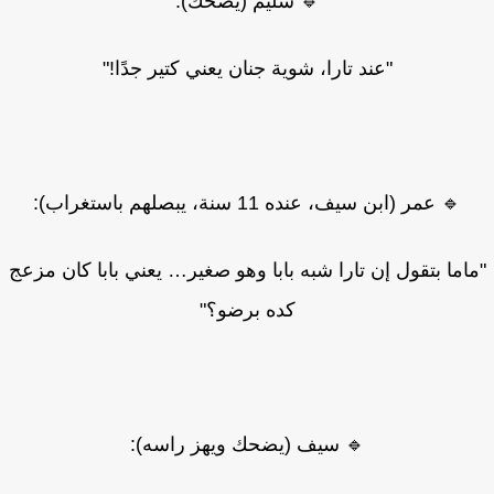
🔹 سليم (يضحك):
"عند تارا، شوية جنان يعني كتير جدًا!"
🔹 عمر (ابن سيف، عنده 11 سنة، يبصلهم باستغراب):
اما بتقول إن تارا شبه بابا وهو صغير… يعني بابا كان مزعج
كده برضو؟"
🔹 سيف (يضحك ويهز راسه):