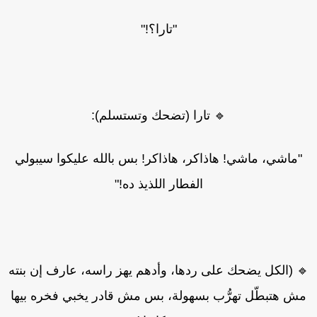
"تارا؟!"
🔹 تارا (تضحك وتستسلم):
"ماشي، ماشي! هاذاكر، هاذاكر! بس بالله عليكوا سيبولي
الفطار اللذيذ ده!"
 (الكل يضحك على ردها، وأدهم يهز راسه، عارف إن بنته
ش هتبطّل تهرُّب بسهولة، بس مش قادر يخبي فخره بيها