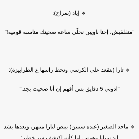
🔹 إياد (بمزاح):
متقلقيش، إحنا ناويين نخلّي ساعة صحيتك مناسبة قومية!"
🔹 تارا (بتقعد على الكرسي وتحط راسها ع الطرابيزة):
"ادوني 5 دقايق بس أفهم إن أنا صحيت بجد."
 ماجد الصغير (عنده سنتين) بيبص لتارا منبهر، وبعدها يشد
إيد سيليا وهمس لها كأنه اكتشف سر خطير: