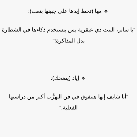
🔹 مها (تحط إيدها على جبينها بتعب):
ا ساتر، البنت دي عبقرية بس بتستخدم ذكاءها في الشطارة
بدل المذاكرة!"
🔹 إياد (يضحك):
"أنا شايف إنها هتتفوق في فن التهرُّب أكتر من دراستها
الفعلية."