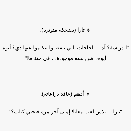
🔹 تارا (بضحكة متوترة):
لدراسة؟ آه… الحاجات اللي بتفضلوا تتكلموا عنها دي؟ أيوه
أيوه، أظن لسه موجودة… في حتة ما!"
🔹 أدهم (عاقد دراعاته):
"تارا… بلاش لعب معايا! إمتى آخر مرة فتحتي كتاب؟"