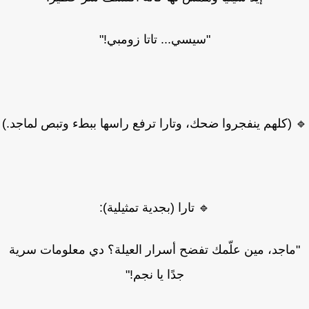
"سيسي... تاتا زومبي!"
 (كلهم ينفجروا ضحك، وتارا ترفع راسها ببطء وتبص لماجد.)
🔹 تارا (بجدية تمثيلية):
ماجد، مين علّمك تفضح أسرار العيلة؟ دي معلومات سرية
جدًا يا نجم!"