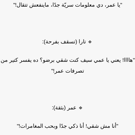
"يا عمر، دي معلومات سريّة جدًا، ماينفعش تتقال!"
🔹 تارا (تسقف بفرحة):
اااا! يعني يا عمي سيف كنت شقي برضو؟ ده يفسر كتير من
تصرفات عمر!"
🔹 عمر (بثقة):
"أنا مش شقي! أنا ذكي جدًا وبحب المغامرات!"