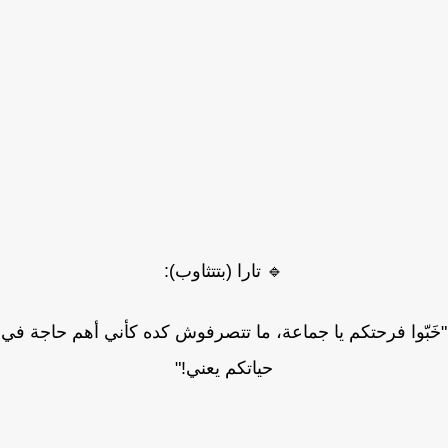
🔹 تارا (بتتثاوب):
بّوا فرحتكم يا جماعة، ما تتصرفوش كده كأني أهم حاجة في
حياتكم يعني!"