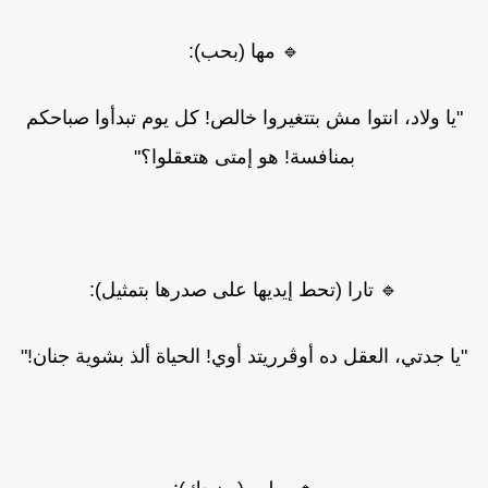
🔹 مها (بحب):
"يا ولاد، انتوا مش بتتغيروا خالص! كل يوم تبدأوا صباحكم
بمنافسة! هو إمتى هتعقلوا؟"
🔹 تارا (تحط إيديها على صدرها بتمثيل):
"يا جدتي، العقل ده أوڤرريتد أوي! الحياة ألذ بشوية جنان!"