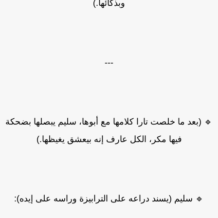
وبذكائها.)
---
 (بعد ما خلصت تارا كلامها مع أبوها، سليم يبصلها بضحكة
فيها مكر، الكل عارف إنه بيعشق يغيظها.)
🔹 سليم (يسند دراعه على الترابيزة وراسه على إيده):