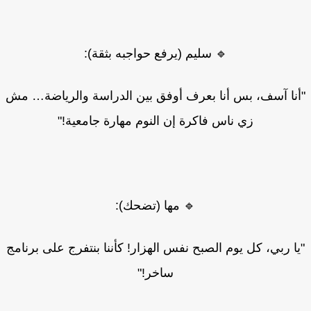
🔹 سليم (يرفع حواجبه بثقة):
نا آسف، بس أنا بعرف أوفق بين الدراسة والرياضة… مش
زي ناس فاكرة إن النوم مهارة جامعية!"
🔹 مها (تضحك):
ا ربي، كل يوم الصبح نفس الهزار! كأننا بنتفرج على برنامج
ساخر!"