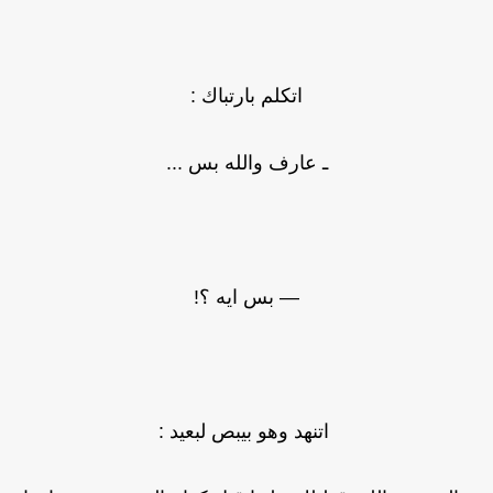
اتكلم بارتباك :
ـ عارف والله بس ...
— بس ايه ؟!
اتنهد وهو بيبص لبعيد :