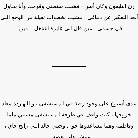
ن التليفون وكان أنس ، فشلت شنطتي وقومت وأنا بحاول
د التفكير عن دماغي ، مشيت بخطوات تقيلة من الوجع اللي
في جسمي ، مين قال اني عايزة اشتغل ...مين .
——————
ى أسبوع على وجود رقية في المستشفى ، و النهاردة معاد
خروجها ، كنت واقف في طرقة المستشفى مستني ماما
فاطمة وهما بيساعدوها جوا ، وجنبي خالد اللي رايح جاي ،
ومش على بعضه ..