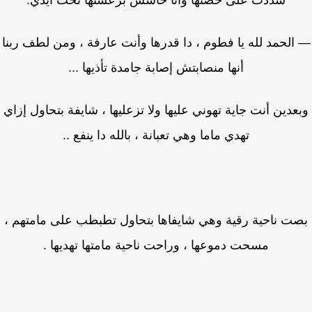
شددت على حضنها وأنا حاسس برعشتها تحت ايدي:
الحمد لله يا فطوم ، دا قدرها وأنت عارفة ، ومن لطف ربنا
أنها منصابتش إصابة جامدة تأذيها ...
عدين أنت جاية تهوني عليها ولا تزعليها ، شايفة بتحاول إزاي
تهدي ماما وهي تعبانة ، بالله دا ينفع ..
ت ناحية رقية وهي شايفاها بتحاول تطبطب على مامتهم ،
مسحت دموعها ، وراحت ناحية مامتها تهديها .