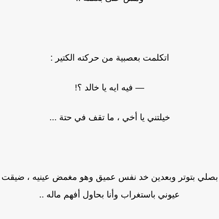
اتكلمت بعصبية من حركته الكتير :
— فيه ايه يا خالد ؟!
خيلتني يا أخي ، ما تقف في حتة ...
لي بتوتر وبعدين خد نفس عميق وهو مغمض عينيه ، ضيقت
عيوني باستغراب وأنا بحاول أفهم ماله ..