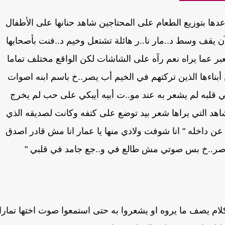
عدها بتوزيع الطعام على المحتاجين شاهد حنانها على الأطفال
الآن يقف وسط د..مار نا..ر هائلة تشتعل وخيم د..فنت بأصحابها
بر عما يراه نعم رآه على الشاشات لكن الواقع مختلف تماما
بناءها الذين تركتهم في الخيم أب يصر..خ باسم ابنه اصوات
في قلبه لم يشعر به عند مو..ت أبيه أيبكي على حب لم يخرج
د التي يراها شعر بيد توضع على كتفه وكانت لصديقه الذي
ر عن داخله " انا شوفت ولادي منها يا عمار انا مش قادر اصدق
يز اصر..خ بس صوتي مش طالع في و..جع جامد في قلبي "
كلام يصف ما يروه او يشعروا به حتى استمعوا صوت اختها تمارا