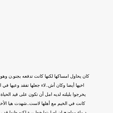
كان يحاول امساكها لكنها كانت تدفعه بجنو.ن وه
اخيها أيضا وكان أش..لاء جعلها تفقد وعيها في
يخرجوا بليلته لديه امل أن تكون على قيد الحياة
كانت في الخيم مع أهلها لاست..شهدت هيا الأخ
د.ماء وواضح ان اصا.بتها خط.يرة لكنه ظنها قد رح