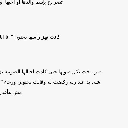
تصر..خ بإسم والدها او أخيها او
كانت تهز رأسها بجنون " انا ا
صر...خت بكل صوتها حتى كادت احبالها الصوتية ت
شه..يد عند ربه ركضت له وقالت بجنو.ن ورجاء " هت
مش هأقدر أ