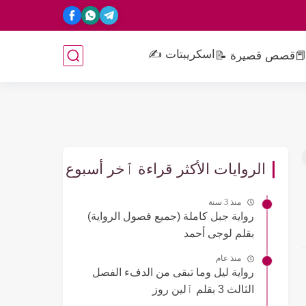
اسكريبتات ✍️
📕
قصص قصيرة 📝
الروايات الأكثر قراءة ٱخر أسبوع
منذ 3 سنة
رواية جبل كاملة (جميع فصول الرواية)
بقلم لوجى أحمد
منذ عام
رواية ليل وما تبقى من الدفء الفصل
الثالث 3 بقلم ٱلين روز