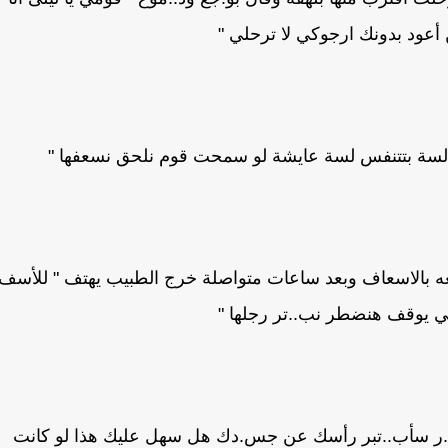
عود بدونك ارجوكي لا ترحلي "
" لسة بتتنفس لسة عايشة لو سمحت قوم نلحق نسعفها "
بالاسعاف وبعد ساعات متواصلة خرج الطبيب يهتف " للأسف
 يوقف هنضطر نب..تر رجلها "
..ر سأب..تبر رأسك عن جس.دك هل سهل عليك هذا لو كانت