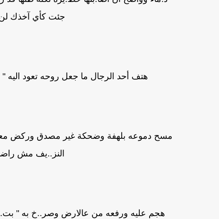
جئت كأي آخذك لن أ
هتف أحد الرجال ما جعل روحه تعود اليه 
مسح دموعه بلهفة وضحكة غير مصدق وركض معه 
النز..يف مش راضي
هجم عليه ورفعه من عالارض وصر..خ به " بت