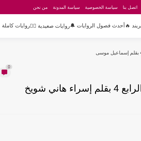
اتصل بنا
سياسة الخصوصية
سياسة المدونة
من نحن
ريند 🔥
أحدث فصول الروايات 🔔
روايات كاملة 
روايات صعيدية 👳‍♂️
0
هاني شويخ