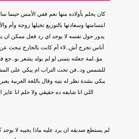
كان يحلم بأولاده منها نعم ففي الأمس حينما سا
ابتسامتها وسعادتها بالتوزيع تخيلها زوجة وأم و
يدور حول نفسه لا يوجد اي رد فعل ممكن ان يع
أناس تخرج أش..لاء أم كانت بالخارج تبحث عن أ
مؤ..لمة جعلته يتمنى لو لم يولد يشعر بو..جع 
للشمس ود..فن تحت التراب ام يبكي على المشاه
يبكي بشدة نظر له بتيه وقال باللغة العربية يعب
اللي انا شايفه ده حقيقي ولا حلم انا عا
لم يستطع صديقه ان يرد عليه ماذا يجيبه لا يوجد 