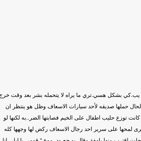
و يب.كي بشكل هسي.تري ما يراه لا يتحمله بشر بعد وقت خرج
 الحال حملها صديقه لأحد سيارات الاسعاف وظل هو ينتظر ان
 كانت توزع حليب اطفال على الخيم فصابتها الضر..به لكنها لو
رى لمحها على سرير احد رجال الاسعاف ركض لها وجهها كله
لت اقترب منها بلهفة وقال بو.جع ود..موع " قومي يا ليلى انا