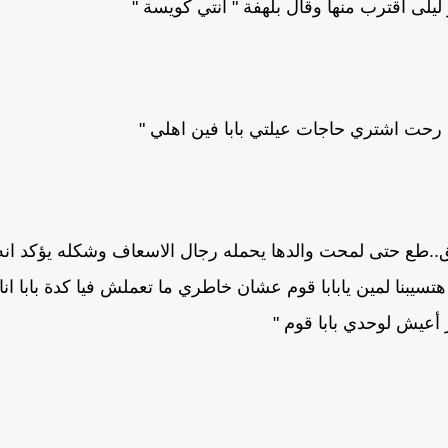
 ليلى اقترب منها وقال بلهفة " انتي كويسة "
نا رحت اشتري حاجات عيلتي بابا فين اهلي "
ق..طع حتى لمحت والدها يحمله رجال الاسعاف وشكله يؤكد انه
سيبنا لمين يابابا قوم عشان خاطري ما تعملش فيا كدة بابا انا
عيش لوحدي بابا قوم "